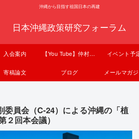
沖縄から目指す祖国日本の再建
日本沖縄政策研究フォーラム
入会案内
【You Tube】仲村覚チャンネル
イベント予
寄稿論文
ブログ
メールマガジ
委員会（C-24）による沖縄の「植
第２回本会議）