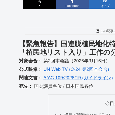
X
Facebook
はてブ
この記事
【緊急報告】国連脱植民地化特
「植民地リスト入り」工作の
第2回本会議（2026年3月16日）
対象会合：
UN Web TV (C-24 第2回本会合)
公式映像：
A/AC.109/2026/19 (ガイドライン)
関連文書：
国会議員各位 / 日本国民各位
宛先：
◇目
1. 議員が認識すべき「C-2