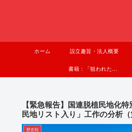
ホーム
設立趣旨・法人概要
書籍：「狙われた沖縄〜真実の沖縄史が日本を救う〜」
【緊急報告】国連脱植民地化特別
民地リスト入り」工作の分析（
歴史戦