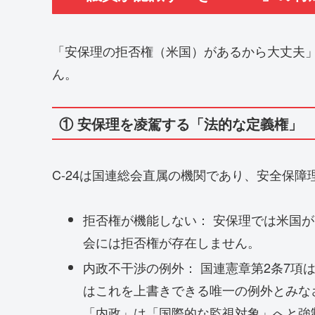
「安保理の拒否権（米国）があるから大丈夫
ん
。
① 安保理を凌駕する「法的な定義権」
C-24は国連総会直属の機関であり、安全保
拒否権が機能しない：
安保理では米国が
会には拒否権が存在しません。
内政不干渉の例外：
国連憲章第2条7項
はこれを上書きできる唯一の例外とみな
「内政」は「国際的な監視対象」へと強