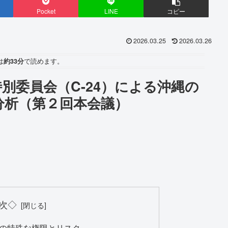
Pocket
LINE
コピー
2026.03.25
2026.03.26
は
約33分
で読めます。
別委員会（C-24）による沖縄の
分析（第２回本会議）
次◇
4」の特殊な権限とリスク