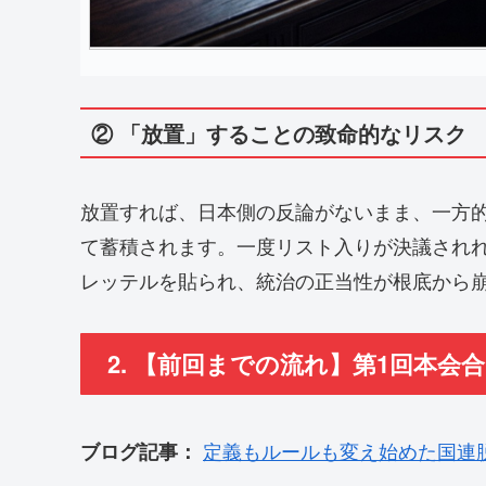
② 「放置」することの致命的なリスク
放置すれば、日本側の反論がないまま、一方的な証言
て蓄積されます。一度リスト入りが決議され
レッテルを貼られ、統治の正当性が根底から
2. 【前回までの流れ】第1回本会合
定義もルールも変え始めた国連脱植
ブログ記事：