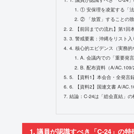
① 安保理を凌駕する「
② 「放置」することの
2. 【前回までの流れ】第1回
3. 警戒要素：沖縄をリスト
4. 核心的エビデンス（実務
A. 会議内での「重要発
B. 配布資料（A/AC.109
5. 【資料1】本会合・全発
6. 【資料2】国連文書 A/AC.
結論：C-24は「総会直結」
1. 議員が認識すべき「C-24」の