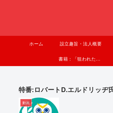
ホーム
設立趣旨・法人概要
書籍：「狙われた沖縄〜真実の沖縄史が日本を救う〜」
特番:ロバートD.エルドリッヂ氏に訊く
動画