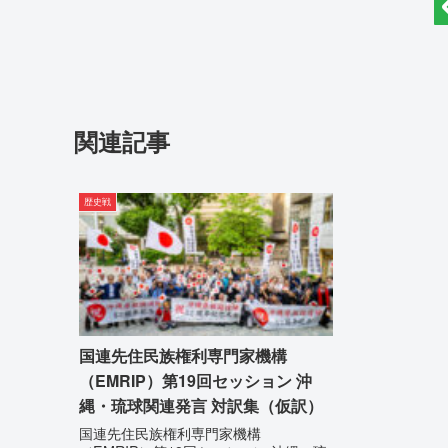
関連記事
歴史戦
国連先住民族権利専門家機構
（EMRIP）第19回セッション 沖
縄・琉球関連発言 対訳集（仮訳）
国連先住民族権利専門家機構