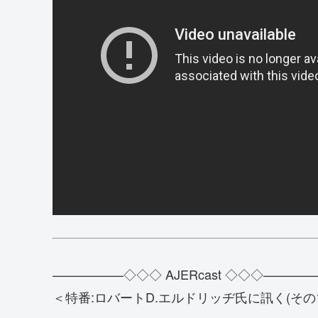
—————–◇◇◇ AJERcast ◇◇◇————
＜特番:ロバートD.エルドリッヂ氏に訊く(その1) 2