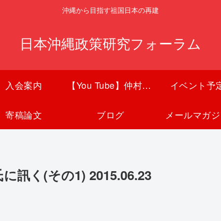
沖縄から目指す祖国日本の再建
日本沖縄政策研究フォーラム
入会案内
【You Tube】仲村覚チャンネル
イベント予
寄稿論文
ブログ
メールマガジ
(その1) 2015.06.23