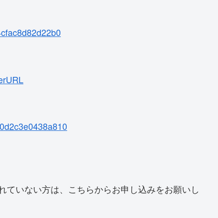
c4cfac8d82d22b0
terURL
030d2c3e0438a810
されていない方は、こちらからお申し込みをお願いし