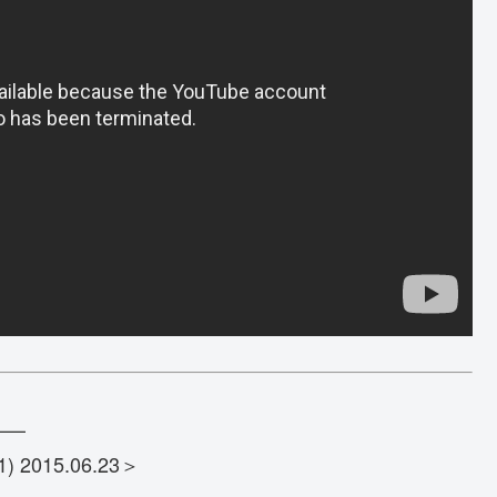
—–
015.06.23＞