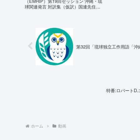
（EMRIP）第19回セッション 沖縄・琉
球関連発言 対訳集（仮訳）国連先住民
族権利専門家機構（EMRIP）の各会合
において行われた、沖縄・琉球の先住民
族指定、PFAS（有機フッ素化合物）問
題、米軍基地、伝統文化（...
第32回「琉球独立工作用語「沖縄の
特番:ロバートD.エ
ホーム
動画