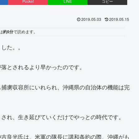
Pocket
LINE
コピー
2019.05.03
2019.05.15
は
約5分
で読めます。
ました。。
が落とされるより早かったのです。
も捕虜収容所にいれられ、沖縄県の自治体の機能は完
くされ、生き延びていくだけでやっとの時代です。
仲吉良光氏は、米軍の隊長に講和条約の際、沖縄がも