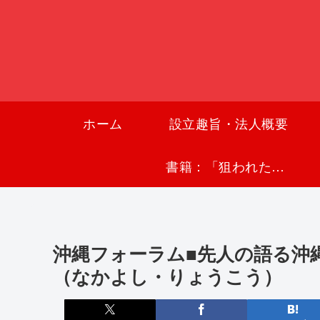
ホーム
設立趣旨・法人概要
書籍：「狙われた沖縄〜真実の沖縄史が日本を救う〜」
沖縄フォーラム■先人の語る沖
（なかよし・りょうこう）