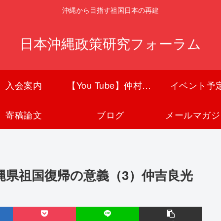
沖縄から目指す祖国日本の再建
日本沖縄政策研究フォーラム
入会案内
【You Tube】仲村覚チャンネル
イベント予
寄稿論文
ブログ
メールマガジ
縄県祖国復帰の意義（3）仲吉良光