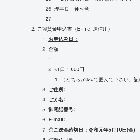
理事長 仲村覚
ご協賛金申込書（E−meil送信用）
お申込み
日：
金額：____________________________
※1口 1,000円
（どちらかを○で囲んで下さい。記
ご住所:
ご芳名:
御電話番号:
E-mail:
◎ご送金
締切
日
：
令和元
年
5
月
10
日
(
金
)
◎振込口座