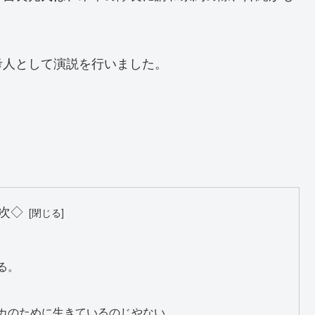
考人として演説を行いました。
次◇
る。
カのために生きているのじやない。