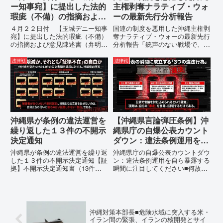
ー知事宛】に提出した法的
主権剥奪ナラティブ・ウォ
瑕疵（不備）の指摘および
ーの最新先行分析報告
意見陳述書（弁明書）提出
４月２２日付 【玉城デニー知事
国連の制度を悪用した沖縄主権剥
の留保の通告
宛】に提出した法的瑕疵（不備）
奪ナラティブ・ウォーの最新先行
の指摘および意見陳述書（弁明
分析報告「銃声のない戦場で、日
書）提出の留保の通告４月２２日
本の国土が『消滅』しようとして
に、玉城デニー宛に以下の違法状
いる。」現代の戦争は、ミサイル
法律戦
法律戦
態の指摘と意見陳述（弁明）留保
が飛来する以前に始まっていま
の通告を行いました。沖縄県は、
す。国連という国際的な舞台で、
この時は、違法を認めて軌道修正
巧妙な「言説（ナラティブ）」が
す...
張...
沖縄県が条例の違法運営を
【沖縄県言論弾圧条例】沖
繰り返した１３件の不開示
縄県庁の自爆公表カウント
決定通知
ダウン：違法条例運用を自
ら暴露する瞬間に注目して
沖縄県が条例の違法運営を繰り返
沖縄県庁の自爆公表カウントダウ
ください
した１３件の不開示決定通知【証
ン：違法条例運用を自ら暴露する
拠】不開示決定通知書（13件）
瞬間に注目してください■何故、
の分析：行政側の違法性の自白私
沖縄県が仲村覚に差別主義者レッ
が請求した「差別認定の根拠」に
テルを貼りたい本当の理由「なぜ
対し、県は全て非開示・存否応答
沖縄県庁は、法を無視してまで私
拒否を突きつけました。これは、
を封じ込めようとするのか。」そ
彼らが行政手続きの正当性を失
の理由は明確です。県政が統治
沖縄対策本部長■危険水域に突入する米・
っ...
の...
イラン間の緊張、イランの核開発とサイ