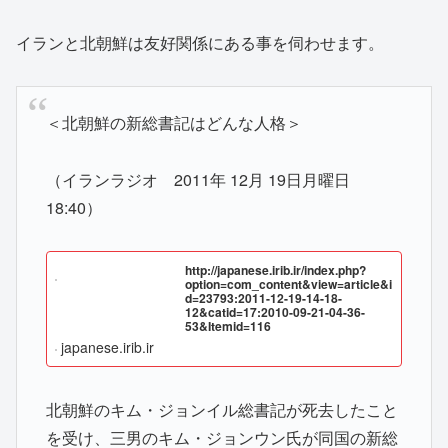
イランと北朝鮮は友好関係にある事を伺わせます。
＜北朝鮮の新総書記はどんな人格＞
（イランラジオ 2011年 12月 19日月曜日
18:40）
http://japanese.irib.ir/index.php?
option=com_content&view=article&i
d=23793:2011-12-19-14-18-
12&catid=17:2010-09-21-04-36-
53&Itemid=116
japanese.irib.ir
北朝鮮のキム・ジョンイル総書記が死去したこと
を受け、三男のキム・ジョンウン氏が同国の新総