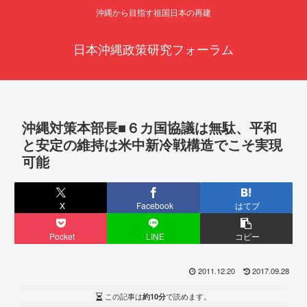
沖縄から目指す祖国日本の再建
日本沖縄政策研究フォーラム
沖縄対策本部長■６カ国協議は無駄、平和
と安定の維持は米中新冷戦構造でこそ実現
可能
X
Facebook
はてブ
Pocket
LINE
コピー
2011.12.20
2017.09.28
この記事は
約10分
で読めます。