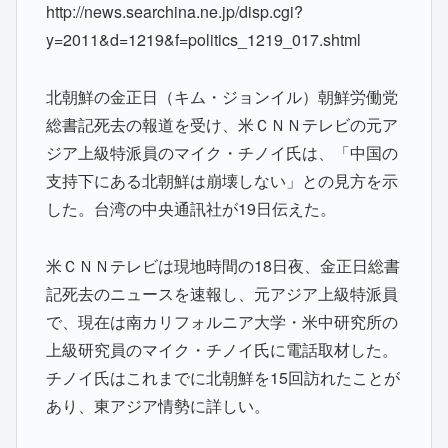
http://news.searchina.ne.jp/disp.cgi?
y=2011&d=1219&f=politics_1219_017.shtml
北朝鮮の金正日（キム・ジョンイル）朝鮮労働党
総書記死去の報道を受け、米ＣＮＮテレビの元ア
ジア上級特派員のマイク・チノイ氏は、「中国の
支持下にある北朝鮮は崩壊しない」との見方を示
した。台湾の中央通訊社が19日伝えた。
米ＣＮＮテレビは現地時間の18日夜、金正日総書
記死去のニュースを速報し、元アジア上級特派員
で、現在は南カリフォルニア大学・米中研究所の
上級研究員のマイク・チノイ氏に電話取材した。
チノイ氏はこれまでに北朝鮮を15回訪れたことが
あり、東アジア情勢に詳しい。