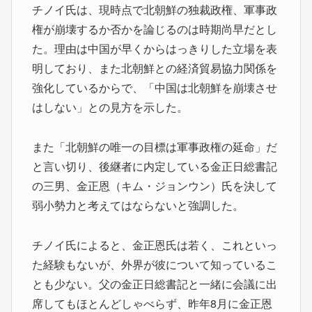
チノイ氏は、現時点で北朝鮮の独裁政権、軍事政
権が崩壊するか否かを論じるのは時期尚早だとし
た。理由は中国が早くからはっきりした立場を表
明しており、また北朝鮮との経済貿易協力関係を
強化しているからで、「中国は北朝鮮を崩壊させ
はしない」との見方を示した。
また「北朝鮮の唯一の目標は軍事政権の延命」だ
と言い切り、後継者に内定している金正日総書記
の三男、金正恩（キム・ジョンウン）氏を決して
弱小勢力と考えてはならないと強調した。
チノイ氏によると、金正恩氏は若く、これといっ
た経験もないが、外界が彼について知っているこ
とも少ない。父の金正日総書記と一緒に会議に出
席してもほとんどしゃべらず、昨年8月に金正恩