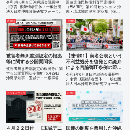
追及と再発防止策を求める
言 対訳集（仮訳）
令和8年6月９日沖縄議会議長中
国連先住民族権利専門家機構
陳情
川京貴 殿陳情者団体：一般社団
（EMRIP）第19回セッション 沖
法人日本沖縄政策研究フォーラム
縄・琉球関連発言 対訳集（仮
代表者名：理事長 仲村覚住
訳）国連先住民族権利専門家機構
所：沖縄県那覇市電 話：080-
（EMRIP）の各会合において行
法律戦
法律戦
【陳情03】沖縄県におけるメデ
われた、沖縄・琉球の先住民族指
ィア誤報の放置および行政の不作
定、PFAS（有機フッ素化合物）
為に対する責任追及と再発防...
問題、米軍基地、伝統文化（...
被害者無き差別認定の根拠
【陳情01】実名公表という
等に関する公開質問状
不利益処分を啓発との詭弁
による言論弾圧条例の即時
被害者無き差別認定の根拠等に関
運用停止を求める陳情
する公開質問状令和8年5月29日
令和8年6月９日沖縄議会議長中
沖縄県知事 玉城デニー殿拝啓貴
川京貴 殿陳情者団体：一般社団
職におかれましては、時下ますま
法人日本沖縄政策研究フォーラム
すご清祥のこととお慶び申し上げ
代表者名：理事長 仲村覚住
ます。私は、適正な意見陳述（弁
所：沖縄県那覇市電 話：
ナラティブ工作
心理戦
明）を行うにあたり、沖縄県行政
080- 実名公表という不利益処分
手続条例第28条で定められた...
を啓発との詭弁による言論弾圧条
例の即時運用停止を求める陳情
1...
４月２２日付 【玉城デニ
国連の制度を悪用した沖縄