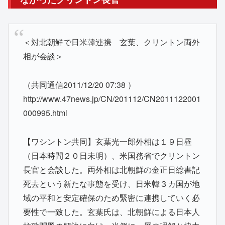
＜対北朝鮮で日米韓連携 玄葉、クリントン両外
相が会談＞
（共同通信2011/12/20 07:38 ）
http://www.47news.jp/CN/201112/CN2011122001
000995.html
【ワシントン共同】玄葉光一郎外相は１９日昼
（日本時間２０日未明）、米国務省でクリントン
長官と会談した。両外相は北朝鮮の金正日総書記
死去という新たな事態を受け、日米韓３カ国が地
域の平和と安定確保のため緊密に連携していく必
要性で一致した。玄葉氏は、北朝鮮による日本人