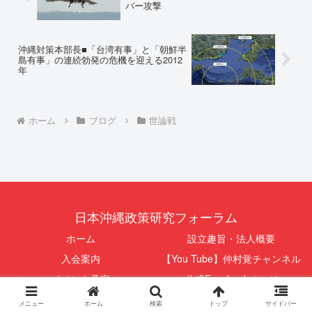
バー攻撃
沖縄対策本部長■「台湾有事」と「朝鮮半
島有事」の連続勃発の危機を迎える2012
年
ホーム
ブログ
世論戦
日本沖縄政策研究フォーラム
ホーム
設立趣旨・法人概要
入会案内
【You Tube】仲村覚チャンネル
イベント予定
公式Facebookページ
動画
書籍：「狙われた沖縄〜真実の沖
メニュー
ホーム
検索
トップ
サイドバー