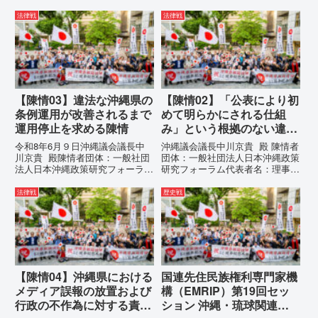
法律戦
法律戦
【陳情03】違法な沖縄県の
【陳情02】「公表により初
条例運用が改善されるまで
めて明らかにされる仕組
運用停止を求める陳情
み」という根拠のない違法
運用の指摘と条例運用の停
令和8年6月９日沖縄議会議長中
沖縄議会議長中川京貴 殿 陳情者
止を求める陳情書
川京貴 殿陳情者団体：一般社団
団体：一般社団法人日本沖縄政策
法人日本沖縄政策研究フォーラム
研究フォーラム代表者名：理事
代表者名：理事長 仲村覚住
長 仲村覚住 所：沖縄県那覇
所：沖縄県那覇市電 話：080-違
市電 話：080- 「公表により初
法律戦
歴史戦
法な沖縄県の条例運用が改善され
めて明らかにされる仕組み」とい
るまで運用停止を求める陳情陳情
う根拠のない違法運用の指摘と条
の趣旨沖縄県は、「沖縄県...
例運用の停止を求める陳情...
【陳情04】沖縄県における
国連先住民族権利専門家機
メディア誤報の放置および
構（EMRIP）第19回セッ
行政の不作為に対する責任
ション 沖縄・琉球関連発