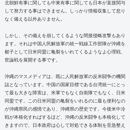
北朝鮮有事に関しても中東有事に関しても日本が直接関与
して努力する事はできません。しっかり情報収集して怠り
なく備える以外ありません。
しかし、その備えを崩してくるような間接侵略攻撃もあり
ます。それは中国人民解放軍の統一戦線工作部隊が沖縄を
梃子として日米同盟に亀裂をいれてくるようなよ心理戦、
世論戦を展開する事です。
沖縄のマスメディアは、既に人民解放軍の反米闘争の機関
誌となっています。中国の国家目標である台湾統一にとっ
て最も大きな障害は、米軍でもなく自衛隊でもなく、日米
同盟です。この日米同盟の亀裂をいれるのに最も便利なの
が沖縄県民の感情であり、沖縄県の歴史です。今後米中冷
戦が本格化すればするほど、沖縄の反米闘争も本格化して
きますので、日本政府は心して対処できる体制を至急整え