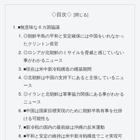
◇目次◇
■無意味な６カ国協議
◎朝鮮半島の平和と安定確保には中国をいれなかっ
たクリントン長官
◎ロシアが北朝鮮のミサイルを脅威と感じていない
事がわかるニュース
■現在は米中新冷戦構造の構築期間
◎北朝鮮は中国の支持下にあると主張しているニュ
ース
◎イランと北朝鮮は軍事協力関係にある事がわかる
ニュース
■中国は国家目標実現のために朝鮮半島有事を仕掛
ける可能性も
■新冷戦の国内の最前線は沖縄の反米運動
■平和と安定の維持は米中新冷戦構造でこそ実現可