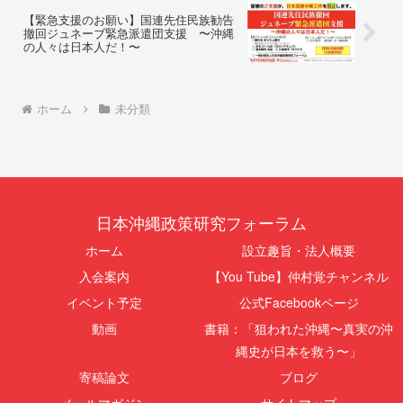
【緊急支援のお願い】国連先住民族勧告
撤回ジュネーブ緊急派遣団支援 〜沖縄
の人々は日本人だ！〜
ホーム
未分類
日本沖縄政策研究フォーラム
ホーム
設立趣旨・法人概要
入会案内
【You Tube】仲村覚チャンネル
イベント予定
公式Facebookページ
動画
書籍：「狙われた沖縄〜真実の沖
縄史が日本を救う〜」
寄稿論文
ブログ
メールマガジン
サイトマップ