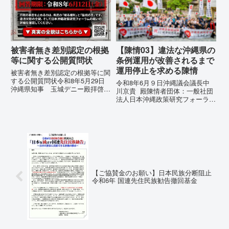
被害者無き差別認定の根拠
【陳情03】違法な沖縄県の
等に関する公開質問状
条例運用が改善されるまで
運用停止を求める陳情
被害者無き差別認定の根拠等に関
する公開質問状令和8年5月29日
令和8年6月９日沖縄議会議長中
沖縄県知事 玉城デニー殿拝啓貴
川京貴 殿陳情者団体：一般社団
職におかれましては、時下ますま
法人日本沖縄政策研究フォーラム
すご清祥のこととお慶び申し上げ
代表者名：理事長 仲村覚住
ます。私は、適正な意見陳述（弁
所：沖縄県那覇市電 話：080-違
明）を行うにあたり、沖縄県行政
法な沖縄県の条例運用が改善され
手続条例第28条で定められた...
るまで運用停止を求める陳情陳情
の趣旨沖縄県は、「沖縄県...
【ご協賛金のお願い】日本民族分断阻止
令和6年 国連先住民族勧告撤回基金