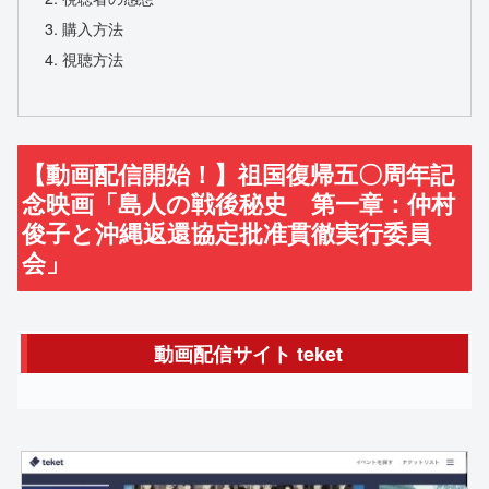
購入方法
視聴方法
【動画配信開始！】祖国復帰五〇周年記
念映画「島人の戦後秘史 第一章：仲村
俊子と沖縄返還協定批准貫徹実行委員
会」
動画配信サイト teket