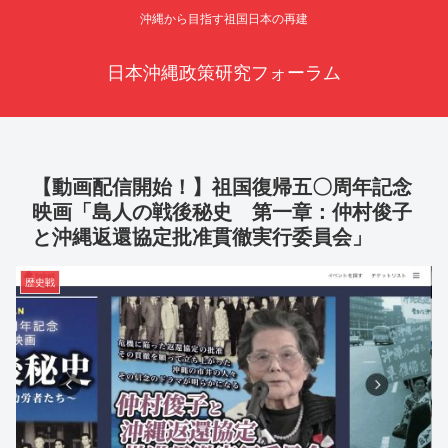
沖縄から目指す祖国日本の再建
日本沖縄政策研究フォーラム
【動画配信開始！】祖国復帰五〇周年記念
映画「島人の戦後秘史 第一章：仲村俊子
と沖縄返還協定批准貫徹実行委員会」
歴史戦