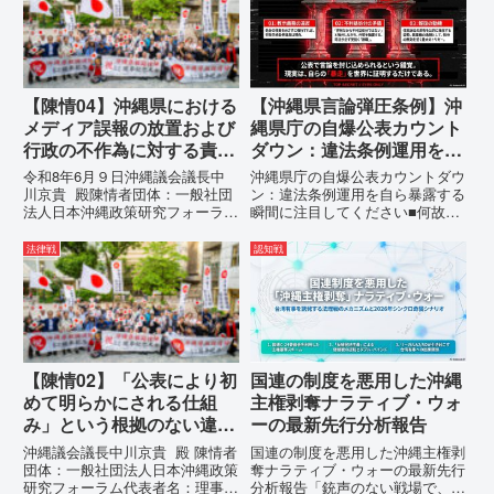
の通告を行いました。沖縄県は、
定、PFAS（有機フッ素化合物）
この時は、違法を認めて軌道修正
問題、米軍基地、伝統文化（...
す...
【陳情04】沖縄県における
【沖縄県言論弾圧条例】沖
メディア誤報の放置および
縄県庁の自爆公表カウント
行政の不作為に対する責任
ダウン：違法条例運用を自
追及と再発防止策を求める
ら暴露する瞬間に注目して
令和8年6月９日沖縄議会議長中
沖縄県庁の自爆公表カウントダウ
陳情
ください
川京貴 殿陳情者団体：一般社団
ン：違法条例運用を自ら暴露する
法人日本沖縄政策研究フォーラム
瞬間に注目してください■何故、
代表者名：理事長 仲村覚住
沖縄県が仲村覚に差別主義者レッ
所：沖縄県那覇市電 話：080-
テルを貼りたい本当の理由「なぜ
法律戦
認知戦
【陳情03】沖縄県におけるメデ
沖縄県庁は、法を無視してまで私
ィア誤報の放置および行政の不作
を封じ込めようとするのか。」そ
為に対する責任追及と再発防...
の理由は明確です。県政が統治
の...
【陳情02】「公表により初
国連の制度を悪用した沖縄
めて明らかにされる仕組
主権剥奪ナラティブ・ウォ
み」という根拠のない違法
ーの最新先行分析報告
運用の指摘と条例運用の停
沖縄議会議長中川京貴 殿 陳情者
国連の制度を悪用した沖縄主権剥
止を求める陳情書
団体：一般社団法人日本沖縄政策
奪ナラティブ・ウォーの最新先行
研究フォーラム代表者名：理事
分析報告「銃声のない戦場で、日