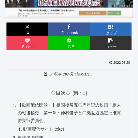
X
Facebook
はてブ
Pocket
LINE
コピー
2022.06.20
この記事は
約2分
で読めます。
◇目次◇
【動画配信開始！】祖国復帰五〇周年記念映画「島人
の戦後秘史 第一章：仲村俊子と沖縄返還協定批准貫
徹実行委員会」
動画配信サイト teket
視聴者の感想