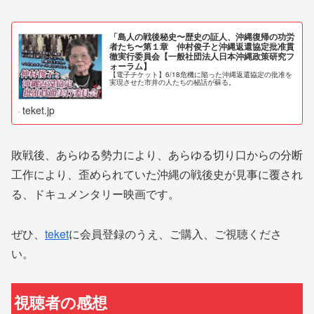
「島人の戦後秘史〜歴史の証人、沖縄復帰の功労
者たち〜第１章 仲村俊子と沖縄返還協定批准貫
徹実行委員会【一般社団法人日本沖縄政策研究フ
ォーラム】
【電子チケット】6/18危機に陥った沖縄返還協定の批准を
実現させた市井の人たちの秘話が蘇る。
teket.jp
敗戦後、あらゆる勢力により、あらゆる切り口からの分断
工作により、歪められていた沖縄の戦後史が見事に覆され
る、ドキュメンタリー映画です。
ぜひ、
teket
に会員登録のうえ、ご購入、ご視聴くださ
い。
視聴者の感想