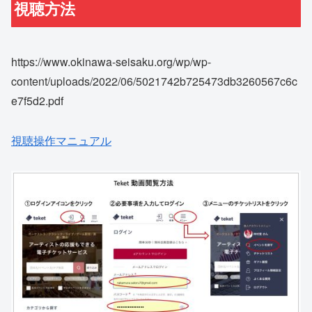
視聴方法
https://www.okinawa-seisaku.org/wp/wp-
content/uploads/2022/06/5021742b725473db3260567c6c
e7f5d2.pdf
視聴操作マニュアル