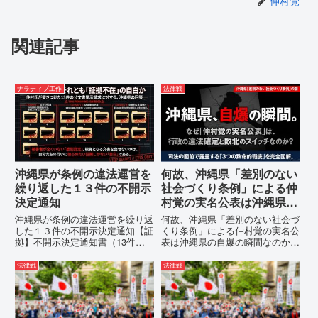
仲村覚
関連記事
ナラティブ工作
法律戦
沖縄県が条例の違法運営を
何故、沖縄県「差別のない
繰り返した１３件の不開示
社会づくり条例」による仲
決定通知
村覚の実名公表は沖縄県の
自爆の瞬間なのか？その3
沖縄県が条例の違法運営を繰り返
何故、沖縄県「差別のない社会づ
つの理由。
した１３件の不開示決定通知【証
くり条例」による仲村覚の実名公
拠】不開示決定通知書（13件）
表は沖縄県の自爆の瞬間なのか？
の分析：行政側の違法性の自白私
その3つの理由。現在、沖縄県が
が請求した「差別認定の根拠」に
強行しようとしている「仲村覚の
法律戦
法律戦
対し、県は全て非開示・存否応答
実名公表」。行政側はこの行為
拒否を突きつけました。これは、
を、特定の個人を社会的制裁に追
彼らが行政手続きの正当性を失
い込むための「仕上げ」だと考え
っ...
て...