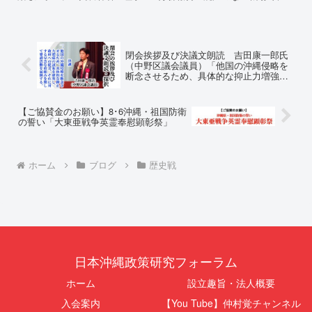
長 仲村覚住 所：沖縄県那覇
本の国土が『消滅』しようとして
市電 話：080- 「公表により初
いる。」現代の戦争は、ミサイル
めて明らかにされる仕組み」とい
が飛来する以前に始まっていま
う根拠のない違法運用の指摘と条
す。国連という国際的な舞台で、
例運用の停止を求める陳情...
巧妙な「言説（ナラティブ）」が
閉会挨拶及び決議文朗読 吉田康一郎氏
張...
（中野区議会議員）「他国の沖縄侵略を
断念させるため、具体的な抑止力増強の
試案を研究し、政府への提言、それに対
する早急な取組みを期して要請活動を展
開する。」
【ご協賛金のお願い】8･6沖縄・祖国防衛
の誓い「大東亜戦争英霊奉慰顕彰祭」
ホーム
ブログ
歴史戦
日本沖縄政策研究フォーラム
ホーム
設立趣旨・法人概要
入会案内
【You Tube】仲村覚チャンネル