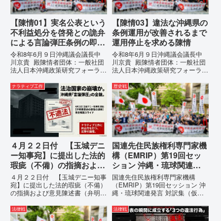
【陳情01】実名公表という
【陳情03】違法な沖縄県の
不利益処分を啓発との詭弁
条例運用が改善されるまで
による言論弾圧条例の即時
運用停止を求める陳情
運用停止を求める陳情
令和8年6月９日沖縄議会議長中
令和8年6月９日沖縄議会議長中
川京貴 殿陳情者団体：一般社団
川京貴 殿陳情者団体：一般社団
法人日本沖縄政策研究フォーラム
法人日本沖縄政策研究フォーラム
代表者名：理事長 仲村覚住
代表者名：理事長 仲村覚住
所：沖縄県那覇市電 話：
所：沖縄県那覇市電 話：080-違
ナラティブ工作
歴史戦
080- 実名公表という不利益処分
法な沖縄県の条例運用が改善され
を啓発との詭弁による言論弾圧条
るまで運用停止を求める陳情陳情
例の即時運用停止を求める陳情
の趣旨沖縄県は、「沖縄県...
1...
４月２２日付 【玉城デニ
国連先住民族権利専門家機
ー知事宛】に提出した法的
構（EMRIP）第19回セッ
瑕疵（不備）の指摘および
ション 沖縄・琉球関連発
意見陳述書（弁明書）提出
言 対訳集（仮訳）
４月２２日付 【玉城デニー知事
国連先住民族権利専門家機構
の留保の通告
宛】に提出した法的瑕疵（不備）
（EMRIP）第19回セッション 沖
の指摘および意見陳述書（弁明
縄・琉球関連発言 対訳集（仮
書）提出の留保の通告４月２２日
訳）国連先住民族権利専門家機構
に、玉城デニー宛に以下の違法状
（EMRIP）の各会合において行
法律戦
法律戦
態の指摘と意見陳述（弁明）留保
われた、沖縄・琉球の先住民族指