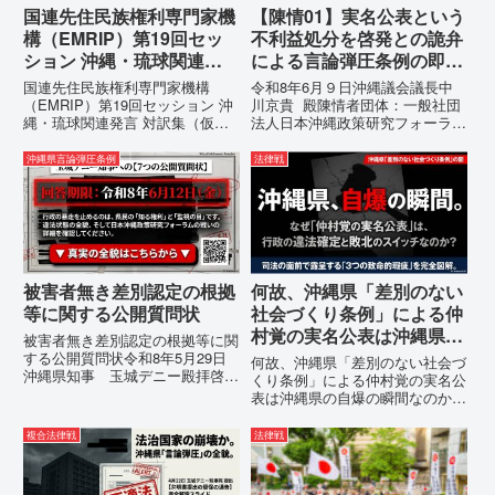
国連先住民族権利専門家機
【陳情01】実名公表という
構（EMRIP）第19回セッ
不利益処分を啓発との詭弁
ション 沖縄・琉球関連発
による言論弾圧条例の即時
言 対訳集（仮訳）
運用停止を求める陳情
国連先住民族権利専門家機構
令和8年6月９日沖縄議会議長中
（EMRIP）第19回セッション 沖
川京貴 殿陳情者団体：一般社団
縄・琉球関連発言 対訳集（仮
法人日本沖縄政策研究フォーラム
訳）国連先住民族権利専門家機構
代表者名：理事長 仲村覚住
（EMRIP）の各会合において行
所：沖縄県那覇市電 話：
沖縄県言論弾圧条例
法律戦
われた、沖縄・琉球の先住民族指
080- 実名公表という不利益処分
定、PFAS（有機フッ素化合物）
を啓発との詭弁による言論弾圧条
問題、米軍基地、伝統文化（...
例の即時運用停止を求める陳情
1...
被害者無き差別認定の根拠
何故、沖縄県「差別のない
等に関する公開質問状
社会づくり条例」による仲
村覚の実名公表は沖縄県の
被害者無き差別認定の根拠等に関
自爆の瞬間なのか？その3
する公開質問状令和8年5月29日
何故、沖縄県「差別のない社会づ
沖縄県知事 玉城デニー殿拝啓貴
つの理由。
くり条例」による仲村覚の実名公
職におかれましては、時下ますま
表は沖縄県の自爆の瞬間なのか？
すご清祥のこととお慶び申し上げ
その3つの理由。現在、沖縄県が
ます。私は、適正な意見陳述（弁
強行しようとしている「仲村覚の
複合法律戦
法律戦
明）を行うにあたり、沖縄県行政
実名公表」。行政側はこの行為
手続条例第28条で定められた...
を、特定の個人を社会的制裁に追
い込むための「仕上げ」だと考え