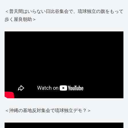
＜普天間はいらない日比谷集会で、琉球独立の旗をもって
歩く屋良朝助＞
＜沖縄の基地反対集会で琉球独立デモ？＞