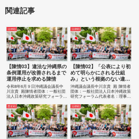
関連記事
法律戦
法律戦
【陳情03】違法な沖縄県の
【陳情02】「公表により初
条例運用が改善されるまで
めて明らかにされる仕組
運用停止を求める陳情
み」という根拠のない違法
運用の指摘と条例運用の停
令和8年6月９日沖縄議会議長中
沖縄議会議長中川京貴 殿 陳情者
止を求める陳情書
川京貴 殿陳情者団体：一般社団
団体：一般社団法人日本沖縄政策
法人日本沖縄政策研究フォーラム
研究フォーラム代表者名：理事
代表者名：理事長 仲村覚住
長 仲村覚住 所：沖縄県那覇
所：沖縄県那覇市電 話：080-違
市電 話：080- 「公表により初
歴史戦
法律戦
法な沖縄県の条例運用が改善され
めて明らかにされる仕組み」とい
るまで運用停止を求める陳情陳情
う根拠のない違法運用の指摘と条
の趣旨沖縄県は、「沖縄県...
例運用の停止を求める陳情...