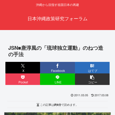
沖縄から目指す祖国日本の再建
日本沖縄政策研究フォーラム
JSN■唐淳風の「琉球独立運動」のねつ造
の手法
X
Facebook
はてブ
Pocket
LINE
コピー
2011.03.05
2017.03.08
この記事は
約6分
で読めます。