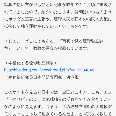
写真の使い方が最もひどい記事が昨年の１１月頃に掲載さ
れていましたので、紹介いたします。論調はいつものよう
にポツダム宣言の主張や、琉球人民が日本の植民地支配に
抵抗して独立運動をしているというものです。
そして、「どこにでもある、『写真で見る琉球独立闘
争』」として十数枚の写真を掲載しています。
＜本格化する琉球独立闘争＞
http://bbs.ifeng.com/viewthread.php?tid=5534848
（商務部研究員日本問題専門家 唐淳風）
このサイトを見ると日本では、全国どこもかしこも、エジ
プトやリビアのように琉球独立の反政府でもが起きている
かのように見えます。つまり、「琉球独立運動の大規模デ
モはあっちこっちで起きているんだよ」と写真を掲載して