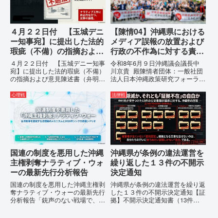
て...
４月２２日付 【玉城デニ
【陳情04】沖縄県における
ー知事宛】に提出した法的
メディア誤報の放置および
瑕疵（不備）の指摘および
行政の不作為に対する責任
意見陳述書（弁明書）提出
追及と再発防止策を求める
４月２２日付 【玉城デニー知事
令和8年6月９日沖縄議会議長中
の留保の通告
陳情
宛】に提出した法的瑕疵（不備）
川京貴 殿陳情者団体：一般社団
の指摘および意見陳述書（弁明
法人日本沖縄政策研究フォーラム
書）提出の留保の通告４月２２日
代表者名：理事長 仲村覚住
に、玉城デニー宛に以下の違法状
所：沖縄県那覇市電 話：080-
心理戦
法律戦
態の指摘と意見陳述（弁明）留保
【陳情03】沖縄県におけるメデ
の通告を行いました。沖縄県は、
ィア誤報の放置および行政の不作
この時は、違法を認めて軌道修正
為に対する責任追及と再発防...
す...
国連の制度を悪用した沖縄
沖縄県が条例の違法運営を
主権剥奪ナラティブ・ウォ
繰り返した１３件の不開示
ーの最新先行分析報告
決定通知
国連の制度を悪用した沖縄主権剥
沖縄県が条例の違法運営を繰り返
奪ナラティブ・ウォーの最新先行
した１３件の不開示決定通知【証
分析報告「銃声のない戦場で、日
拠】不開示決定通知書（13件）
本の国土が『消滅』しようとして
の分析：行政側の違法性の自白私
いる。」現代の戦争は、ミサイル
が請求した「差別認定の根拠」に