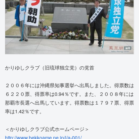
かりゆしクラブ（旧琉球独立党）の党首
２００６年には沖縄県知事選挙へ出馬しました。得票数は
６２２０票、得票率は0.94％です。また、２００８年には
那覇市長選へ出馬しています。得票数は１７９７票、得票
率は1.42％です。
＜かりゆしクラブ公式ホームページ＞
http://www.bekkoame.ne.jp/i/a-001/