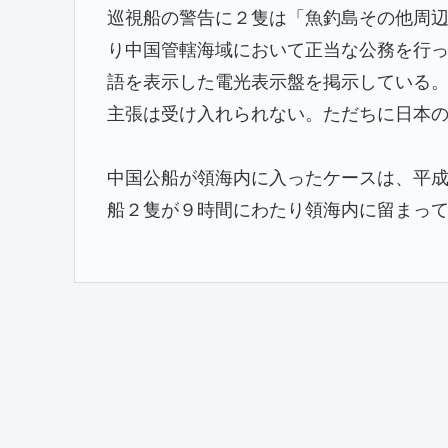
巡視船の警告に２隻は「魚釣島その他周
り中国管轄海域において正当な公務を行
語を表示した電光表示盤を掲示している
主張は受け入れられない。ただちに日本
中国公船が領海内に入ったケースは、平
船２隻が９時間にわたり領海内に留まっ