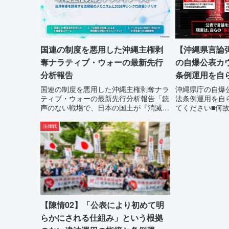
国連の制度を悪用した沖縄主権剥
【沖縄県言論
奪ナラティブ・ウォーの最新先行
の自爆公表カ
分析報告
条例運用を自
目してくださ
国連の制度を悪用した沖縄主権剥奪ナラ
沖縄県庁の自爆
ティブ・ウォーの最新先行分析報告「銃
法条例運用を自
声のない戦場で、日本の国土が『消滅』
てください■何
しようとしている。」現代の戦争は、ミ
別主義者レッテ
サイルが飛来する以前に始まっていま
「なぜ沖縄県庁
法律戦
す。国連という国際的な舞台で、巧妙な
を封じ込めよう
「言説（ナラティブ）」が張...
は明確です。県政
【陳情02】「公表により初めて明
らかにされる仕組み」という根拠