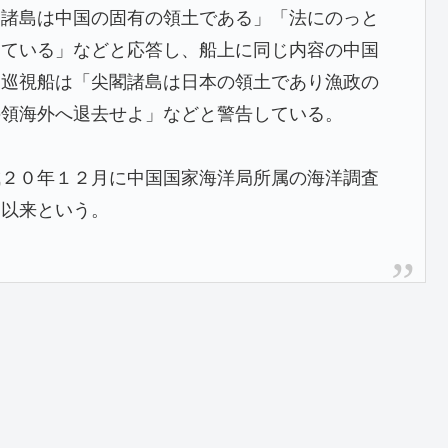
辺諸島は中国の固有の領土である」「法にのっと
っている」などと応答し、船上に同じ内容の中国
。巡視船は「尖閣諸島は日本の領土であり漁政の
の領海外へ退去せよ」などと警告している。
成２０年１２月に中国国家海洋局所属の海洋調査
て以来という。