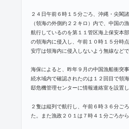
２４日午前６時１５分ごろ、沖縄・尖閣
（領海の外側約２２キロ）内で、中国の
航行しているのを第１１管区海上保安本
の領海内に侵入し、午前１０時１５分時
安庁は領海内に侵入しないよう無線など
海保によると、昨年９月の中国漁船衝突
続水域内で確認されたのは１２回目で領
邸危機管理センターに情報連絡室を設置
２隻は縦列で航行し、午前６時３６分ご
た。また漁政２０１は７時４１分ごろか