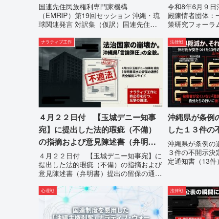
情
国連先住民族権利専門家機構
令和8年6月９
（EMRIP）第19回セッション 沖縄・琉
殿陳情者団体：
球関連発言 対訳集（仮訳）国連先住民
策研究フォーラ
族権利専門家機構（EMRIP）の各会合
村覚住 所：沖
において行われた、沖縄・琉球の先住民
080- 実名公
ナラティブ工作
法律戦
族指定、PFAS（有機フッ素化合物）問
との詭弁による
題、米軍基地、伝統文化（...
停止を求める陳情1
４月２２日付 【玉城デニー知事
沖縄県が条例
宛】に提出した法的瑕疵（不備）
した１３件の
の指摘および意見陳述書（弁明
沖縄県が条例の
３件の不開示決
書）提出の留保の通告
４月２２日付 【玉城デニー知事宛】に
定通知書（13
提出した法的瑕疵（不備）の指摘および
性の自白私が請
意見陳述書（弁明書）提出の留保の通告
拠」に対し、県
４月２２日に、玉城デニー宛に以下の違
拒否を突きつけ
法状態の指摘と意見陳述（弁明）留保の
心理戦
法律戦
行政手続きの正当
通告を行いました。沖縄県は、この時
は、違法を認めて軌道修正す...