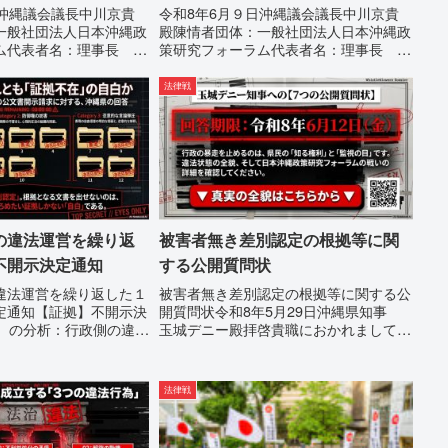
日沖縄議会議長中川京貴
令和8年6月９日沖縄議会議長中川京貴
一般社団法人日本沖縄政
殿陳情者団体：一般社団法人日本沖縄政
ム代表者名：理事長 仲
策研究フォーラム代表者名：理事長 仲
縄県那覇市電 話：
村覚住 所：沖縄県那覇市電 話：
表という不利益処分を啓発
080-違法な沖縄県の条例運用が改善され
法律戦
言論弾圧条例の即時運用
るまで運用停止を求める陳情陳情の趣旨
...
沖縄県は、「沖縄県...
の違法運営を繰り返
被害者無き差別認定の根拠等に関
不開示決定通知
する公開質問状
違法運営を繰り返した１
被害者無き差別認定の根拠等に関する公
定通知【証拠】不開示決
開質問状令和8年5月29日沖縄県知事
件）の分析：行政側の違法
玉城デニー殿拝啓貴職におかれまして
求した「差別認定の根
は、時下ますますご清祥のこととお慶び
は全て非開示・存否応答
申し上げます。私は、適正な意見陳述
ました。これは、彼らが
（弁明）を行うにあたり、沖縄県行政手
法律戦
性を失っ...
続条例第28条で定められた...