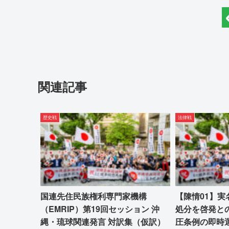
関連記事
歴史戦
法律戦
国連先住民族権利専門家機構
【陳情01】
（EMRIP）第19回セッション 沖
処分を啓発と
縄・琉球関連発言 対訳集（仮訳）
圧条例の即時