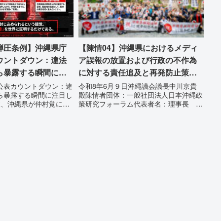
弾圧条例】沖縄県庁
【陳情04】沖縄県におけるメディ
ウントダウン：違法
ア誤報の放置および行政の不作為
ら暴露する瞬間に注
に対する責任追及と再発防止策を
い
求める陳情
公表カウントダウン：違
令和8年6月９日沖縄議会議長中川京貴
ら暴露する瞬間に注目し
殿陳情者団体：一般社団法人日本沖縄政
故、沖縄県が仲村覚に差
策研究フォーラム代表者名：理事長 仲
ルを貼りたい本当の理由
村覚住 所：沖縄県那覇市電 話：
は、法を無視してまで私
080-【陳情03】沖縄県におけるメディ
とするのか。」その理由
ア誤報の放置および行政の不作為に対す
が統治の...
る責任追及と再発防...