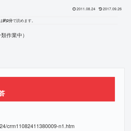
2011.08.24
2017.09.26
は
約2分
で読めます。
分類作業中）
答
10824/crm11082411380009-n1.htm