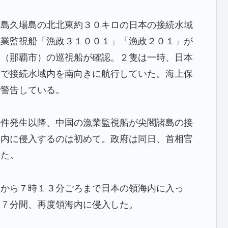
諸島久場島の北北東約３０キロの日本の接続水域
漁業監視船「漁政３１００１」「漁政２０１」が
部（那覇市）の巡視船が確認。２隻は一時、日本
点で接続水域内を南向きに航行していた。海上保
で警告している。
事件発生以降、中国の漁業監視船が尖閣諸島の接
海内に侵入するのは初めて。政府は同日、首相官
した。
ろから７時１３分ごろまで日本の領海内に入っ
ら７分間、再度領海内に侵入した。