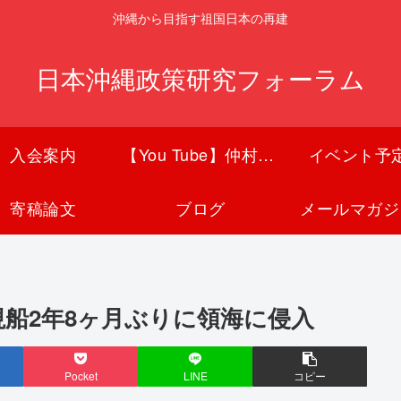
沖縄から目指す祖国日本の再建
日本沖縄政策研究フォーラム
入会案内
【You Tube】仲村覚チャンネル
イベント予
寄稿論文
ブログ
メールマガジ
視船2年8ヶ月ぶりに領海に侵入
Pocket
LINE
コピー