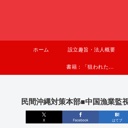
ホーム
設立趣旨・法人概要
書籍：「狙われた沖縄〜真実の沖縄史が日本を救う〜」
民間沖縄対策本部■中国漁業監
X
Facebook
はてブ