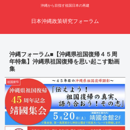
沖縄から目指す祖国日本の再建
日本沖縄政策研究フォーラム
沖縄フォーラム■【沖縄県祖国復帰４５周
年特集】沖縄県祖国復帰を思い起こす動画
集
祖国復帰