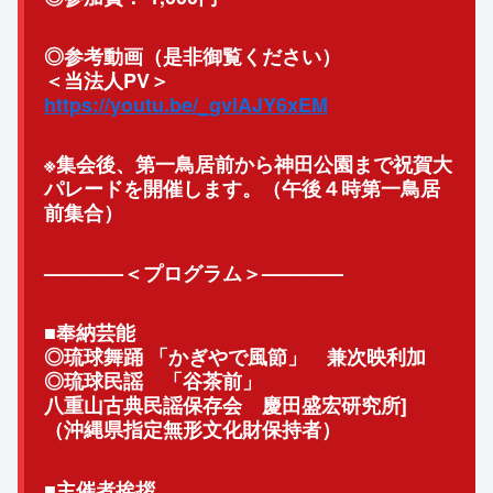
◎参考動画（是非御覧ください）
＜当法人PV＞
https://youtu.be/_gviAJY6xEM
※集会後、
第一鳥居前から神田公園まで祝賀大
パレードを開催します。（
午後４時第一鳥居
前集合）
————＜プログラム＞———–
–
■奉納芸能
◎琉球舞踊 「かぎやで風節」 兼次映利加
◎琉球民謡 「谷茶前」
八重山古典民謡保存会 慶田盛宏研究所]
（沖縄県指定無形文化財保持者）
■主催者挨拶