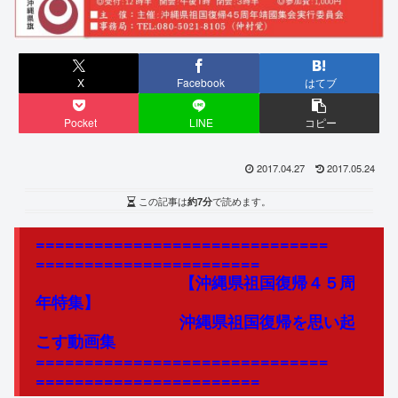
X
Facebook
はてブ
Pocket
LINE
コピー
2017.04.27
2017.05.24
この記事は
約7分
で読めます。
==============================
=======================
【沖縄県祖国復帰４５周
年特集】
沖縄県祖国復帰を思い起
こす動画集
==============================
=======================