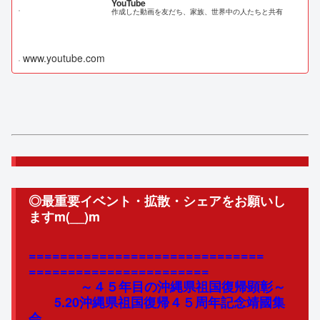
YouTube
作成した動画を友だち、家族、世界中の人たちと共有
www.youtube.com
◎最重要イベント・拡散・シェアをお願いし
ますm(__)m
==============================
=======================
～４５年目の沖縄県祖国復帰顕彰～
5.20沖縄県祖国復帰４５周年記念靖國集
会