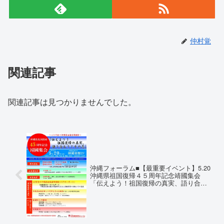
仲村覚
関連記事
関連記事は見つかりませんでした。
沖縄フォーラム■【最重要イベント】5.20
沖縄県祖国復帰４５周年記念靖國集会
「伝えよう！祖国復帰の真実、語り合お
う！その志」