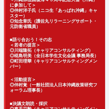
に参加して＞
◎仲村洋子氏（ニコ生「あっぱれ沖縄」キャ
スター）
◎知念章氏（護佐丸リラーニングサポート・
元防衛省職員）
■語り合おう！その志
＜若者の提言＞
◎川端隆拓（キャリアコンサルティング）
◎椛島明美（全日本学生文化会議 事務局長）
◎町田理華（キャリアコンサルティングメン
バー）
＜活動提言＞
◎仲村覚（一般社団法人日本沖縄政策研究フ
ォーラム理事長）
■決議文朗読・採択
◎嘉手苅毅（キャリアコンサルティングメン