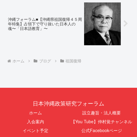
沖縄フォーラム■【沖縄県祖国復帰４５周
年特集】占領下で守り抜いた日本人の
魂〜「日本語教育」〜
ホーム
ブログ
祖国復帰
日本沖縄政策研究フォーラム
ホーム
設立趣旨・法人概要
入会案内
【You Tube】仲村覚チャンネル
イベント予定
公式Facebookページ