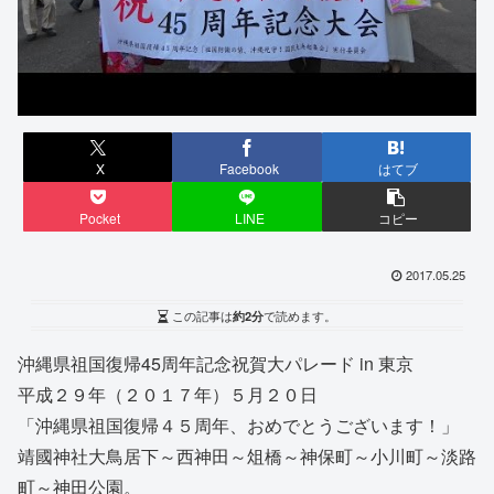
X
Facebook
はてブ
Pocket
LINE
コピー
2017.05.25
この記事は
約2分
で読めます。
沖縄県祖国復帰45周年記念祝賀大パレード in 東京
平成２９年（２０１７年）５月２０日
「沖縄県祖国復帰４５周年、おめでとうございます！」
靖國神社大鳥居下～西神田～俎橋～神保町～小川町～淡路
町～神田公園。