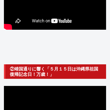
②靖国通りに響く「５月１５日は沖縄県祖国
復帰記念日！万歳！」