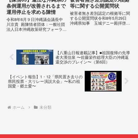
条例運用が改善されるまで
等に関する公開質問状
運用停止を求める陳情
被害者無き差別認定の根拠等に関
する公開質問状令和8年5月29日
令和8年6月９日沖縄議会議長中
沖縄県知事 玉城デニー殿拝啓貴
川京貴 殿陳情者団体：一般社団
職におかれましては、時下ますま
法人日本沖縄政策研究フォーラム
すご清祥のこととお慶び申し上げ
代表者名：理事長 仲村覚住
ます。私は、適正な意見陳述（弁
所：沖縄県那覇市電 話：080-違
明）を行うにあたり、沖縄県行政
法な沖縄県の条例運用が改善され
手続条例第28条で定められた...
るまで運用停止を求める陳情陳情
【八重山日報連載記事】■祖国復帰の先導
の趣旨沖縄県は、「沖縄県...
者大濱信泉 〜佐藤栄作総理大臣の沖縄返
還交渉のブレイン〜（第6回）
【イベント報告】1・12「県民置き去りの
県民投票・大リレー演説大会」〜私の祖
国愛・郷土愛〜
ホーム
未分類