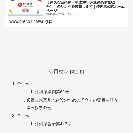
う県民投票条例（平成30年沖縄県条例第62
号）」のリンクを掲載します｜沖縄県公式ホーム
ページ
沖縄県公式ホームページ
www.pref.okinawa.lg.jp
◇目次◇
条 例
沖縄県条例第62号
辺野古米軍基地建設のための埋立ての賛否を問う
県民投票条例
告 示
沖縄県告示第417号