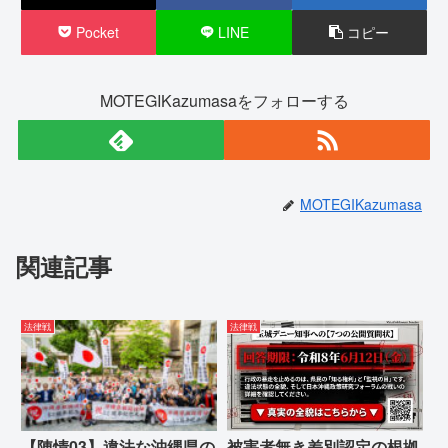
Pocket
LINE
コピー
MOTEGIKazumasaをフォローする
MOTEGIKazumasa
関連記事
法律戦
法律戦
【陳情03】違法な沖縄県の
被害者無き差別認定の根拠