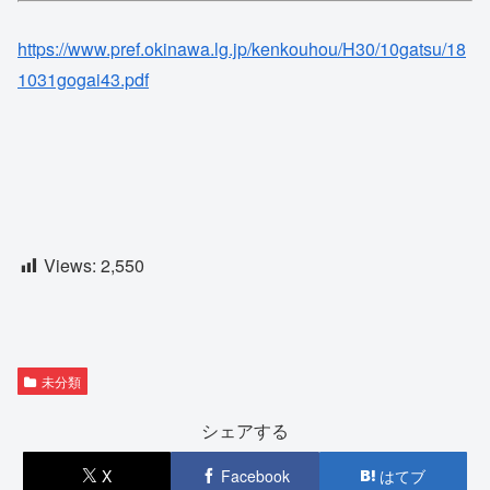
https://www.pref.okinawa.lg.jp/kenkouhou/H30/10gatsu/18
1031gogai43.pdf
Views:
2,550
未分類
シェアする
X
Facebook
はてブ