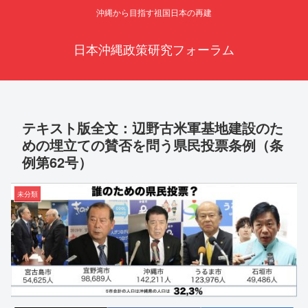
沖縄から目指す祖国日本の再建
日本沖縄政策研究フォーラム
テキスト版全文：辺野古米軍基地建設のた
めの埋立ての賛否を問う県民投票条例（条
例第62号）
未分類