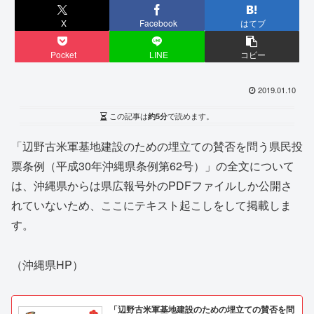
X
Facebook
はてブ
Pocket
LINE
コピー
2019.01.10
この記事は
約5分
で読めます。
「辺野古米軍基地建設のための埋立ての賛否を問う県民投
票条例（平成30年沖縄県条例第62号）」の全文について
は、沖縄県からは県広報号外のPDFファイルしか公開さ
れていないため、ここにテキスト起こしをして掲載しま
す。
（沖縄県HP）
「辺野古米軍基地建設のための埋立ての賛否を問