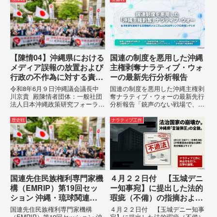
明）を行うにあたり、沖縄県行政
080- 実名公表という不利益処分
手続条例第28条で定められた...
を啓発との詭弁による言論弾圧条
例の即時運用停止を求める陳情
1...
【陳情04】沖縄県における
国連の制度を悪用した沖縄
メディア誤報の放置および
主権剥奪ナラティブ・ウォ
行政の不作為に対する責任
ーの最新先行分析報告
追及と再発防止策を求める
令和8年6月９日沖縄議会議長中
国連の制度を悪用した沖縄主権剥
陳情
川京貴 殿陳情者団体：一般社団
奪ナラティブ・ウォーの最新先行
法人日本沖縄政策研究フォーラム
分析報告「銃声のない戦場で、日
代表者名：理事長 仲村覚住
本の国土が『消滅』しようとして
所：沖縄県那覇市電 話：080-
いる。」現代の戦争は、ミサイル
歴史戦
ナラティブ工作
【陳情03】沖縄県におけるメデ
が飛来する以前に始まっていま
ィア誤報の放置および行政の不作
す。国連という国際的な舞台で、
為に対する責任追及と再発防...
巧妙な「言説（ナラティブ）」が
張...
国連先住民族権利専門家機
４月２２日付 【玉城デニ
構（EMRIP）第19回セッ
ー知事宛】に提出した法的
ション 沖縄・琉球関連発
瑕疵（不備）の指摘および
言 対訳集（仮訳）
意見陳述書（弁明書）提出
国連先住民族権利専門家機構
４月２２日付 【玉城デニー知事
の留保の通告
（EMRIP）第19回セッション 沖
宛】に提出した法的瑕疵（不備）