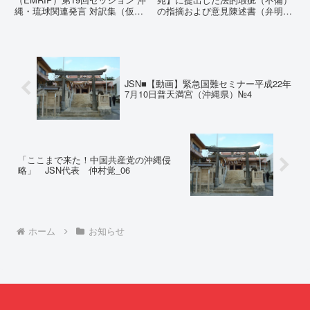
縄・琉球関連発言 対訳集（仮
の指摘および意見陳述書（弁明
訳）国連先住民族権利専門家機構
書）提出の留保の通告４月２２日
（EMRIP）の各会合において行
に、玉城デニー宛に以下の違法状
われた、沖縄・琉球の先住民族指
態の指摘と意見陳述（弁明）留保
定、PFAS（有機フッ素化合物）
の通告を行いました。沖縄県は、
問題、米軍基地、伝統文化（...
この時は、違法を認めて軌道修正
す...
JSN■【動画】緊急国難セミナー平成22年
7月10日普天満宮（沖縄県）№4
「ここまで来た！中国共産党の沖縄侵
略」 JSN代表 仲村覚_06
ホーム
お知らせ