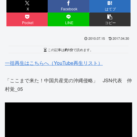
X
Facebook
はてブ
Pocket
LINE
コピー
2010.07.15
2017.04.30
この記事は
約1分
で読めます。
一括再生はこちらへ（YouTube再生リスト）
「ここまで来た！中国共産党の沖縄侵略」 JSN代表 仲
村覚_05