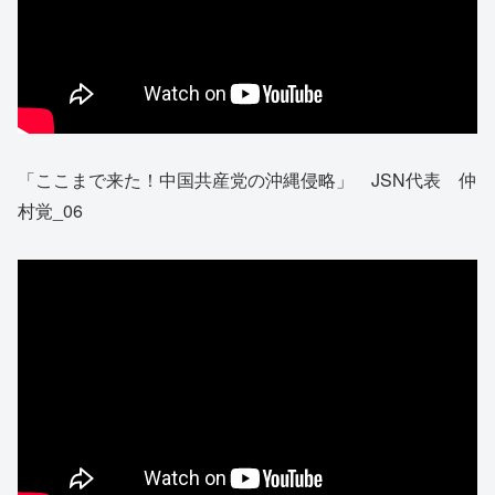
「ここまで来た！中国共産党の沖縄侵略」 JSN代表 仲
村覚_06