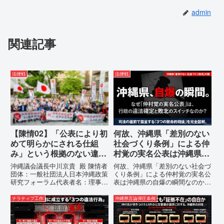
admin
関連記事
法律戦
法律戦
【陳情02】「公表により初
何故、沖縄県「差別のない
めて明らかにされる仕組
社会づくり条例」による仲
み」という根拠のない違法
村覚の実名公表は沖縄県の
運用の指摘と条例運用の停
自爆の瞬間なのか？その3
沖縄議会議長中川京貴 殿 陳情者
何故、沖縄県「差別のない社会づ
止を求める陳情書
つの理由。
団体：一般社団法人日本沖縄政策
くり条例」による仲村覚の実名公
研究フォーラム代表者名：理事
表は沖縄県の自爆の瞬間なのか？
長 仲村覚住 所：沖縄県那覇
その3つの理由。現在、沖縄県が
市電 話：080- 「公表により初
強行しようとしている「仲村覚の
ナラティブ工作
沖縄県言論弾圧条例
めて明らかにされる仕組み」とい
実名公表」。行政側はこの行為
う根拠のない違法運用の指摘と条
を、特定の個人を社会的制裁に追
例運用の停止を求める陳情...
い込むための「仕上げ」だと考え