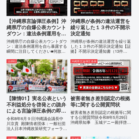
て...
【沖縄県言論弾圧条例】沖
沖縄県が条例の違法運営を
縄県庁の自爆公表カウント
繰り返した１３件の不開示
ダウン：違法条例運用を自
決定通知
ら暴露する瞬間に注目して
沖縄県庁の自爆公表カウントダウ
沖縄県が条例の違法運営を繰り返
ください
ン：違法条例運用を自ら暴露する
した１３件の不開示決定通知【証
瞬間に注目してください■何故、
拠】不開示決定通知書（13件）
沖縄県が仲村覚に差別主義者レッ
の分析：行政側の違法性の自白私
テルを貼りたい本当の理由「なぜ
が請求した「差別認定の根拠」に
法律戦
沖縄県言論弾圧条例
沖縄県庁は、法を無視してまで私
対し、県は全て非開示・存否応答
を封じ込めようとするのか。」そ
拒否を突きつけました。これは、
の理由は明確です。県政が統治
彼らが行政手続きの正当性を失
の...
っ...
【陳情01】実名公表という
被害者無き差別認定の根拠
不利益処分を啓発との詭弁
等に関する公開質問状
による言論弾圧条例の即時
被害者無き差別認定の根拠等に関
運用停止を求める陳情
する公開質問状令和8年5月29日
令和8年6月９日沖縄議会議長中
沖縄県知事 玉城デニー殿拝啓貴
川京貴 殿陳情者団体：一般社団
職におかれましては、時下ますま
法人日本沖縄政策研究フォーラム
すご清祥のこととお慶び申し上げ
代表者名：理事長 仲村覚住
ます。私は、適正な意見陳述（弁
所：沖縄県那覇市電 話：
法律戦
世論戦