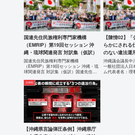
る責任追及と再発防
国連先住民族権利専門家機構
【陳情02】
（EMRIP）第19回セッション 沖
らかにされる
縄・琉球関連発言 対訳集（仮訳）
のない違法運
の停止を求め
国連先住民族権利専門家機構
沖縄議会議長中
（EMRIP）第19回セッション 沖縄・琉
一般社団法人日
球関連発言 対訳集（仮訳）国連先住民
ム代表者名：理
族権利専門家機構（EMRIP）の各会合
沖縄県那覇市電 
において行われた、沖縄・琉球の先住民
り初めて明らか
法律戦
族指定、PFAS（有機フッ素化合物）問
根拠のない違法
題、米軍基地、伝統文化（...
停止を求める陳情.
【沖縄県言論弾圧条例】沖縄県庁