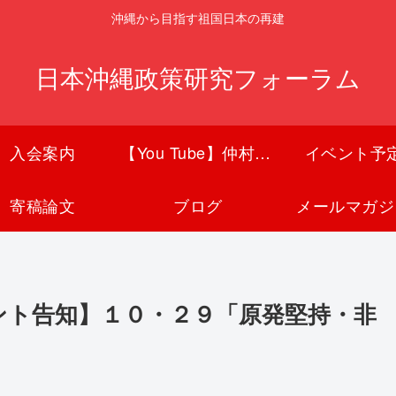
沖縄から目指す祖国日本の再建
日本沖縄政策研究フォーラム
入会案内
【You Tube】仲村覚チャンネル
イベント予
寄稿論文
ブログ
メールマガジ
ント告知】１０・２９「原発堅持・非