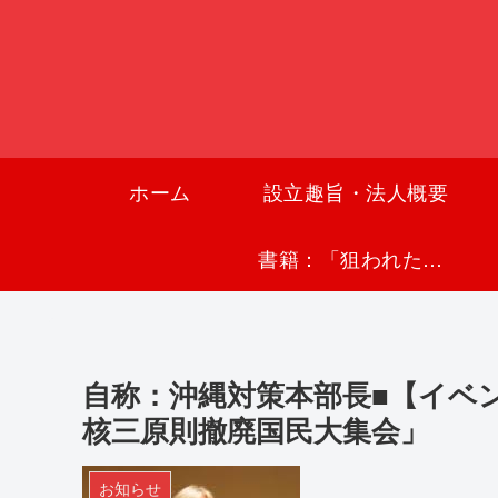
ホーム
設立趣旨・法人概要
書籍：「狙われた沖縄〜真実の沖縄史が日本を救う〜」
自称：沖縄対策本部長■【イベ
核三原則撤廃国民大集会」
お知らせ