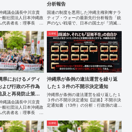
分析報告
日沖縄議会議長中川京貴
国連の制度を悪用した沖縄主権剥奪ナラ
一般社団法人日本沖縄政
ティブ・ウォーの最新先行分析報告「銃
ム代表者名：理事長 仲
声のない戦場で、日本の国土が『消滅』
縄県那覇市電 話：
しようとしている。」現代の戦争は、ミ
縄県の条例運用が改善され
サイルが飛来する以前に始まっていま
法律戦
を求める陳情陳情の趣旨
す。国連という国際的な舞台で、巧妙な
...
「言説（ナラティブ）」が張...
沖縄県におけるメディ
沖縄県が条例の違法運営を繰り返
および行政の不作為
した１３件の不開示決定通知
追及と再発防止策を
沖縄県が条例の違法運営を繰り返した１
３件の不開示決定通知【証拠】不開示決
日沖縄議会議長中川京貴
定通知書（13件）の分析：行政側の違法
一般社団法人日本沖縄政
性の自白私が請求した「差別認定の根
ム代表者名：理事長 仲
拠」に対し、県は全て非開示・存否応答
縄県那覇市電 話：
拒否を突きつけました。これは、彼らが
3】沖縄県におけるメディ
法律戦
行政手続きの正当性を失っ...
よび行政の不作為に対す