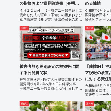
の指摘および意見陳述書（弁明
める陳情
書）提出の留保の通告
４月２２日付 【玉城デニー知事宛】に
令和8年6月９
提出した法的瑕疵（不備）の指摘および
殿陳情者団体：
意見陳述書（弁明書）提出の留保の通告
策研究フォーラ
４月２２日に、玉城デニー宛に以下の違
村覚住 所：沖
法状態の指摘と意見陳述（弁明）留保の
080-違法な沖
法律戦
法律戦
通告を行いました。沖縄県は、この時
るまで運用停止
は、違法を認めて軌道修正す...
沖縄県は、「沖縄県
被害者無き差別認定の根拠等に関
【陳情04】
する公開質問状
ア誤報の放置
に対する責任
被害者無き差別認定の根拠等に関する公
開質問状令和8年5月29日沖縄県知事
求める陳情
令和8年6月９
玉城デニー殿拝啓貴職におかれまして
殿陳情者団体：
は、時下ますますご清祥のこととお慶び
策研究フォーラ
申し上げます。私は、適正な意見陳述
村覚住 所：沖
（弁明）を行うにあたり、沖縄県行政手
080-【陳情0
歴史戦
法律戦
続条例第28条で定められた...
ア誤報の放置お