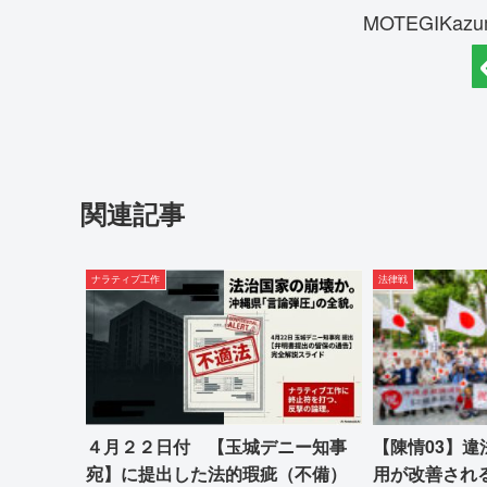
MOTEGIKa
関連記事
ナラティブ工作
法律戦
４月２２日付 【玉城デニー知事
【陳情03】
宛】に提出した法的瑕疵（不備）
用が改善され