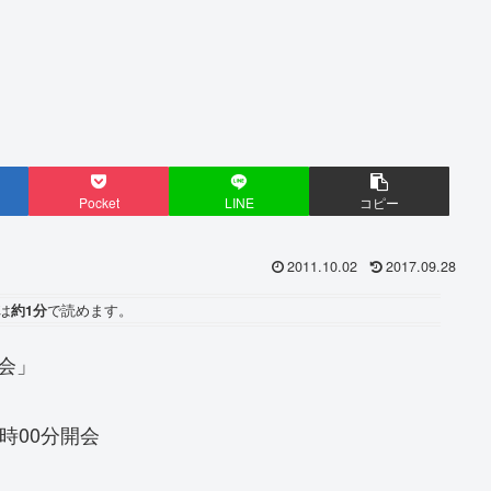
Pocket
LINE
コピー
2011.10.02
2017.09.28
は
約1分
で読めます。
会」
6時00分開会