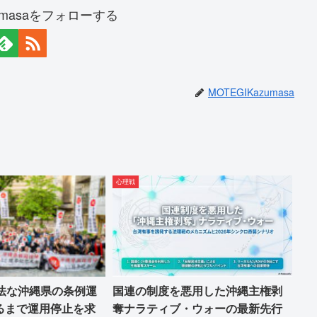
zumasaをフォローする
MOTEGIKazumasa
心理戦
違法な沖縄県の条例運
国連の制度を悪用した沖縄主権剥
るまで運用停止を求
奪ナラティブ・ウォーの最新先行