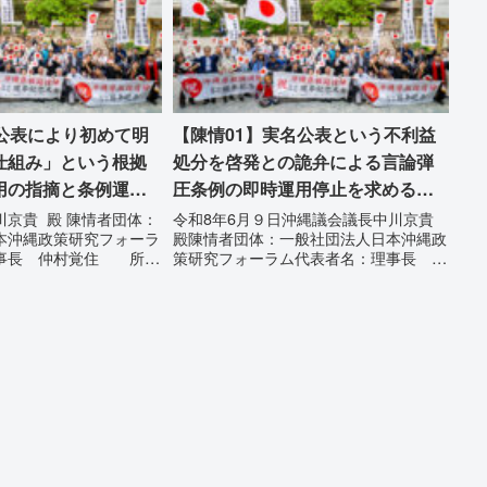
...
「公表により初めて明
【陳情01】実名公表という不利益
仕組み」という根拠
処分を啓発との詭弁による言論弾
用の指摘と条例運用
圧条例の即時運用停止を求める陳
る陳情書
情
川京貴 殿 陳情者団体：
令和8年6月９日沖縄議会議長中川京貴
本沖縄政策研究フォーラ
殿陳情者団体：一般社団法人日本沖縄政
事長 仲村覚住 所：
策研究フォーラム代表者名：理事長 仲
話：080- 「公表によ
村覚住 所：沖縄県那覇市電 話：
にされる仕組み」という
080- 実名公表という不利益処分を啓発
運用の指摘と条例運用の
との詭弁による言論弾圧条例の即時運用
..
停止を求める陳情1...