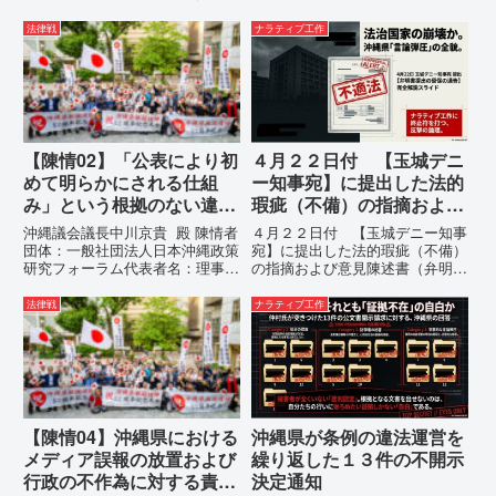
訳）国連先住民族権利専門家機構
代表者名：理事長 仲村覚住
（EMRIP）の各会合において行
所：沖縄県那覇市電 話：080-違
法律戦
ナラティブ工作
われた、沖縄・琉球の先住民族指
法な沖縄県の条例運用が改善され
定、PFAS（有機フッ素化合物）
るまで運用停止を求める陳情陳情
問題、米軍基地、伝統文化（...
の趣旨沖縄県は、「沖縄県...
【陳情02】「公表により初
４月２２日付 【玉城デニ
めて明らかにされる仕組
ー知事宛】に提出した法的
み」という根拠のない違法
瑕疵（不備）の指摘および
運用の指摘と条例運用の停
意見陳述書（弁明書）提出
沖縄議会議長中川京貴 殿 陳情者
４月２２日付 【玉城デニー知事
止を求める陳情書
の留保の通告
団体：一般社団法人日本沖縄政策
宛】に提出した法的瑕疵（不備）
研究フォーラム代表者名：理事
の指摘および意見陳述書（弁明
長 仲村覚住 所：沖縄県那覇
書）提出の留保の通告４月２２日
市電 話：080- 「公表により初
に、玉城デニー宛に以下の違法状
法律戦
ナラティブ工作
めて明らかにされる仕組み」とい
態の指摘と意見陳述（弁明）留保
う根拠のない違法運用の指摘と条
の通告を行いました。沖縄県は、
例運用の停止を求める陳情...
この時は、違法を認めて軌道修正
す...
【陳情04】沖縄県における
沖縄県が条例の違法運営を
メディア誤報の放置および
繰り返した１３件の不開示
行政の不作為に対する責任
決定通知