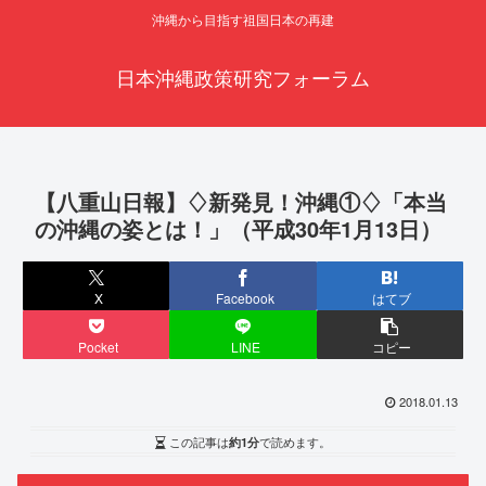
沖縄から目指す祖国日本の再建
日本沖縄政策研究フォーラム
【八重山日報】♢新発見！沖縄①♢「本当
の沖縄の姿とは！」（平成30年1月13日）
X
Facebook
はてブ
Pocket
LINE
コピー
2018.01.13
この記事は
約1分
で読めます。