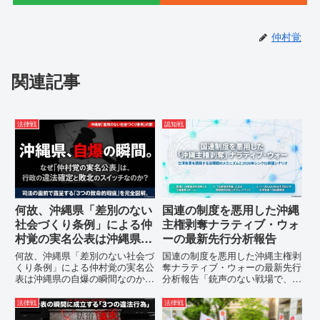
仲村覚
関連記事
法律戦
認知戦
何故、沖縄県「差別のない
国連の制度を悪用した沖縄
社会づくり条例」による仲
主権剥奪ナラティブ・ウォ
村覚の実名公表は沖縄県の
ーの最新先行分析報告
自爆の瞬間なのか？その3
何故、沖縄県「差別のない社会づ
国連の制度を悪用した沖縄主権剥
つの理由。
くり条例」による仲村覚の実名公
奪ナラティブ・ウォーの最新先行
表は沖縄県の自爆の瞬間なのか？
分析報告「銃声のない戦場で、日
その3つの理由。現在、沖縄県が
本の国土が『消滅』しようとして
強行しようとしている「仲村覚の
いる。」現代の戦争は、ミサイル
法律戦
法律戦
実名公表」。行政側はこの行為
が飛来する以前に始まっていま