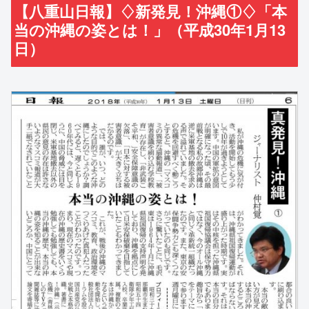
【八重山日報】♢新発見！沖縄①♢「本
当の沖縄の姿とは！」（平成30年1月13
日）