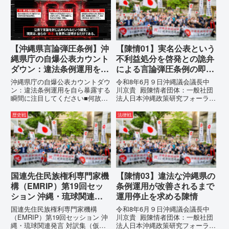
を、特定の個人を社会的制裁に追
す。国連という国際的な舞台で、
い込むための「仕上げ」だと考え
巧妙な「言説（ナラティブ）」が
て...
張...
【沖縄県言論弾圧条例】沖
【陳情01】実名公表という
縄県庁の自爆公表カウント
不利益処分を啓発との詭弁
ダウン：違法条例運用を自
による言論弾圧条例の即時
ら暴露する瞬間に注目して
運用停止を求める陳情
沖縄県庁の自爆公表カウントダウ
令和8年6月９日沖縄議会議長中
ください
ン：違法条例運用を自ら暴露する
川京貴 殿陳情者団体：一般社団
瞬間に注目してください■何故、
法人日本沖縄政策研究フォーラム
沖縄県が仲村覚に差別主義者レッ
代表者名：理事長 仲村覚住
テルを貼りたい本当の理由「なぜ
所：沖縄県那覇市電 話：
歴史戦
法律戦
沖縄県庁は、法を無視してまで私
080- 実名公表という不利益処分
を封じ込めようとするのか。」そ
を啓発との詭弁による言論弾圧条
の理由は明確です。県政が統治
例の即時運用停止を求める陳情
の...
1...
国連先住民族権利専門家機
【陳情03】違法な沖縄県の
構（EMRIP）第19回セッ
条例運用が改善されるまで
ション 沖縄・琉球関連発
運用停止を求める陳情
言 対訳集（仮訳）
国連先住民族権利専門家機構
令和8年6月９日沖縄議会議長中
（EMRIP）第19回セッション 沖
川京貴 殿陳情者団体：一般社団
縄・琉球関連発言 対訳集（仮
法人日本沖縄政策研究フォーラム