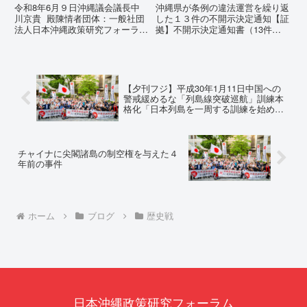
追及と再発防止策を求める
令和8年6月９日沖縄議会議長中
沖縄県が条例の違法運営を繰り返
陳情
川京貴 殿陳情者団体：一般社団
した１３件の不開示決定通知【証
法人日本沖縄政策研究フォーラム
拠】不開示決定通知書（13件）
代表者名：理事長 仲村覚住
の分析：行政側の違法性の自白私
所：沖縄県那覇市電 話：080-
が請求した「差別認定の根拠」に
【陳情03】沖縄県におけるメデ
対し、県は全て非開示・存否応答
ィア誤報の放置および行政の不作
拒否を突きつけました。これは、
為に対する責任追及と再発防...
彼らが行政手続きの正当性を失
【夕刊フジ】平成30年1月11日中国への
っ...
警戒緩めるな「列島線突破巡航」訓練本
格化「日本列島を一周する訓練を始める
危険性も」
チャイナに尖閣諸島の制空権を与えた４
年前の事件
ホーム
ブログ
歴史戦
日本沖縄政策研究フォーラム