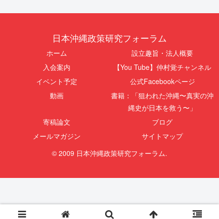
日本沖縄政策研究フォーラム
ホーム
設立趣旨・法人概要
入会案内
【You Tube】仲村覚チャンネル
イベント予定
公式Facebookページ
動画
書籍：「狙われた沖縄〜真実の沖
縄史が日本を救う〜」
寄稿論文
ブログ
メールマガジン
サイトマップ
© 2009 日本沖縄政策研究フォーラム.