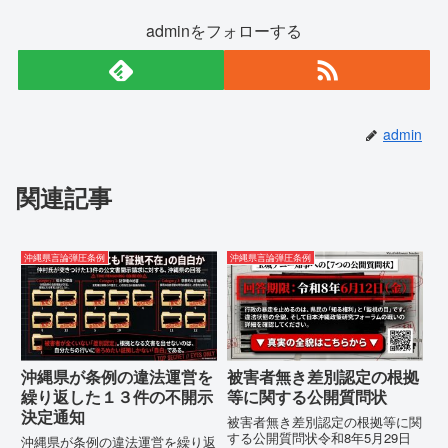
adminをフォローする
admin
関連記事
沖縄県言論弾圧条例
沖縄県言論弾圧条例
沖縄県が条例の違法運営を
被害者無き差別認定の根拠
繰り返した１３件の不開示
等に関する公開質問状
決定通知
被害者無き差別認定の根拠等に関
する公開質問状令和8年5月29日
沖縄県が条例の違法運営を繰り返