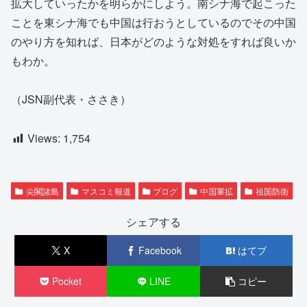
拡大していったかを明らかにしよう。南シナ海で起こった
ことを東シナ海でも中国は行おうとしているのでその中国
のやり方を知れば、日本がどのような対処をすれば良いか
もわか。
（JSN副代表・ささき）
Views:
1,754
尖閣諸島
マスコミ報道
ブログ
中国軍拡
祖国防衛
シェアする
X
Facebook
はてブ
Pocket
LINE
コピー