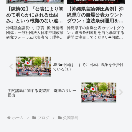
【陳情02】「公表により初
【沖縄県言論弾圧条例】沖
めて明らかにされる仕組
縄県庁の自爆公表カウント
み」という根拠のない違法
ダウン：違法条例運用を自
運用の指摘と条例運用の停
ら暴露する瞬間に注目して
沖縄議会議長中川京貴 殿 陳情者
沖縄県庁の自爆公表カウントダウ
止を求める陳情書
ください
団体：一般社団法人日本沖縄政策
ン：違法条例運用を自ら暴露する
研究フォーラム代表者名：理事
瞬間に注目してください■何故、
長 仲村覚住 所：沖縄県那覇
沖縄県が仲村覚に差別主義者レッ
市電 話：080- 「公表により初
テルを貼りたい本当の理由「なぜ
めて明らかにされる仕組み」とい
沖縄県庁は、法を無視してまで私
う根拠のない違法運用の指摘と条
を封じ込めようとするのか。」そ
例運用の停止を求める陳情...
の理由は明確です。県政が統治
JSN■中国は、すでに日本に戦争を仕掛け
の...
ている(１)
尖閣諸島に関する要望書 奇跡のリレー
提出
ホーム
ブログ
尖閣諸島