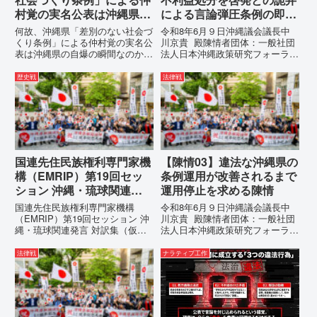
村覚の実名公表は沖縄県の
による言論弾圧条例の即時
自爆の瞬間なのか？その3
運用停止を求める陳情
何故、沖縄県「差別のない社会づ
令和8年6月９日沖縄議会議長中
つの理由。
くり条例」による仲村覚の実名公
川京貴 殿陳情者団体：一般社団
表は沖縄県の自爆の瞬間なのか？
法人日本沖縄政策研究フォーラム
その3つの理由。現在、沖縄県が
代表者名：理事長 仲村覚住
強行しようとしている「仲村覚の
所：沖縄県那覇市電 話：
歴史戦
法律戦
実名公表」。行政側はこの行為
080- 実名公表という不利益処分
を、特定の個人を社会的制裁に追
を啓発との詭弁による言論弾圧条
い込むための「仕上げ」だと考え
例の即時運用停止を求める陳情
て...
1...
国連先住民族権利専門家機
【陳情03】違法な沖縄県の
構（EMRIP）第19回セッ
条例運用が改善されるまで
ション 沖縄・琉球関連発
運用停止を求める陳情
言 対訳集（仮訳）
国連先住民族権利専門家機構
令和8年6月９日沖縄議会議長中
（EMRIP）第19回セッション 沖
川京貴 殿陳情者団体：一般社団
縄・琉球関連発言 対訳集（仮
法人日本沖縄政策研究フォーラム
訳）国連先住民族権利専門家機構
代表者名：理事長 仲村覚住
（EMRIP）の各会合において行
所：沖縄県那覇市電 話：080-違
法律戦
ナラティブ工作
われた、沖縄・琉球の先住民族指
法な沖縄県の条例運用が改善され
定、PFAS（有機フッ素化合物）
るまで運用停止を求める陳情陳情
問題、米軍基地、伝統文化（...
の趣旨沖縄県は、「沖縄県...