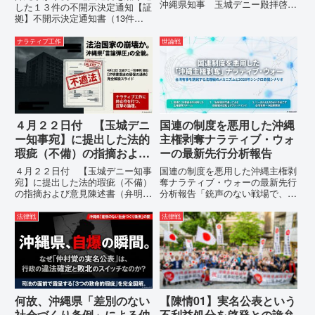
沖縄県知事 玉城デニー殿拝啓貴
した１３件の不開示決定通知【証
職におかれましては、時下ますま
拠】不開示決定通知書（13件）
すご清祥のこととお慶び申し上げ
の分析：行政側の違法性の自白私
ます。私は、適正な意見陳述（弁
が請求した「差別認定の根拠」に
ナラティブ工作
世論戦
明）を行うにあたり、沖縄県行政
対し、県は全て非開示・存否応答
手続条例第28条で定められた...
拒否を突きつけました。これは、
彼らが行政手続きの正当性を失
っ...
４月２２日付 【玉城デニ
国連の制度を悪用した沖縄
ー知事宛】に提出した法的
主権剥奪ナラティブ・ウォ
瑕疵（不備）の指摘および
ーの最新先行分析報告
意見陳述書（弁明書）提出
４月２２日付 【玉城デニー知事
国連の制度を悪用した沖縄主権剥
の留保の通告
宛】に提出した法的瑕疵（不備）
奪ナラティブ・ウォーの最新先行
の指摘および意見陳述書（弁明
分析報告「銃声のない戦場で、日
書）提出の留保の通告４月２２日
本の国土が『消滅』しようとして
に、玉城デニー宛に以下の違法状
いる。」現代の戦争は、ミサイル
法律戦
法律戦
態の指摘と意見陳述（弁明）留保
が飛来する以前に始まっていま
の通告を行いました。沖縄県は、
す。国連という国際的な舞台で、
この時は、違法を認めて軌道修正
巧妙な「言説（ナラティブ）」が
す...
張...
何故、沖縄県「差別のない
【陳情01】実名公表という
社会づくり条例」による仲
不利益処分を啓発との詭弁