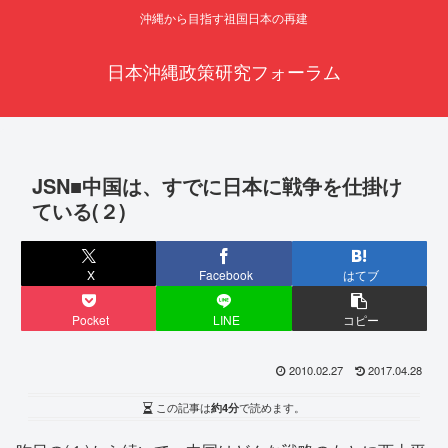
沖縄から目指す祖国日本の再建
日本沖縄政策研究フォーラム
JSN■中国は、すでに日本に戦争を仕掛け
ている(２)
X
Facebook
はてブ
Pocket
LINE
コピー
2010.02.27
2017.04.28
この記事は
約4分
で読めます。