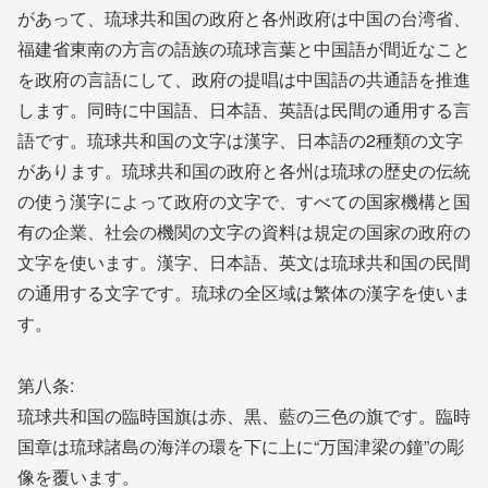
があって、琉球共和国の政府と各州政府は中国の台湾省、
福建省東南の方言の語族の琉球言葉と中国語が間近なこと
を政府の言語にして、政府の提唱は中国語の共通語を推進
します。同時に中国語、日本語、英語は民間の通用する言
語です。琉球共和国の文字は漢字、日本語の2種類の文字
があります。琉球共和国の政府と各州は琉球の歴史の伝統
の使う漢字によって政府の文字で、すべての国家機構と国
有の企業、社会の機関の文字の資料は規定の国家の政府の
文字を使います。漢字、日本語、英文は琉球共和国の民間
の通用する文字です。琉球の全区域は繁体の漢字を使いま
す。
第八条:
琉球共和国の臨時国旗は赤、黒、藍の三色の旗です。臨時
国章は琉球諸島の海洋の環を下に上に“万国津梁の鐘”の彫
像を覆います。