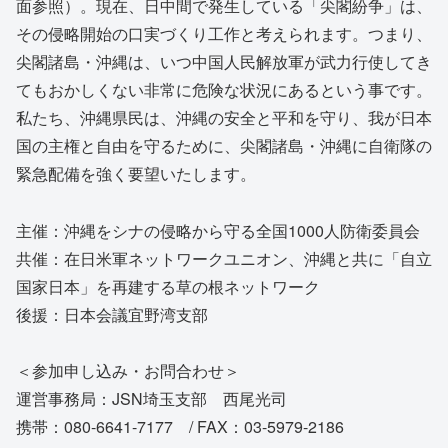
面参照）。現在、日中間で発生している「尖閣紛争」は、
その侵略開始の口実づくり工作と考えられます。つまり、
尖閣諸島・沖縄は、いつ中国人民解放軍が武力行使してき
てもおかしくない非常に危険な状況にあるという事です。
私たち、沖縄県民は、沖縄の安全と平和を守り、我が日本
国の主権と自由を守るために、尖閣諸島・沖縄に自衛隊の
緊急配備を強く要望いたします。
主催：沖縄をシナの侵略から守る全国1000人防衛委員会
共催：在日米軍ネットワークユニオン、沖縄と共に「自立
国家日本」を再建する草の根ネットワーク
後援：日本会議宜野湾支部
＜参加申し込み・お問合わせ＞
運営事務局：JSN埼玉支部 西尾光司
携帯：080-6641-7177 / FAX：03-5979-2186