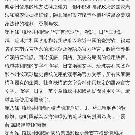
應各州發展的地方法律之權力，但不能和聯邦政府的國家憲
法和國家法律相抵觸，除非聯邦政府賦予各個州適當改變國
家法律的權利，否則無效。
第七條: 琉球共和國的語言有琉球語、漢語、日語三大語
群，琉球共和國政府和各州政府以靠近中國的臺灣省、福建
省的東南方言語系的琉球語及漢語為官方語言，政府倡導推
行漢語普通話。同時漢語、日語、英語為民間的通用語言。
琉球共和國的文字有漢字、日文兩種文字。琉球共和國政府
和各州按琉球歷史傳統使用的漢字為官方文字，所有國家機
構和國有的企業、社會機構的文字資料使用規定的國家官方
文字。漢字、日文、英文為琉球共和國的民間通用文字。琉
球全境使用繁體漢字。
第八條: 琉球共和國的臨時國旗為紅、、藍三種顏色的豎
條旗。臨時國徽為以海洋環抱的琉球群島拼圖為底，上覆
蓋“萬國津梁鍾”雕像。
第九條: 琉球共和國的國防完備和歷史教育不得鬆懈和改