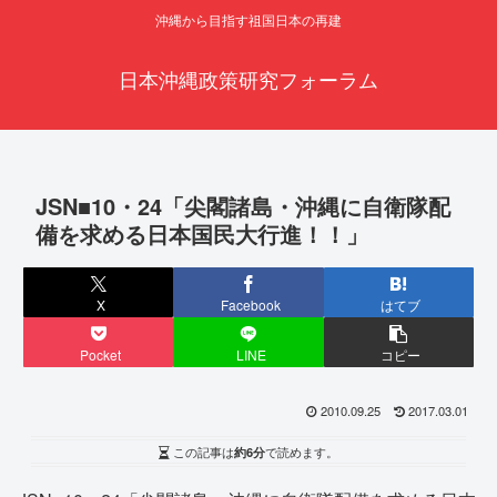
沖縄から目指す祖国日本の再建
日本沖縄政策研究フォーラム
JSN■10・24「尖閣諸島・沖縄に自衛隊配
備を求める日本国民大行進！！」
X
Facebook
はてブ
Pocket
LINE
コピー
2010.09.25
2017.03.01
この記事は
約6分
で読めます。