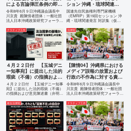
による言論弾圧条例の即時
ション 沖縄・琉球関連発
運用停止を求める陳情
言 対訳集（仮訳）
令和8年6月９日沖縄議会議長中
国連先住民族権利専門家機構
川京貴 殿陳情者団体：一般社団
（EMRIP）第19回セッション 沖
法人日本沖縄政策研究フォーラム
縄・琉球関連発言 対訳集（仮
代表者名：理事長 仲村覚住
訳）国連先住民族権利専門家機構
所：沖縄県那覇市電 話：
（EMRIP）の各会合において行
ナラティブ工作
法律戦
080- 実名公表という不利益処分
われた、沖縄・琉球の先住民族指
を啓発との詭弁による言論弾圧条
定、PFAS（有機フッ素化合物）
例の即時運用停止を求める陳情
問題、米軍基地、伝統文化（...
1...
４月２２日付 【玉城デニ
【陳情04】沖縄県における
ー知事宛】に提出した法的
メディア誤報の放置および
瑕疵（不備）の指摘および
行政の不作為に対する責任
意見陳述書（弁明書）提出
追及と再発防止策を求める
４月２２日付 【玉城デニー知事
令和8年6月９日沖縄議会議長中
の留保の通告
陳情
宛】に提出した法的瑕疵（不備）
川京貴 殿陳情者団体：一般社団
の指摘および意見陳述書（弁明
法人日本沖縄政策研究フォーラム
書）提出の留保の通告４月２２日
代表者名：理事長 仲村覚住
に、玉城デニー宛に以下の違法状
所：沖縄県那覇市電 話：080-
複合法律戦
ナラティブ工作
態の指摘と意見陳述（弁明）留保
【陳情03】沖縄県におけるメデ
の通告を行いました。沖縄県は、
ィア誤報の放置および行政の不作
この時は、違法を認めて軌道修正
為に対する責任追及と再発防...
す...