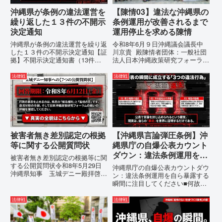
沖縄県が条例の違法運営を
【陳情03】違法な沖縄県の
繰り返した１３件の不開示
条例運用が改善されるまで
決定通知
運用停止を求める陳情
沖縄県が条例の違法運営を繰り返
令和8年6月９日沖縄議会議長中
した１３件の不開示決定通知【証
川京貴 殿陳情者団体：一般社団
拠】不開示決定通知書（13件）
法人日本沖縄政策研究フォーラム
の分析：行政側の違法性の自白私
代表者名：理事長 仲村覚住
が請求した「差別認定の根拠」に
所：沖縄県那覇市電 話：080-違
法律戦
法律戦
対し、県は全て非開示・存否応答
法な沖縄県の条例運用が改善され
拒否を突きつけました。これは、
るまで運用停止を求める陳情陳情
彼らが行政手続きの正当性を失
の趣旨沖縄県は、「沖縄県...
っ...
被害者無き差別認定の根拠
【沖縄県言論弾圧条例】沖
等に関する公開質問状
縄県庁の自爆公表カウント
ダウン：違法条例運用を自
被害者無き差別認定の根拠等に関
ら暴露する瞬間に注目して
する公開質問状令和8年5月29日
沖縄県庁の自爆公表カウントダウ
沖縄県知事 玉城デニー殿拝啓貴
ください
ン：違法条例運用を自ら暴露する
職におかれましては、時下ますま
瞬間に注目してください■何故、
すご清祥のこととお慶び申し上げ
沖縄県が仲村覚に差別主義者レッ
ます。私は、適正な意見陳述（弁
テルを貼りたい本当の理由「なぜ
法律戦
法律戦
明）を行うにあたり、沖縄県行政
沖縄県庁は、法を無視してまで私
手続条例第28条で定められた...
を封じ込めようとするのか。」そ