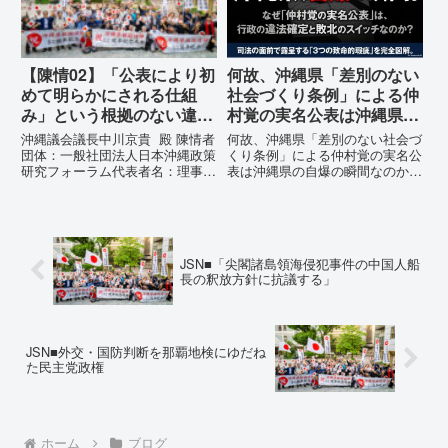
の理由は明確です。県政が統治
の...
【陳情02】「公表により初
何故、沖縄県「差別のない
めて明らかにされる仕組
社会づくり条例」による仲
み」という根拠のない違法
村覚の実名公表は沖縄県の
運用の指摘と条例運用の停
自爆の瞬間なのか？その3
沖縄議会議長中川京貴 殿 陳情者
何故、沖縄県「差別のない社会づ
止を求める陳情書
つの理由。
団体：一般社団法人日本沖縄政策
くり条例」による仲村覚の実名公
研究フォーラム代表者名：理事
表は沖縄県の自爆の瞬間なのか？
長 仲村覚住 所：沖縄県那覇
その3つの理由。現在、沖縄県が
市電 話：080- 「公表により初
強行しようとしている「仲村覚の
めて明らかにされる仕組み」とい
実名公表」。行政側はこの行為
う根拠のない違法運用の指摘と条
を、特定の個人を社会的制裁に追
例運用の停止を求める陳情...
い込むための「仕上げ」だと考え
JSN■「尖閣諸島領海侵犯事件の中国人船
て...
長の釈放方針に抗議する」
JSN■外交・国防判断を那覇地検にゆだね
た民主党政権
ホーム
ブログ