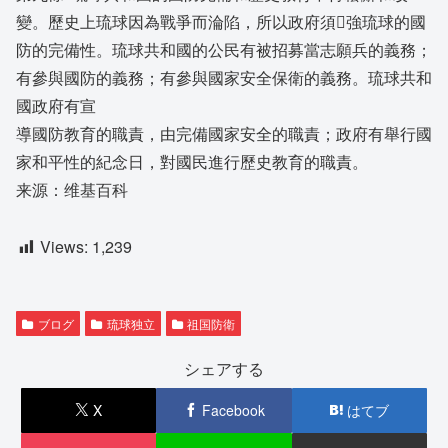
變。歷史上琉球因為戰爭而淪陷，所以政府須強琉球的國
防的完備性。琉球共和國的公民有被招募當志願兵的義務；
有參與國防的義務；有參與國家安全保衛的義務。琉球共和
國政府有宣
導國防教育的職責，由完備國家安全的職責；政府有舉行國
家和平性的紀念日，對國民進行歷史教育的職責。
来源：维基百科
Views:
1,239
ブログ
琉球独立
祖国防衛
シェアする
X
Facebook
はてブ