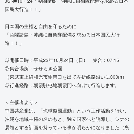
JSN■10・24「尖閣諸島・沖縄に自衛隊配備を求める日本
国民大行進！！」
日本国の主権と自由を守るために
「尖閣諸島・沖縄に自衛隊配備を求める日本国民大行
進！！」
◎開催日時：平成22年10月24日（日） 集合：07:15
◎集合場所：せせらぎ公園
（東武東上線和光市駅南口を出て左折線路沿いに300m）
◎行進経路：朝霞駐屯地朝霞門へ向けて行進します。
＜主催者より＞
中国共産党は、「琉球復國運動」という工作活動を行い、
沖縄を地域主権の名のもと、独立国家へと誘導し、シナの
属領とする計画を持っている事が明らかになりました（裏