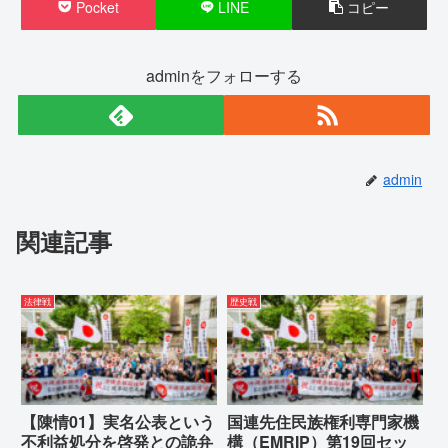
Pocket
LINE
コピー
adminをフォローする
admin
関連記事
法律戦
歴史戦
【陳情01】実名公表という
国連先住民族権利専門家機
不利益処分を啓発との詭弁
構（EMRIP）第19回セッ