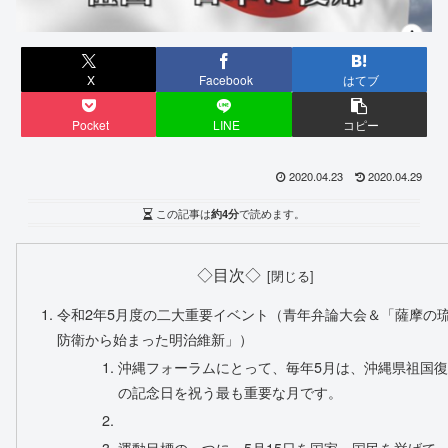
X
Facebook
はてブ
Pocket
LINE
コピー
2020.04.23
2020.04.29
この記事は
約4分
で読めます。
◇目次◇
令和2年5月度の二大重要イベント（青年弁論大会＆「薩摩の
防衛から始まった明治維新」）
沖縄フォーラムにとって、毎年5月は、沖縄県祖国復
の記念日を祝う最も重要な月です。
運動目標の一つに、5月15日を国家、国民を挙げて