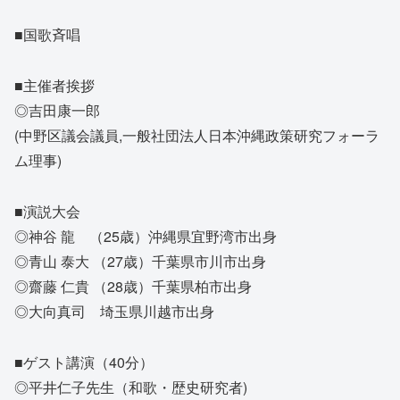
■国歌斉唱
■主催者挨拶
◎吉田康一郎
(中野区議会議員,一般社団法人日本沖縄政策研究フォーラ
ム理事)
■演説大会
◎神谷 龍 （25歳）沖縄県宜野湾市出身
◎青山 泰大 （27歳）千葉県市川市出身
◎齋藤 仁貴 （28歳）千葉県柏市出身
◎大向真司 埼玉県川越市出身
■ゲスト講演（40分）
◎平井仁子先生（和歌・歴史研究者)