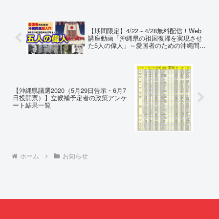
（EMRIP）の各会合において行
所：沖縄県那覇市電 話：
われた、沖縄・琉球の先住民族指
080- 実名公表という不利益処分
定、PFAS（有機フッ素化合物）
を啓発との詭弁による言論弾圧条
問題、米軍基地、伝統文化（...
例の即時運用停止を求める陳情
【期間限定】4/22～4/28無料配信！Web
1...
講座動画「沖縄県の祖国復帰を実現させ
た5人の偉人」～愛国者のための沖縄問題
超入門～
【沖縄県議選2020（5月29日告示・6月7
日投開票）】立候補予定者の政策アンケ
ート結果一覧
ホーム
お知らせ