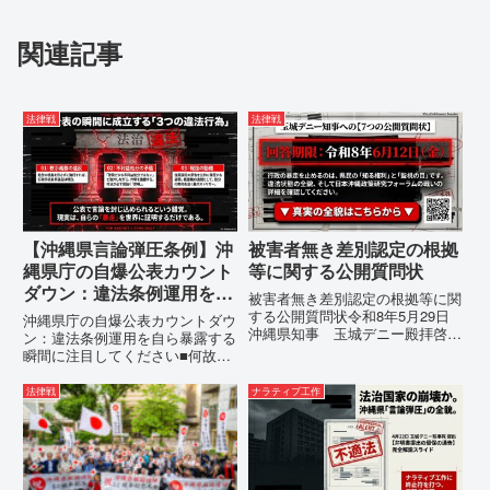
関連記事
法律戦
法律戦
【沖縄県言論弾圧条例】沖
被害者無き差別認定の根拠
縄県庁の自爆公表カウント
等に関する公開質問状
ダウン：違法条例運用を自
被害者無き差別認定の根拠等に関
ら暴露する瞬間に注目して
する公開質問状令和8年5月29日
沖縄県庁の自爆公表カウントダウ
沖縄県知事 玉城デニー殿拝啓貴
ください
ン：違法条例運用を自ら暴露する
職におかれましては、時下ますま
瞬間に注目してください■何故、
すご清祥のこととお慶び申し上げ
沖縄県が仲村覚に差別主義者レッ
ます。私は、適正な意見陳述（弁
テルを貼りたい本当の理由「なぜ
法律戦
ナラティブ工作
明）を行うにあたり、沖縄県行政
沖縄県庁は、法を無視してまで私
手続条例第28条で定められた...
を封じ込めようとするのか。」そ
の理由は明確です。県政が統治
の...