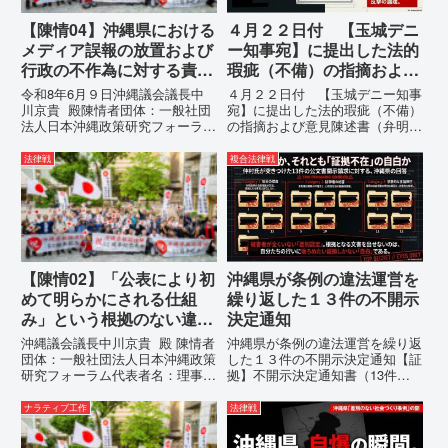
【陳情04】沖縄県における
４月２２日付 【玉城デニ
メディア誤報の放置および
ー知事宛】に提出した法的
行政の不作為に対する責任
瑕疵（不備）の指摘および
追及と再発防止策を求める
意見陳述書（弁明書）提出
令和8年6月９日沖縄議会議長中
４月２２日付 【玉城デニー知事
陳情
の留保の通告
川京貴 殿陳情者団体：一般社団
宛】に提出した法的瑕疵（不備）
法人日本沖縄政策研究フォーラム
の指摘および意見陳述書（弁明
代表者名：理事長 仲村覚住
書）提出の留保の通告４月２２日
所：沖縄県那覇市電 話：080-
に、玉城デニー宛に以下の違法状
法律戦
複合法律戦
【陳情03】沖縄県におけるメデ
態の指摘と意見陳述（弁明）留保
ィア誤報の放置および行政の不作
の通告を行いました。沖縄県は、
為に対する責任追及と再発防...
この時は、違法を認めて軌道修正
す...
【陳情02】「公表により初
沖縄県が条例の違法運営を
めて明らかにされる仕組
繰り返した１３件の不開示
み」という根拠のない違法
決定通知
運用の指摘と条例運用の停
沖縄議会議長中川京貴 殿 陳情者
沖縄県が条例の違法運営を繰り返
止を求める陳情書
団体：一般社団法人日本沖縄政策
した１３件の不開示決定通知【証
研究フォーラム代表者名：理事
拠】不開示決定通知書（13件）
長 仲村覚住 所：沖縄県那覇
の分析：行政側の違法性の自白私
市電 話：080- 「公表により初
が請求した「差別認定の根拠」に
ナラティブ工作
法律戦
めて明らかにされる仕組み」とい
対し、県は全て非開示・存否応答
う根拠のない違法運用の指摘と条
拒否を突きつけました。これは、