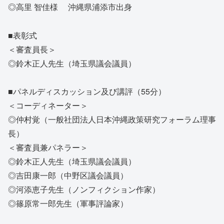
◎高里 智佳様 沖縄県浦添市出身
■表彰式
＜審査員長＞
◎鈴木正人先生（埼玉県議会議員）
■パネルディスカッション及び講評（55分）
＜コーディネーター＞
◎仲村覚（一般社団法人日本沖縄政策研究フォーラム理事
長）
＜審査員兼パネラー＞
◎鈴木正人先生（埼玉県議会議員）
◎吉田康一郎（中野区議会議員）
◎河添恵子先生（ノンフィクション作家）
◎篠原常一郎先生（軍事評論家）