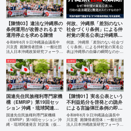
例運用の停止を求める陳情...
彼らが行政手続きの正当性を失
っ...
【陳情03】違法な沖縄県の
何故、沖縄県「差別のない
条例運用が改善されるまで
社会づくり条例」による仲
運用停止を求める陳情
村覚の実名公表は沖縄県の
自爆の瞬間なのか？その3
令和8年6月９日沖縄議会議長中
何故、沖縄県「差別のない社会づ
つの理由。
川京貴 殿陳情者団体：一般社団
くり条例」による仲村覚の実名公
法人日本沖縄政策研究フォーラム
表は沖縄県の自爆の瞬間なのか？
代表者名：理事長 仲村覚住
その3つの理由。現在、沖縄県が
所：沖縄県那覇市電 話：080-違
強行しようとしている「仲村覚の
歴史戦
法律戦
法な沖縄県の条例運用が改善され
実名公表」。行政側はこの行為
るまで運用停止を求める陳情陳情
を、特定の個人を社会的制裁に追
の趣旨沖縄県は、「沖縄県...
い込むための「仕上げ」だと考え
て...
国連先住民族権利専門家機
【陳情01】実名公表という
構（EMRIP）第19回セッ
不利益処分を啓発との詭弁
ション 沖縄・琉球関連発
による言論弾圧条例の即時
言 対訳集（仮訳）
運用停止を求める陳情
国連先住民族権利専門家機構
令和8年6月９日沖縄議会議長中
（EMRIP）第19回セッション 沖
川京貴 殿陳情者団体：一般社団
縄・琉球関連発言 対訳集（仮
法人日本沖縄政策研究フォーラム
訳）国連先住民族権利専門家機構
代表者名：理事長 仲村覚住