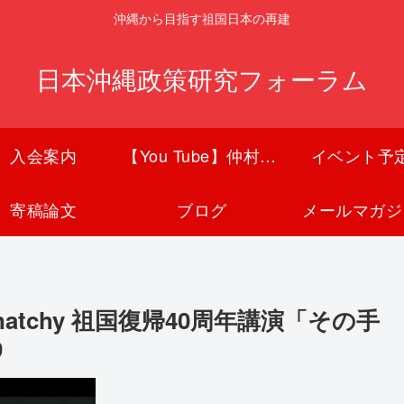
沖縄から目指す祖国日本の再建
日本沖縄政策研究フォーラム
入会案内
【You Tube】仲村覚チャンネル
イベント予
寄稿論文
ブログ
メールマガジ
tchy 祖国復帰40周年講演「その手
9