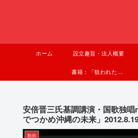
ホーム
設立趣旨・法人概要
書籍：「狙われた沖縄〜真実の沖縄史が日本を救う〜」
安倍晋三氏基調講演・国歌独唱na
でつかめ沖縄の未来」2012.8.1
動画