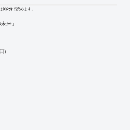
は
約2分
で読めます。
の未来」
日)