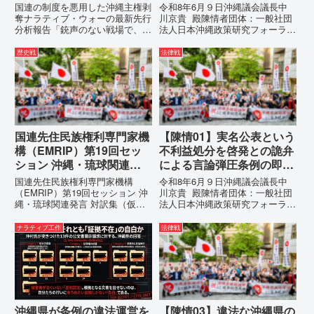
追及と再発防止策を求める
国連の制度を悪用した沖縄主権剥
令和8年6月９日沖縄議会議長中
陳情
奪ナラティブ・ウォーの最新先行
川京貴 殿陳情者団体：一般社団
分析報告「銃声のない戦場で、日
法人日本沖縄政策研究フォーラム
本の国土が『消滅』しようとして
代表者名：理事長 仲村覚住
いる。」現代の戦争は、ミサイル
所：沖縄県那覇市電 話：080-
歴史戦
法律戦
が飛来する以前に始まっていま
【陳情03】沖縄県におけるメデ
す。国連という国際的な舞台で、
ィア誤報の放置および行政の不作
巧妙な「言説（ナラティブ）」が
為に対する責任追及と再発防...
張...
国連先住民族権利専門家機
【陳情01】実名公表という
構（EMRIP）第19回セッ
不利益処分を啓発との詭弁
ション 沖縄・琉球関連発
による言論弾圧条例の即時
言 対訳集（仮訳）
運用停止を求める陳情
国連先住民族権利専門家機構
令和8年6月９日沖縄議会議長中
（EMRIP）第19回セッション 沖
川京貴 殿陳情者団体：一般社団
縄・琉球関連発言 対訳集（仮
法人日本沖縄政策研究フォーラム
訳）国連先住民族権利専門家機構
代表者名：理事長 仲村覚住
（EMRIP）の各会合において行
所：沖縄県那覇市電 話：
ナラティブ工作
法律戦
われた、沖縄・琉球の先住民族指
080- 実名公表という不利益処分
定、PFAS（有機フッ素化合物）
を啓発との詭弁による言論弾圧条
問題、米軍基地、伝統文化（...
例の即時運用停止を求める陳情
1...
沖縄県が条例の違法運営を
【陳情03】違法な沖縄県の