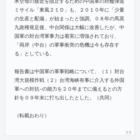
米空母の接近を阻止するための中国軍の対艦弾道
ミサイル「東風２１Ｄ」も、２０１０年に「少量
の生産と配備」が始まったと強調。０８年の馬英
九政権発足後、中台関係は大幅に改善したが、中
国軍の対台湾軍事力は着実に増強されており、
「両岸（中台）の軍事衝突の危機は今も存在す
る」としている。
報告書は中国軍の軍事戦略について、（１）対台
湾大規模作戦（２）台湾海峡有事に介入する外国
軍への対抗−の能力を２０年までに備えるとの方
針を０９年末に打ち出したとした。（共同）
（転載おわり）