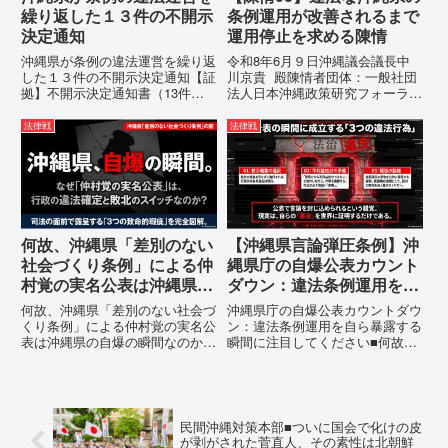
繰り返した１３件の不開示
条例運用が改善されるまで
決定通知
運用停止を求める陳情
沖縄県が条例の違法運営を繰り返
令和8年6月９日沖縄議会議長中
した１３件の不開示決定通知【証
川京貴 殿陳情者団体：一般社団
拠】不開示決定通知書（13件）
法人日本沖縄政策研究フォーラム
の分析：行政側の違法性の自白私
代表者名：理事長 仲村覚住
が請求した「差別認定の根拠」に
所：沖縄県那覇市電 話：080-違
法律戦
法律戦
対し、県は全て非開示・存否応答
法な沖縄県の条例運用が改善され
拒否を突きつけました。これは、
るまで運用停止を求める陳情陳情
彼らが行政手続きの正当性を失
の趣旨沖縄県は、「沖縄県...
っ...
何故、沖縄県「差別のない
【沖縄県言論弾圧条例】沖
社会づくり条例」による仲
縄県庁の自爆公表カウント
村覚の実名公表は沖縄県の
ダウン：違法条例運用を自
自爆の瞬間なのか？その3
ら暴露する瞬間に注目して
何故、沖縄県「差別のない社会づ
沖縄県庁の自爆公表カウントダウ
つの理由。
ください
くり条例」による仲村覚の実名公
ン：違法条例運用を自ら暴露する
表は沖縄県の自爆の瞬間なのか？
瞬間に注目してください■何故、
その3つの理由。現在、沖縄県が
沖縄県が仲村覚に差別主義者レッ
強行しようとしている「仲村覚の
テルを貼りたい本当の理由「なぜ
実名公表」。行政側はこの行為
沖縄県庁は、法を無視してまで私
を、特定の個人を社会的制裁に追
を封じ込めようとするのか。」そ
い込むための「仕上げ」だと考え
の理由は明確です。県政が統治
民間沖縄対策本部■ついに国会で化けの皮
て...
の...
が剥がされた菅直人、その素性は北朝鮮