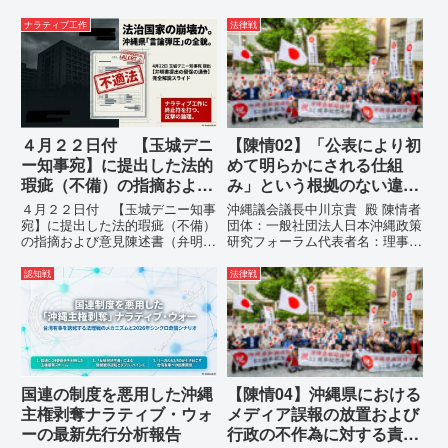
ナラティブ工作
法律戦
４月２２日付 【玉城デニ
【陳情02】「公表により初
ー知事宛】に提出した法的
めて明らかにされる仕組
瑕疵（不備）の指摘および
み」という根拠のない違法
意見陳述書（弁明書）提出
運用の指摘と条例運用の停
４月２２日付 【玉城デニー知事
沖縄議会議長中川京貴 殿 陳情者
の留保の通告
止を求める陳情書
宛】に提出した法的瑕疵（不備）
団体：一般社団法人日本沖縄政策
の指摘および意見陳述書（弁明
研究フォーラム代表者名：理事
書）提出の留保の通告４月２２日
長 仲村覚住 所：沖縄県那覇
に、玉城デニー宛に以下の違法状
市電 話：080- 「公表により初
認知戦
法律戦
態の指摘と意見陳述（弁明）留保
めて明らかにされる仕組み」とい
の通告を行いました。沖縄県は、
う根拠のない違法運用の指摘と条
この時は、違法を認めて軌道修正
例運用の停止を求める陳情...
す...
国連の制度を悪用した沖縄
【陳情04】沖縄県における
主権剥奪ナラティブ・ウォ
メディア誤報の放置および
ーの最新先行分析報告
行政の不作為に対する責任