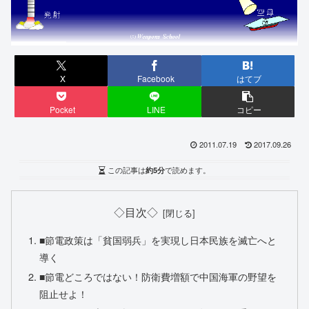
X
Facebook
はてブ
Pocket
LINE
コピー
2011.07.19
2017.09.26
この記事は
約5分
で読めます。
◇目次◇
■節電政策は「貧国弱兵」を実現し日本民族を滅亡へと
導く
■節電どころではない！防衛費増額で中国海軍の野望を
阻止せよ！