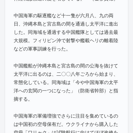
中国海軍の駆逐艦など十一隻が六月八、九の両
日、沖縄本島と宮古島の間を通過し太平洋に進出
した。同海域を通過する中国艦隊としては過去最
大規模。フィリピン沖で射撃や艦載ヘリの離着陸
などの軍事訓練を行った。
中国艦船が沖縄本島と宮古島の間の公海を抜けて
太平洋に出るのは、二〇〇八年ごろから始まり、
常態化している。同海域は「今や中国海軍の太平
洋への玄関の一つになった」（防衛省幹部）と指
摘する。
中国海軍の軍備増強でさらに注目を集めているの
は中国初の空母保有だ。ウクライナから購入した
空母「ワリャク」は試験航行に向けてほぼ改修を