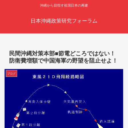
沖縄から目指す祖国日本の再建
日本沖縄政策研究フォーラム
民間沖縄対策本部■節電どころではない！
防衛費増額で中国海軍の野望を阻止せよ！
ブログ