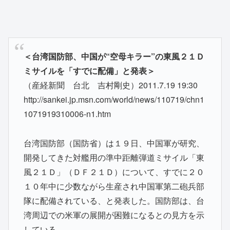
＜台湾国防部、中国が“空母キラー”の東風２１Ｄ
ミサイルを「すでに配備」と発表＞
（産経新聞 台北 吉村剛史）2011.7.19 19:30
http://sankei.jp.msn.com/world/news/110719/chn1
1071919310006-n1.htm
台湾国防部（国防省）は１９日、中国軍が研究、
開発してきた対艦用の準中距離弾道ミサイル「東
風２１Ｄ」（ＤＦ２１Ｄ）について、すでに２０
１０年中に少数ながら生産され中国軍第二砲兵部
隊に配備されている、と発表した。国防部は、台
湾周辺での米軍の展開が困難になるとの見方を示
している。