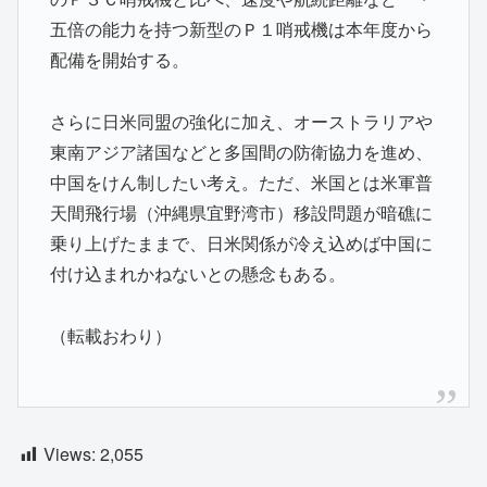
五倍の能力を持つ新型のＰ１哨戒機は本年度から
配備を開始する。
さらに日米同盟の強化に加え、オーストラリアや
東南アジア諸国などと多国間の防衛協力を進め、
中国をけん制したい考え。ただ、米国とは米軍普
天間飛行場（沖縄県宜野湾市）移設問題が暗礁に
乗り上げたままで、日米関係が冷え込めば中国に
付け込まれかねないとの懸念もある。
（転載おわり）
Views:
2,055