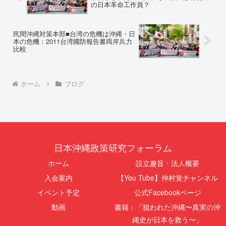
の日本革命工作員？
民間沖縄対策本部■台湾の危機は沖縄・日
本の危機：2011台湾國防報告書両岸兵力
比較
ホーム
ブログ
日本沖縄政策研究フォーラム
ホーム
設立趣旨・法人概要
入会案内
【You Tube】仲村覚チャンネル
イベント予定
公式Facebookページ
動画
書籍：「狙われた沖縄〜真実の沖
縄史が日本を救う〜」