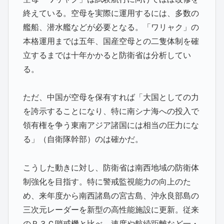
終えている。空母を実際に運用するには、多数の
艦船、潜水艦などが必要となる。「ワリャク」の
本格運用までは五年、国産空母との二隻体制を確
立するまでは十年かかると防衛省は分析してい
る。
ただ、中国が空母を保有すれば「大国としての力
を誇示することになり、特に南シナ海への投入で
領有権を争う東南アジア諸国には相当の圧力にな
る」（自衛隊幹部）のは確かだ。
こうした動きに対し、防衛省は南西地域の防衛体
制強化を目指す。特に警戒監視能力の向上のた
め、来年度から南西諸島の宮古島、沖永良部島の
三次元レーダーを新型の高性能施設に更新。従来
のＰ３Ｃ哨戒機と比べ、速度や航続距離など一・