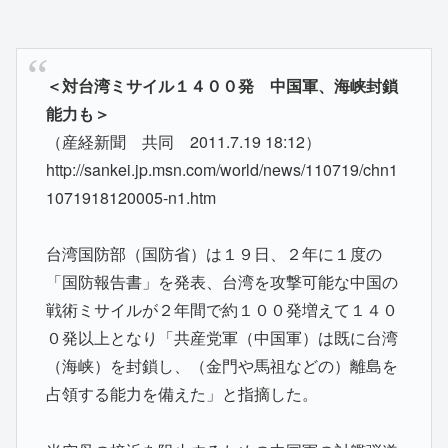
＜対台湾ミサイル１４００発 中国軍、海峡封鎖
能力も＞
（産経新聞 共同 2011.7.19 18:12）
http://sankei.jp.msn.com/world/news/110719/chn1
1071918120005-n1.htm
台湾国防部（国防省）は１９日、２年に１度の
「国防報告書」を発表、台湾を攻撃可能な中国の
戦術ミサイルが２年間で約１００発増えて１４０
０発以上となり「共産党軍（中国軍）は既に台湾
（海峡）を封鎖し、（金門や馬祖などの）離島を
占領する能力を備えた」と指摘した。