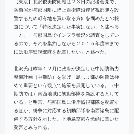
【東京】北沢俊美防衛相は２３日の記者会見で、
防衛省が与那国町に陸上自衛隊沿岸監視部隊を設
置するため町有地を買い取る方針を固めたとの報
道について「特段決定した事実はない」と述べる
一方、「与那国島でインフラ状況の調査をしてい
るので、それを集約しながら２０１５年度末まで
には沿岸監視部隊を配置したい」と述べた。
北沢氏は昨年１２月に政府が決定した中期防衛力
整備計画（中期防）を挙げ「島しょ部の防衛は極
めて重要という観点で施策を展開している。（中
期防では）南西地域に初動部隊を新設するとして
いる」と明言。与那国島に沿岸監視部隊を配置す
るほか、紛争に対応する初動部隊を南西諸島に配
備する方針を示した。下地島空港を念頭に置いた
発言とみられる。