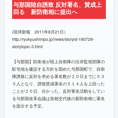
与那国陸自誘致 反対署名、賛成上
回る 新防衛相に提出へ
(琉球新報 2011年8月21日）
http://ryukyushimpo.jp/news/storyid-180729-
storytopic-3.html
【与那国】防衛省が陸上自衛隊の沿岸監視部隊の
駐屯地を建設する方針を固めた与那国町で、自衛
隊誘致に反対を求める署名数が２０日までに５３
５人となり、誘致賛成署名の５１４人を上回った
ことが２０日、分かった。反対署名活動をしてい
る与那国改革会議は首相交代後の新防衛相に署名
を提出する予定。