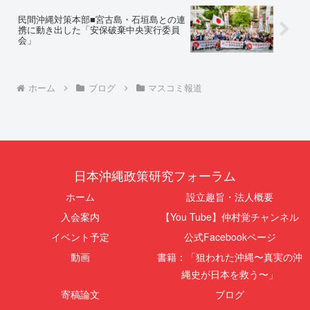
民間沖縄対策本部■宮古島・石垣島との連
携に動き出した「安保破棄中央実行委員
会」
ホーム
ブログ
マスコミ報道
日本沖縄政策研究フォーラム
ホーム
設立趣旨・法人概要
入会案内
【You Tube】仲村覚チャンネル
イベント予定
公式Facebookページ
動画
書籍：「狙われた沖縄〜真実の沖
縄史が日本を救う〜」
寄稿論文
ブログ