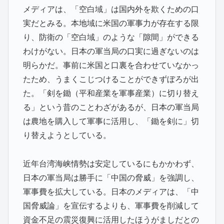
メディアは、「空白域」は国内外を欺くための口
実だとみる。本地域に米国の軍事力が存在する限
り、防衛の「空白域」のような「隙間」ができる
わけがない。日本の軍当局の口実に過ぎないのは
明らかだ。事前に米国と口裏を合わせていなかっ
たため、うまくこじつけることができずぼろが出
た。「剣を鋤（平和産業を軍事産業）に切り替え
る」という昔のことわざがあるが、日本の軍当局
は農地を購入して軍事に活用し、「鋤を剣に」切
り替えようとしている。
近年台湾海峡情勢は安定しているにもかかわず、
日本の軍当局は勝手に「中国の脅威」を強調し、
軍事費を拡大している。日本のメディアは、「中
国脅威論」を宣伝するよりも、軍事費を削減して
資金不足の震災復興に活用したほうがましだとの