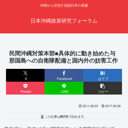
沖縄から目指す祖国日本の再建
日本沖縄政策研究フォーラム
民間沖縄対策本部■具体的に動き始めた与
那国島への自衛隊配備と国内外の妨害工作
X
Facebook
はてブ
Pocket
LINE
コピー
2011.08.23
2017.09.26
この記事は
約7分
で読めます。