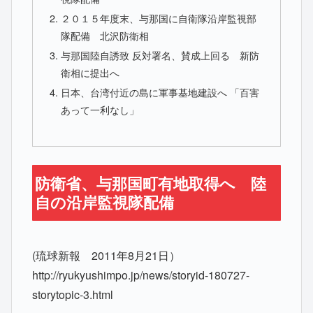
２０１５年度末、与那国に自衛隊沿岸監視部
隊配備 北沢防衛相
与那国陸自誘致 反対署名、賛成上回る 新防
衛相に提出へ
日本、台湾付近の島に軍事基地建設へ 「百害
あって一利なし」
防衛省、与那国町有地取得へ 陸
自の沿岸監視隊配備
(琉球新報 2011年8月21日）
http://ryukyushimpo.jp/news/storyid-180727-
storytopic-3.html