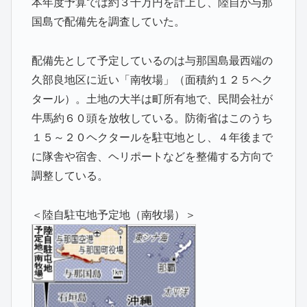
本年度予算では約３千万円を計上し、陸自が与那
国島で配備先を調査していた。
配備先として予定しているのは与那国島最西端の
久部良地区に近い「南牧場」（面積約１２５ヘク
タール）。土地の大半は町所有地で、民間会社が
牛馬約６０頭を放牧している。防衛省はこのうち
１５～２０ヘクタールを駐屯地とし、４年後まで
に隊舎や宿舎、ヘリポートなどを整備する方向で
調整している。
＜陸自駐屯地予定地（南牧場）＞