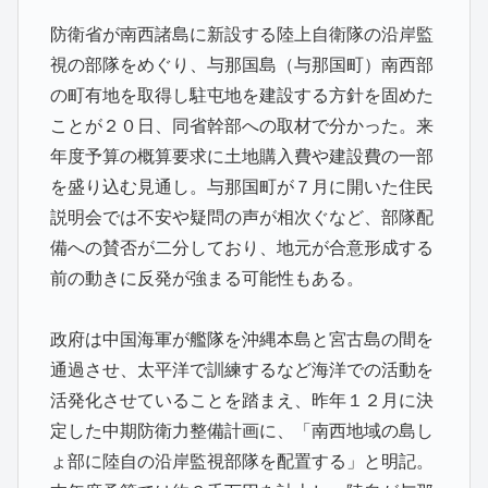
防衛省が南西諸島に新設する陸上自衛隊の沿岸監
視の部隊をめぐり、与那国島（与那国町）南西部
の町有地を取得し駐屯地を建設する方針を固めた
ことが２０日、同省幹部への取材で分かった。来
年度予算の概算要求に土地購入費や建設費の一部
を盛り込む見通し。与那国町が７月に開いた住民
説明会では不安や疑問の声が相次ぐなど、部隊配
備への賛否が二分しており、地元が合意形成する
前の動きに反発が強まる可能性もある。
政府は中国海軍が艦隊を沖縄本島と宮古島の間を
通過させ、太平洋で訓練するなど海洋での活動を
活発化させていることを踏まえ、昨年１２月に決
定した中期防衛力整備計画に、「南西地域の島し
ょ部に陸自の沿岸監視部隊を配置する」と明記。