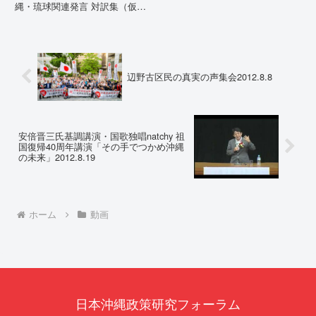
縄・琉球関連発言 対訳集（仮
訳）国連先住民族権利専門家機構
（EMRIP）の各会合において行
われた、沖縄・琉球の先住民族指
定、PFAS（有機フッ素化合物）
問題、米軍基地、伝統文化（...
辺野古区民の真実の声集会2012.8.8
安倍晋三氏基調講演・国歌独唱natchy 祖
国復帰40周年講演「その手でつかめ沖縄
の未来」2012.8.19
ホーム
動画
日本沖縄政策研究フォーラム