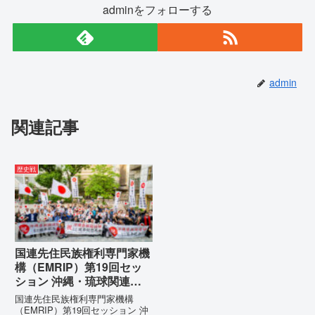
adminをフォローする
admin
関連記事
歴史戦
国連先住民族権利専門家機
構（EMRIP）第19回セッ
ション 沖縄・琉球関連発
言 対訳集（仮訳）
国連先住民族権利専門家機構
（EMRIP）第19回セッション 沖