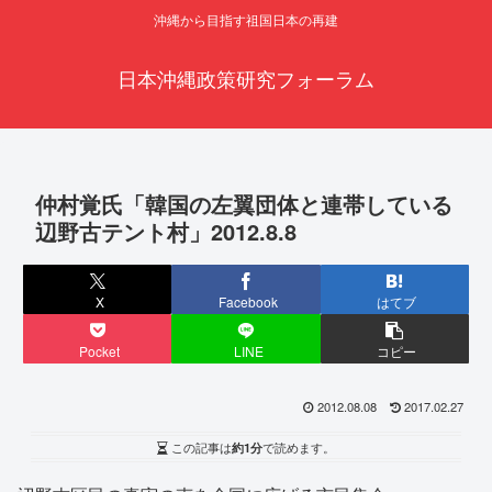
沖縄から目指す祖国日本の再建
日本沖縄政策研究フォーラム
仲村覚氏「韓国の左翼団体と連帯している
辺野古テント村」2012.8.8
X
Facebook
はてブ
Pocket
LINE
コピー
2012.08.08
2017.02.27
この記事は
約1分
で読めます。