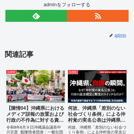
adminをフォローする
admin
関連記事
法律戦
法律戦
【陳情04】沖縄県における
何故、沖縄県「差別のない
メディア誤報の放置および
社会づくり条例」による仲
行政の不作為に対する責任
村覚の実名公表は沖縄県の
追及と再発防止策を求める
自爆の瞬間なのか？その3
令和8年6月９日沖縄議会議長中
何故、沖縄県「差別のない社会づ
陳情
つの理由。
川京貴 殿陳情者団体：一般社団
くり条例」による仲村覚の実名公