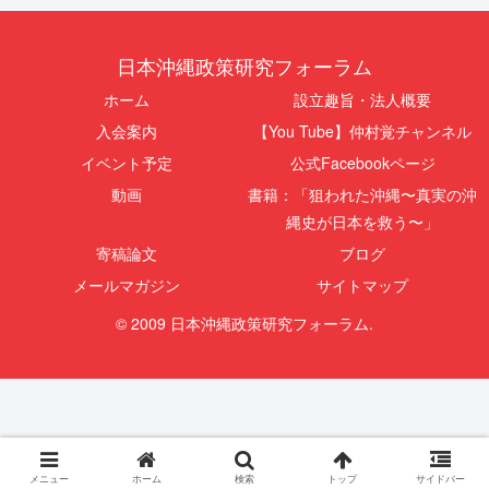
日本沖縄政策研究フォーラム
ホーム
設立趣旨・法人概要
入会案内
【You Tube】仲村覚チャンネル
イベント予定
公式Facebookページ
動画
書籍：「狙われた沖縄〜真実の沖
縄史が日本を救う〜」
寄稿論文
ブログ
メールマガジン
サイトマップ
© 2009 日本沖縄政策研究フォーラム.
メニュー
ホーム
検索
トップ
サイドバー