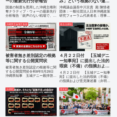
ーの最新先行分析報告
み」という根拠のない違法
運用の指摘と条例運用の停
国連の制度を悪用した沖縄主権剥
沖縄議会議長中川京貴 殿 陳情者
止を求める陳情書
奪ナラティブ・ウォーの最新先行
団体：一般社団法人日本沖縄政策
分析報告「銃声のない戦場で、日
研究フォーラム代表者名：理事
本の国土が『消滅』しようとして
長 仲村覚住 所：沖縄県那覇
いる。」現代の戦争は、ミサイル
市電 話：080- 「公表により初
沖縄県言論弾圧条例
複合法律戦
が飛来する以前に始まっていま
めて明らかにされる仕組み」とい
す。国連という国際的な舞台で、
う根拠のない違法運用の指摘と条
巧妙な「言説（ナラティブ）」が
例運用の停止を求める陳情...
張...
被害者無き差別認定の根拠
４月２２日付 【玉城デニ
等に関する公開質問状
ー知事宛】に提出した法的
瑕疵（不備）の指摘および
被害者無き差別認定の根拠等に関
意見陳述書（弁明書）提出
する公開質問状令和8年5月29日
４月２２日付 【玉城デニー知事
沖縄県知事 玉城デニー殿拝啓貴
の留保の通告
宛】に提出した法的瑕疵（不備）
職におかれましては、時下ますま
の指摘および意見陳述書（弁明
すご清祥のこととお慶び申し上げ
書）提出の留保の通告４月２２日
ます。私は、適正な意見陳述（弁
に、玉城デニー宛に以下の違法状
法律戦
歴史戦
明）を行うにあたり、沖縄県行政
態の指摘と意見陳述（弁明）留保
手続条例第28条で定められた...
の通告を行いました。沖縄県は、
この時は、違法を認めて軌道修正
す...