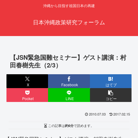
沖縄から目指す祖国日本の再建
日本沖縄政策研究フォーラム
【JSN緊急国難セミナー】ゲスト講演：村
田春樹先生（2/3）
X
Facebook
はてブ
Pocket
LINE
コピー
2010.07.03
2017.02.15
この記事は
約6分
で読めます。