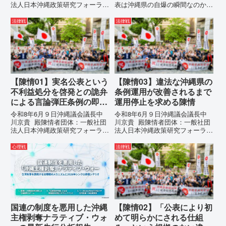
法人日本沖縄政策研究フォーラム
表は沖縄県の自爆の瞬間なのか？
代表者名：理事長 仲村覚住
その3つの理由。現在、沖縄県が
所：沖縄県那覇市電 話：080-
強行しようとしている「仲村覚の
法律戦
法律戦
【陳情03】沖縄県におけるメデ
実名公表」。行政側はこの行為
ィア誤報の放置および行政の不作
を、特定の個人を社会的制裁に追
為に対する責任追及と再発防...
い込むための「仕上げ」だと考え
て...
【陳情01】実名公表という
【陳情03】違法な沖縄県の
不利益処分を啓発との詭弁
条例運用が改善されるまで
による言論弾圧条例の即時
運用停止を求める陳情
運用停止を求める陳情
令和8年6月９日沖縄議会議長中
令和8年6月９日沖縄議会議長中
川京貴 殿陳情者団体：一般社団
川京貴 殿陳情者団体：一般社団
法人日本沖縄政策研究フォーラム
法人日本沖縄政策研究フォーラム
代表者名：理事長 仲村覚住
代表者名：理事長 仲村覚住
所：沖縄県那覇市電 話：
所：沖縄県那覇市電 話：080-違
心理戦
法律戦
080- 実名公表という不利益処分
法な沖縄県の条例運用が改善され
を啓発との詭弁による言論弾圧条
るまで運用停止を求める陳情陳情
例の即時運用停止を求める陳情
の趣旨沖縄県は、「沖縄県...
1...
国連の制度を悪用した沖縄
【陳情02】「公表により初
主権剥奪ナラティブ・ウォ
めて明らかにされる仕組