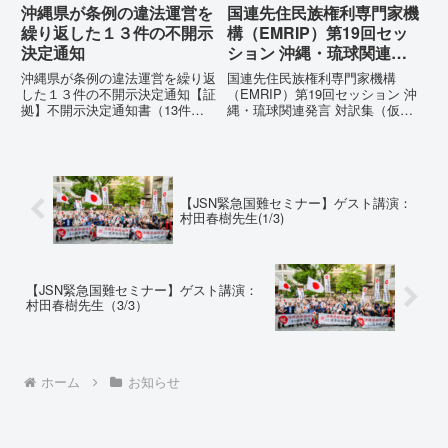
沖縄県が条例の違法運営を
国連先住民族権利専門家機
繰り返した１３件の不開示
構（EMRIP）第19回セッ
決定通知
ション 沖縄・琉球関連発
言 対訳集（仮訳）
沖縄県が条例の違法運営を繰り返
国連先住民族権利専門家機構
した１３件の不開示決定通知【証
（EMRIP）第19回セッション 沖
拠】不開示決定通知書（13件）
縄・琉球関連発言 対訳集（仮
の分析：行政側の違法性の自白私
訳）国連先住民族権利専門家機構
が請求した「差別認定の根拠」に
（EMRIP）の各会合において行
対し、県は全て非開示・存否応答
われた、沖縄・琉球の先住民族指
拒否を突きつけました。これは、
定、PFAS（有機フッ素化合物）
彼らが行政手続きの正当性を失
問題、米軍基地、伝統文化（...
【JSN緊急国難セミナー】ゲスト講演：
っ...
村田春樹先生(1/3)
【JSN緊急国難セミナー】ゲスト講演：
村田春樹先生（3/3）
ホーム
お知らせ