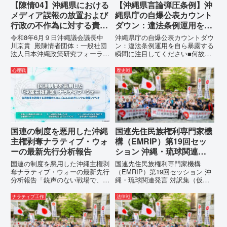
【陳情04】沖縄県における
【沖縄県言論弾圧条例】沖
メディア誤報の放置および
縄県庁の自爆公表カウント
行政の不作為に対する責任
ダウン：違法条例運用を自
追及と再発防止策を求める
ら暴露する瞬間に注目して
令和8年6月９日沖縄議会議長中
沖縄県庁の自爆公表カウントダウ
陳情
ください
川京貴 殿陳情者団体：一般社団
ン：違法条例運用を自ら暴露する
法人日本沖縄政策研究フォーラム
瞬間に注目してください■何故、
代表者名：理事長 仲村覚住
沖縄県が仲村覚に差別主義者レッ
所：沖縄県那覇市電 話：080-
テルを貼りたい本当の理由「なぜ
心理戦
歴史戦
【陳情03】沖縄県におけるメデ
沖縄県庁は、法を無視してまで私
ィア誤報の放置および行政の不作
を封じ込めようとするのか。」そ
為に対する責任追及と再発防...
の理由は明確です。県政が統治
の...
国連の制度を悪用した沖縄
国連先住民族権利専門家機
主権剥奪ナラティブ・ウォ
構（EMRIP）第19回セッ
ーの最新先行分析報告
ション 沖縄・琉球関連発
言 対訳集（仮訳）
国連の制度を悪用した沖縄主権剥
国連先住民族権利専門家機構
奪ナラティブ・ウォーの最新先行
（EMRIP）第19回セッション 沖
分析報告「銃声のない戦場で、日
縄・琉球関連発言 対訳集（仮
本の国土が『消滅』しようとして
訳）国連先住民族権利専門家機構
いる。」現代の戦争は、ミサイル
（EMRIP）の各会合において行
ナラティブ工作
法律戦
が飛来する以前に始まっていま
われた、沖縄・琉球の先住民族指
す。国連という国際的な舞台で、
定、PFAS（有機フッ素化合物）
巧妙な「言説（ナラティブ）」が
問題、米軍基地、伝統文化（...