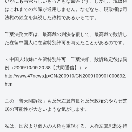
いかにも与党らしいもっともな回答です。しかし、現政権
はこれまでの常識が通用しません。なぜなら、現政権は司
法権の独立を無視した政権であるからです。
千葉法務大臣は、最高裁の判決を覆して、最高裁で敗訴し
た在留中国人に在留特別許可を与えたことがあるのです。
＜中国人姉妹に在留特別許可 千葉法相、敗訴確定後は異
例（2009/10/09 20:38【共同通信】）＞
http://www.47news.jp/CN/200910/CN2009100901000892.
html
この「普天間訴訟」も反米左翼市長と反米政権のやらせ芝
居の可能性が大きいような気がします。
私は、国家より個人の人権を重視する、人権左翼思想を持