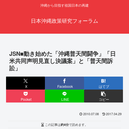
沖縄から目指す祖国日本の再建
日本沖縄政策研究フォーラム
JSN■動き始めた「沖縄普天間闘争」「日
米共同声明見直し決議案」と「普天間訴
訟」
X
Facebook
はてブ
Pocket
LINE
コピー
2010.07.08
2017.04.29
この記事は
約4分
で読めます。