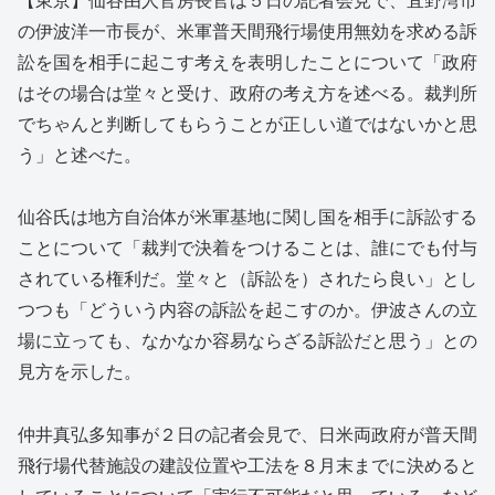
の伊波洋一市長が、米軍普天間飛行場使用無効を求める訴
訟を国を相手に起こす考えを表明したことについて「政府
はその場合は堂々と受け、政府の考え方を述べる。裁判所
でちゃんと判断してもらうことが正しい道ではないかと思
う」と述べた。
仙谷氏は地方自治体が米軍基地に関し国を相手に訴訟する
ことについて「裁判で決着をつけることは、誰にでも付与
されている権利だ。堂々と（訴訟を）されたら良い」とし
つつも「どういう内容の訴訟を起こすのか。伊波さんの立
場に立っても、なかなか容易ならざる訴訟だと思う」との
見方を示した。
仲井真弘多知事が２日の記者会見で、日米両政府が普天間
飛行場代替施設の建設位置や工法を８月末までに決めると