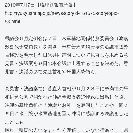
2010年7月7日【琉球新報電子版】
http://ryukyushimpo.jp/news/storyid-164673-storytopic-
53.html
県議会６月定例会は７日、米軍基地関係特別委員会（渡嘉
敷喜代子委員長）を開き、米軍普天間飛行場の名護市辺野
古移設を明示した日米共同声明について見直しを求める意
見書・決議案を９日の本会議に上程することを決めた。意
見書・決議のあて先は首相や米国大統領ら。
意見書・決議案では菅直人首相が６月２３日に糸満市の平
和祈念公園で開かれた沖縄全戦没者追悼式に出席した際、
沖縄の基地負担に「陳謝とお礼」を表明したことや、同２
９日に米上院が米軍基地を置く沖縄に感謝する決議をした
ことにも
触れ「県民の思いをまったく理解していない行為として県