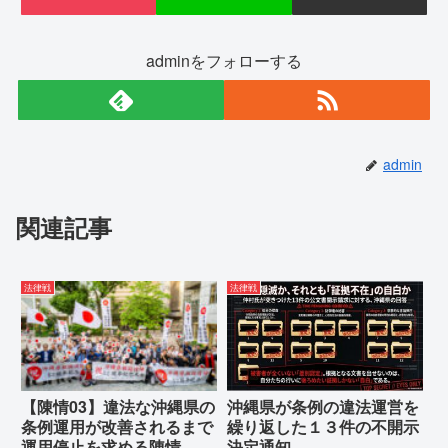
adminをフォローする
admin
関連記事
法律戦
法律戦
【陳情03】違法な沖縄県の
沖縄県が条例の違法運営を
条例運用が改善されるまで
繰り返した１３件の不開示
運用停止を求める陳情
決定通知