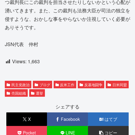
つ裁判長にこの裁判を担当させたりしないかという心配が
湧いてきます。また、この裁判も法務大臣が司法の独立を
侵すような、おかしな事をやらないか注視していく必要が
ありそうです。
JSN代表 仲村
Views:
1,663
民主党政治
ブログ
反米工作
反基地闘争
日米同盟
売国組織
選挙
シェアする
X
Facebook
はてブ
Pocket
LINE
コピー