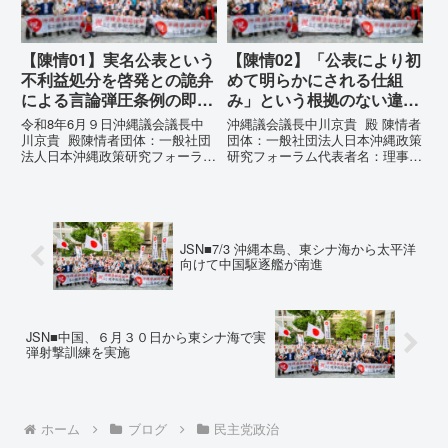
張...
【陳情01】実名公表という
【陳情02】「公表により初
不利益処分を啓発との詭弁
めて明らかにされる仕組
による言論弾圧条例の即時
み」という根拠のない違法
運用停止を求める陳情
運用の指摘と条例運用の停
令和8年6月９日沖縄議会議長中
沖縄議会議長中川京貴 殿 陳情者
止を求める陳情書
川京貴 殿陳情者団体：一般社団
団体：一般社団法人日本沖縄政策
法人日本沖縄政策研究フォーラム
研究フォーラム代表者名：理事
代表者名：理事長 仲村覚住
長 仲村覚住 所：沖縄県那覇
所：沖縄県那覇市電 話：
市電 話：080- 「公表により初
080- 実名公表という不利益処分
めて明らかにされる仕組み」とい
を啓発との詭弁による言論弾圧条
う根拠のない違法運用の指摘と条
例の即時運用停止を求める陳情
例運用の停止を求める陳情...
JSN■7/3 沖縄本島、東シナ海から太平洋
1...
向けて中国駆逐艦が南進
JSN■中国、６月３０日から東シナ海で実
弾射撃訓練を実施
ホーム
ブログ
民主党政治