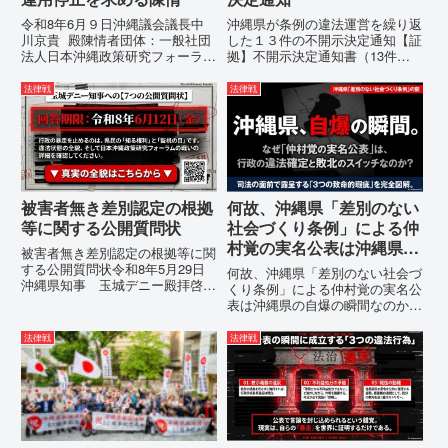
令和8年6月９日沖縄議会議長中
沖縄県が条例の違法運営を繰り返
川京貴 殿陳情者団体：一般社団
した１３件の不開示決定通知【証
法人日本沖縄政策研究フォーラム
拠】不開示決定通知書（13件）
代表者名：理事長 仲村覚住
の分析：行政側の違法性の自白私
所：沖縄県那覇市電 話：080-違
が請求した「差別認定の根拠」に
法律戦
法律戦
法な沖縄県の条例運用が改善され
対し、県は全て非開示・存否応答
るまで運用停止を求める陳情陳情
拒否を突きつけました。これは、
の趣旨沖縄県は、「沖縄県...
彼らが行政手続きの正当性を失
っ...
被害者無き差別認定の根拠
何故、沖縄県「差別のない
等に関する公開質問状
社会づくり条例」による仲
村覚の実名公表は沖縄県の
被害者無き差別認定の根拠等に関
自爆の瞬間なのか？その3
する公開質問状令和8年5月29日
何故、沖縄県「差別のない社会づ
沖縄県知事 玉城デニー殿拝啓貴
つの理由。
くり条例」による仲村覚の実名公
職におかれましては、時下ますま
表は沖縄県の自爆の瞬間なのか？
すご清祥のこととお慶び申し上げ
その3つの理由。現在、沖縄県が
ます。私は、適正な意見陳述（弁
強行しようとしている「仲村覚の
法律戦
法律戦
明）を行うにあたり、沖縄県行政
実名公表」。行政側はこの行為
手続条例第28条で定められた...
を、特定の個人を社会的制裁に追
い込むための「仕上げ」だと考え
て...