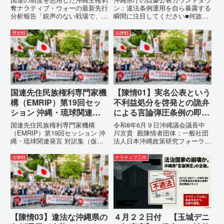
ください
奪ナラティブ・ウォーの最新先行
ン：違法条例運用を自ら暴露する
分析報告「銃声のない戦場で、日
瞬間に注目してください■何故、
本の国土が『消滅』しようとして
沖縄県が仲村覚に差別主義者レッ
いる。」現代の戦争は、ミサイル
テルを貼りたい本当の理由「なぜ
歴史戦
法律戦
が飛来する以前に始まっていま
沖縄県庁は、法を無視してまで私
す。国連という国際的な舞台で、
を封じ込めようとするのか。」そ
巧妙な「言説（ナラティブ）」が
の理由は明確です。県政が統治
張...
の...
国連先住民族権利専門家機
【陳情01】実名公表という
構（EMRIP）第19回セッ
不利益処分を啓発との詭弁
ション 沖縄・琉球関連発
による言論弾圧条例の即時
言 対訳集（仮訳）
運用停止を求める陳情
国連先住民族権利専門家機構
令和8年6月９日沖縄議会議長中
（EMRIP）第19回セッション 沖
川京貴 殿陳情者団体：一般社団
縄・琉球関連発言 対訳集（仮
法人日本沖縄政策研究フォーラム
訳）国連先住民族権利専門家機構
代表者名：理事長 仲村覚住
（EMRIP）の各会合において行
所：沖縄県那覇市電 話：
法律戦
ナラティブ工作
われた、沖縄・琉球の先住民族指
080- 実名公表という不利益処分
定、PFAS（有機フッ素化合物）
を啓発との詭弁による言論弾圧条
問題、米軍基地、伝統文化（...
例の即時運用停止を求める陳情
1...
【陳情03】違法な沖縄県の
４月２２日付 【玉城デニ