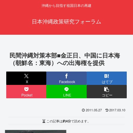
沖縄から目指す祖国日本の再建
日本沖縄政策研究フォーラム
民間沖縄対策本部■金正日、中国に日本海
（朝鮮名：東海）への出海権を提供
X
Facebook
はてブ
Pocket
LINE
コピー
2011.05.27
2017.03.10
この記事は
約4分
で読めます。