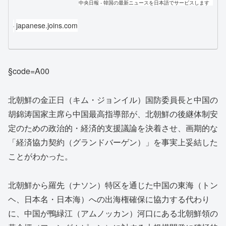
中央日報 - 韓国の最新ニュースを日本語でサービスします
japanese.joins.com
§code=A00
北朝鮮の金正日（キム・ジョンイル）国防委員長と中国の
胡錦涛国家主席ら中国最高指導部が、北朝鮮の後継体制安
定のための政治的・経済的支援議論を決着させ、画期的な
「経済協力契約（グランドバーゲン）」を事実上妥結した
ことがわかった。
北朝鮮から羅先（ナソン）特区を通じた中国の東海（トン
ヘ、日本名・日本海）への出海権確保に協力する代わり
に、中国が鴨緑江（アムノッカン）河口にある北朝鮮領の