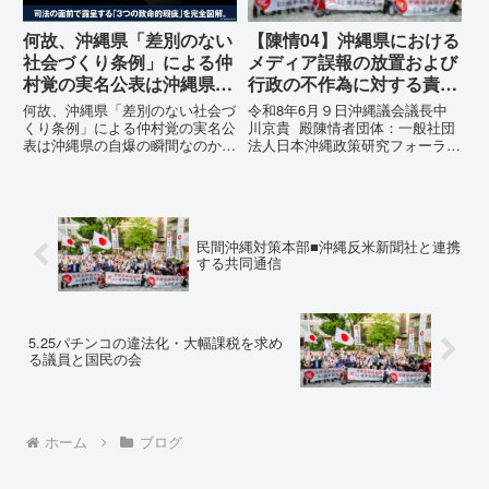
何故、沖縄県「差別のない
【陳情04】沖縄県における
社会づくり条例」による仲
メディア誤報の放置および
村覚の実名公表は沖縄県の
行政の不作為に対する責任
自爆の瞬間なのか？その3
追及と再発防止策を求める
何故、沖縄県「差別のない社会づ
令和8年6月９日沖縄議会議長中
つの理由。
陳情
くり条例」による仲村覚の実名公
川京貴 殿陳情者団体：一般社団
表は沖縄県の自爆の瞬間なのか？
法人日本沖縄政策研究フォーラム
その3つの理由。現在、沖縄県が
代表者名：理事長 仲村覚住
強行しようとしている「仲村覚の
所：沖縄県那覇市電 話：080-
実名公表」。行政側はこの行為
【陳情03】沖縄県におけるメデ
を、特定の個人を社会的制裁に追
ィア誤報の放置および行政の不作
い込むための「仕上げ」だと考え
為に対する責任追及と再発防...
民間沖縄対策本部■沖縄反米新聞社と連携
て...
する共同通信
5.25パチンコの違法化・大幅課税を求め
る議員と国民の会
ホーム
ブログ