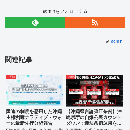
adminをフォローする
admin
関連記事
心理戦
法律戦
国連の制度を悪用した沖縄
【沖縄県言論弾圧条例】沖
主権剥奪ナラティブ・ウォ
縄県庁の自爆公表カウント
ーの最新先行分析報告
ダウン：違法条例運用を自
ら暴露する瞬間に注目して
国連の制度を悪用した沖縄主権剥
沖縄県庁の自爆公表カウントダウ