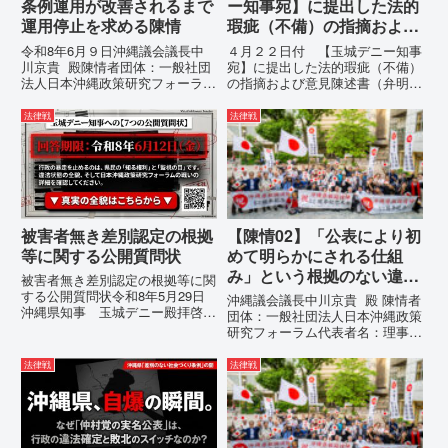
条例運用が改善されるまで
ー知事宛】に提出した法的
運用停止を求める陳情
瑕疵（不備）の指摘および
意見陳述書（弁明書）提出
令和8年6月９日沖縄議会議長中
４月２２日付 【玉城デニー知事
の留保の通告
川京貴 殿陳情者団体：一般社団
宛】に提出した法的瑕疵（不備）
法人日本沖縄政策研究フォーラム
の指摘および意見陳述書（弁明
代表者名：理事長 仲村覚住
書）提出の留保の通告４月２２日
所：沖縄県那覇市電 話：080-違
に、玉城デニー宛に以下の違法状
法律戦
法律戦
法な沖縄県の条例運用が改善され
態の指摘と意見陳述（弁明）留保
るまで運用停止を求める陳情陳情
の通告を行いました。沖縄県は、
の趣旨沖縄県は、「沖縄県...
この時は、違法を認めて軌道修正
す...
被害者無き差別認定の根拠
【陳情02】「公表により初
等に関する公開質問状
めて明らかにされる仕組
み」という根拠のない違法
被害者無き差別認定の根拠等に関
運用の指摘と条例運用の停
する公開質問状令和8年5月29日
沖縄議会議長中川京貴 殿 陳情者
沖縄県知事 玉城デニー殿拝啓貴
止を求める陳情書
団体：一般社団法人日本沖縄政策
職におかれましては、時下ますま
研究フォーラム代表者名：理事
すご清祥のこととお慶び申し上げ
長 仲村覚住 所：沖縄県那覇
ます。私は、適正な意見陳述（弁
市電 話：080- 「公表により初
法律戦
法律戦
明）を行うにあたり、沖縄県行政
めて明らかにされる仕組み」とい
手続条例第28条で定められた...
う根拠のない違法運用の指摘と条
例運用の停止を求める陳情...