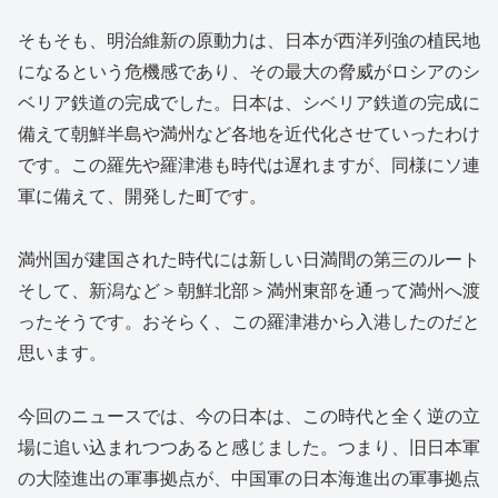
そもそも、明治維新の原動力は、日本が西洋列強の植民地
になるという危機感であり、その最大の脅威がロシアのシ
ベリア鉄道の完成でした。日本は、シベリア鉄道の完成に
備えて朝鮮半島や満州など各地を近代化させていったわけ
です。この羅先や羅津港も時代は遅れますが、同様にソ連
軍に備えて、開発した町です。
満州国が建国された時代には新しい日満間の第三のルート
そして、新潟など＞朝鮮北部＞満州東部を通って満州へ渡
ったそうです。おそらく、この羅津港から入港したのだと
思います。
今回のニュースでは、今の日本は、この時代と全く逆の立
場に追い込まれつつあると感じました。つまり、旧日本軍
の大陸進出の軍事拠点が、中国軍の日本海進出の軍事拠点