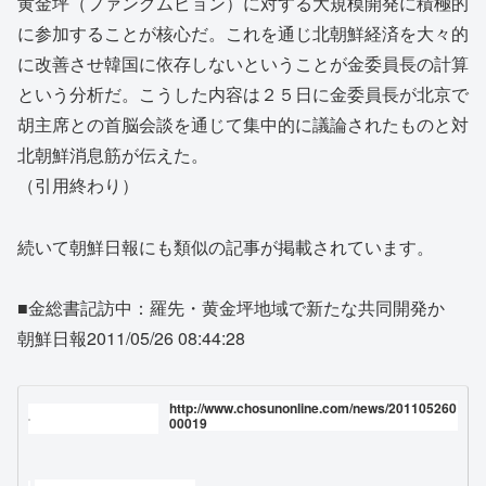
黄金坪（ファングムピョン）に対する大規模開発に積極的
に参加することが核心だ。これを通じ北朝鮮経済を大々的
に改善させ韓国に依存しないということが金委員長の計算
という分析だ。こうした内容は２５日に金委員長が北京で
胡主席との首脳会談を通じて集中的に議論されたものと対
北朝鮮消息筋が伝えた。
（引用終わり）
続いて朝鮮日報にも類似の記事が掲載されています。
■金総書記訪中：羅先・黄金坪地域で新たな共同開発か
朝鮮日報2011/05/26 08:44:28
http://www.chosunonline.com/news/201105260
00019