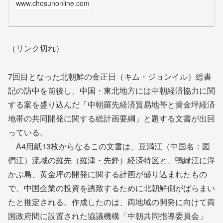
www.chosunonline.com
（リンク切れ）
7回目となった北朝鮮の金正日（キム・ジョンイル）総書
記の訪中を前後し、中国・東北地方には中朝経済協力に関
する案を盛り込んだ「中朝羅先経済貿易地帯と黄金坪経済
地帯の共同開発に関する総計画要綱」と題する文書が出回
っている。
A4用紙13枚からなるこの文書は、豆満江（中国名：図
們江）流域の羅先（羅津・先鋒）経済特区と、鴨緑江に浮
かぶ島、黄金坪の開発に関する計画が盛り込まれたもの
で、中国企業の投資を誘致するために北朝鮮側がばらまい
たと推定される。作成したのは、両地域の開発に向けて両
国政府間に設置された協議機構「中朝共同指導委員会」