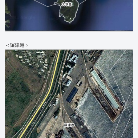
＜羅津港＞