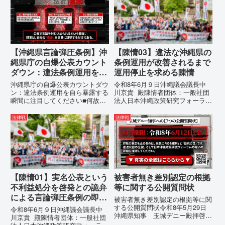
【沖縄県言論弾圧条例】沖
【陳情03】違法な沖縄県の
縄県庁の自爆公表カウント
条例運用が改善されるまで
ダウン：違法条例運用を自
運用停止を求める陳情
ら暴露する瞬間に注目して
沖縄県庁の自爆公表カウントダウ
令和8年6月９日沖縄議会議長中
ください
ン：違法条例運用を自ら暴露する
川京貴 殿陳情者団体：一般社団
瞬間に注目してください■何故、
法人日本沖縄政策研究フォーラム
沖縄県が仲村覚に差別主義者レッ
代表者名：理事長 仲村覚住
テルを貼りたい本当の理由「なぜ
所：沖縄県那覇市電 話：080-違
法律戦
法律戦
沖縄県庁は、法を無視してまで私
法な沖縄県の条例運用が改善され
を封じ込めようとするのか。」そ
るまで運用停止を求める陳情陳情
の理由は明確です。県政が統治
の趣旨沖縄県は、「沖縄県...
の...
【陳情01】実名公表という
被害者無き差別認定の根拠
不利益処分を啓発との詭弁
等に関する公開質問状
による言論弾圧条例の即時
被害者無き差別認定の根拠等に関
運用停止を求める陳情
する公開質問状令和8年5月29日
令和8年6月９日沖縄議会議長中
沖縄県知事 玉城デニー殿拝啓貴
川京貴 殿陳情者団体：一般社団
職におかれましては、時下ますま