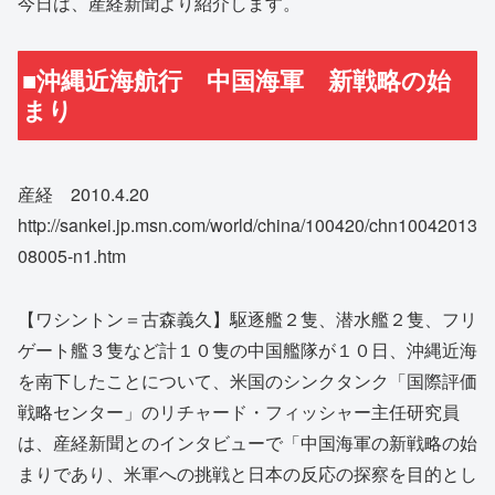
今日は、産経新聞より紹介します。
■沖縄近海航行 中国海軍 新戦略の始
まり
産経 2010.4.20
http://sankei.jp.msn.com/world/china/100420/chn10042013
08005-n1.htm
【ワシントン＝古森義久】駆逐艦２隻、潜水艦２隻、フリ
ゲート艦３隻など計１０隻の中国艦隊が１０日、沖縄近海
を南下したことについて、米国のシンクタンク「国際評価
戦略センター」のリチャード・フィッシャー主任研究員
は、産経新聞とのインタビューで「中国海軍の新戦略の始
まりであり、米軍への挑戦と日本の反応の探察を目的とし