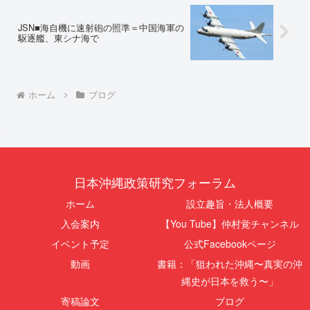
JSN■海自機に速射砲の照準＝中国海軍の
駆逐艦、東シナ海で
ホーム
ブログ
日本沖縄政策研究フォーラム
ホーム
設立趣旨・法人概要
入会案内
【You Tube】仲村覚チャンネル
イベント予定
公式Facebookページ
動画
書籍：「狙われた沖縄〜真実の沖
縄史が日本を救う〜」
寄稿論文
ブログ