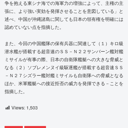
争を抱える東シナ海での海軍力の増強によって、主権の主
張に、より強い実効を発揮させることを意図している」と
述べ、中国が沖縄諸島に関しても日本の領有権を明確には
認めていない点を指摘した。
また、今回の中国艦隊の保有兵器に関連して（１）キロ級
潜水艦が搭載する超音速のＳＳ－Ｎ２２サンバーン艦対艦
ミサイルが有事の際、日本の自衛隊艦艇への大きな脅威と
なる（２）ソブレメンヌイ級駆逐艦が搭載する超音速ＳＳ
－Ｎ２７シズラー艦対艦ミサイルも自衛隊への脅威となる
ほか、米軍艦艇への接近拒否の威力を発揮できる－ことを
指摘した。
Views:
1,503