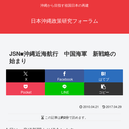
沖縄から目指す祖国日本の再建
日本沖縄政策研究フォーラム
JSN■沖縄近海航行 中国海軍 新戦略の
始まり
X
Facebook
はてブ
Pocket
LINE
コピー
2010.04.21
2017.04.29
この記事は
約2分
で読めます。