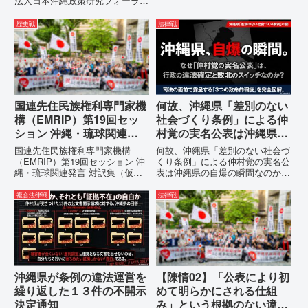
法人日本沖縄政策研究フォーラム
すご清祥のこととお慶び申し上げ
代表者名：理事長 仲村覚住
ます。私は、適正な意見陳述（弁
所：沖縄県那覇市電 話：
歴史戦
法律戦
明）を行うにあたり、沖縄県行政
080- 実名公表という不利益処分
手続条例第28条で定められた...
を啓発との詭弁による言論弾圧条
例の即時運用停止を求める陳情
1...
国連先住民族権利専門家機
何故、沖縄県「差別のない
構（EMRIP）第19回セッ
社会づくり条例」による仲
ション 沖縄・琉球関連発
村覚の実名公表は沖縄県の
言 対訳集（仮訳）
自爆の瞬間なのか？その3
国連先住民族権利専門家機構
何故、沖縄県「差別のない社会づ
つの理由。
（EMRIP）第19回セッション 沖
くり条例」による仲村覚の実名公
縄・琉球関連発言 対訳集（仮
表は沖縄県の自爆の瞬間なのか？
訳）国連先住民族権利専門家機構
その3つの理由。現在、沖縄県が
（EMRIP）の各会合において行
強行しようとしている「仲村覚の
複合法律戦
法律戦
われた、沖縄・琉球の先住民族指
実名公表」。行政側はこの行為
定、PFAS（有機フッ素化合物）
を、特定の個人を社会的制裁に追
問題、米軍基地、伝統文化（...
い込むための「仕上げ」だと考え
て...
沖縄県が条例の違法運営を
【陳情02】「公表により初
繰り返した１３件の不開示
めて明らかにされる仕組
決定通知
み」という根拠のない違法