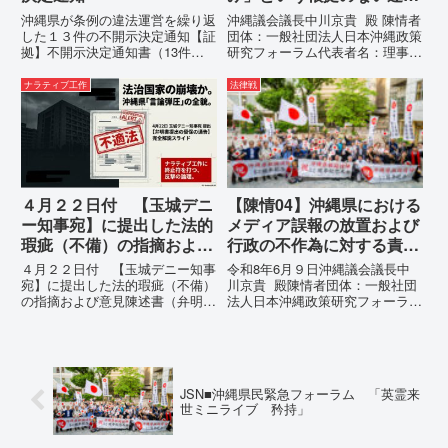
運用の指摘と条例運用の停
沖縄県が条例の違法運営を繰り返
沖縄議会議長中川京貴 殿 陳情者
止を求める陳情書
した１３件の不開示決定通知【証
団体：一般社団法人日本沖縄政策
拠】不開示決定通知書（13件）
研究フォーラム代表者名：理事
の分析：行政側の違法性の自白私
長 仲村覚住 所：沖縄県那覇
が請求した「差別認定の根拠」に
市電 話：080- 「公表により初
ナラティブ工作
法律戦
対し、県は全て非開示・存否応答
めて明らかにされる仕組み」とい
拒否を突きつけました。これは、
う根拠のない違法運用の指摘と条
彼らが行政手続きの正当性を失
例運用の停止を求める陳情...
っ...
４月２２日付 【玉城デニ
【陳情04】沖縄県における
ー知事宛】に提出した法的
メディア誤報の放置および
瑕疵（不備）の指摘および
行政の不作為に対する責任
意見陳述書（弁明書）提出
追及と再発防止策を求める
４月２２日付 【玉城デニー知事
令和8年6月９日沖縄議会議長中
の留保の通告
陳情
宛】に提出した法的瑕疵（不備）
川京貴 殿陳情者団体：一般社団
の指摘および意見陳述書（弁明
法人日本沖縄政策研究フォーラム
書）提出の留保の通告４月２２日
代表者名：理事長 仲村覚住
に、玉城デニー宛に以下の違法状
所：沖縄県那覇市電 話：080-
態の指摘と意見陳述（弁明）留保
【陳情03】沖縄県におけるメデ
の通告を行いました。沖縄県は、
ィア誤報の放置および行政の不作
この時は、違法を認めて軌道修正
為に対する責任追及と再発防...
JSN■沖縄県民緊急フォーラム 「英霊来
す...
世ミニライブ 矜持」