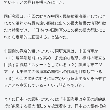
ている」との見解を明らかにした。
同研究員は、今回の動きが中国人民解放軍海軍としてはこ
れまで沿岸から最も遠い距離に出ての最大規模の演習行動
だと特徴づけ、「日本は中国海軍のこの種の拡大行動にこ
れから定期的に直面する」と述べた。
中国側の戦略的狙いについて同研究員は、中国海軍が
（１）遠洋活動能力を高め、多元的な艦隊、機能の確立を
目指す新戦略のスタートとしている（２）訓練は東アジ
ア、西太平洋での米海軍の覇権への挑戦を目指している
（３）今回の艦隊の動きに日本がどう反応するかを考察す
ることを意図している－という諸点をあげた。
とくに日本への意味については「中国海軍は今回の訓練航
行が象徴する拡大活動を今後定着させ、日本との領有権紛