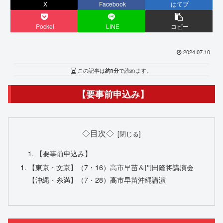
X
Facebook
はてブ
Pocket
LINE
コピー
2024.07.10
この記事は
約1分
で読めます。
【要事前申込み】
◇目次◇
【要事前申込み】
【東京・文京】（7・16）高市早苗＆門田隆将講演会
【沖縄・糸満】（7・28）高市早苗沖縄講演