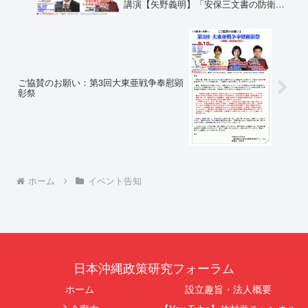
講演【矢野義明】「安保三文書の防衛体
制は、中国の各どうかつを抑止できるの
か？」
ご協賛のお願い：第3回大東亜戦争奉慰顕
彰祭
ホーム
イベント告知
日本沖縄政策研究フォーラム
ホーム
設立趣旨・法人概要