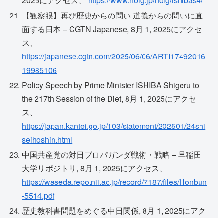
2025にアクセス、
https://www.holg.jp/holg/ishibas4/
【観察眼】再び歴史からの問い 道義からの問いに直
面する日本 – CGTN Japanese, 8月 1, 2025にアクセ
ス、
https://japanese.cgtn.com/2025/06/06/ARTI17492016
19985106
Policy Speech by Prime Minister ISHIBA Shigeru to
the 217th Session of the Diet, 8月 1, 2025にアクセ
ス、
https://japan.kantei.go.jp/103/statement/202501/24shi
seihoshin.html
中国共産党の対日プロパガンダ戦術・戦略 – 早稲田
大学リポジトリ, 8月 1, 2025にアクセス、
https://waseda.repo.nii.ac.jp/record/7187/files/Honbun
-5514.pdf
歴史教科書問題をめぐる中日関係, 8月 1, 2025にアク