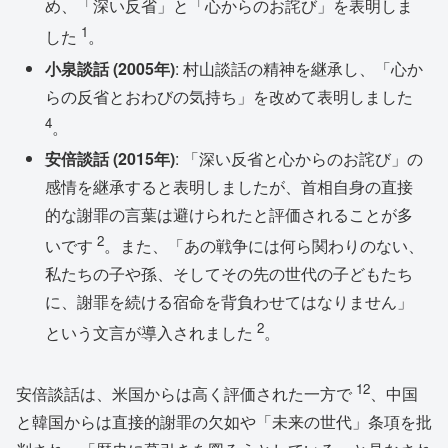
め、「深い反省」と「心からのお詫び」を表明しま
1
した
。
小泉談話 (2005年)
: 村山談話の精神を継承し、「心か
らの反省とおわびの気持ち」を改めて表明しました
4
。
安倍談話 (2015年)
: 「深い反省と心からのお詫び」の
感情を継承すると表明しましたが、首相自身の直接
的な謝罪の言葉は避けられたと評価されることが多
2
いです
。また、「あの戦争には何ら関わりのない、
私たちの子や孫、そしてその先の世代の子どもたち
に、謝罪を続ける宿命を背負わせてはなりません」
2
という文言が導入されました
。
12
安倍談話は、米国からは高く評価された一方で
、中国
と韓国からは直接的謝罪の欠如や「未来の世代」条項を批