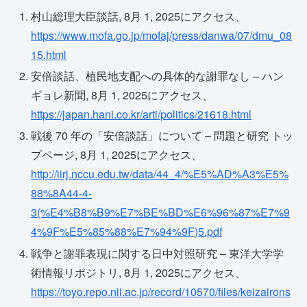
村山総理大臣談話, 8月 1, 2025にアクセス、
https://www.mofa.go.jp/mofaj/press/danwa/07/dmu_08
15.html
安倍談話、植民地支配への具体的な謝罪なし – ハン
ギョレ新聞, 8月 1, 2025にアクセス、
https://japan.hani.co.kr/arti/politics/21618.html
戦後 70 年の「安倍談話」について – 問題と研究 トッ
プページ, 8月 1, 2025にアクセス、
http://iirj.nccu.edu.tw/data/44_4/%E5%AD%A3%E5%
88%8A44-4-
3(%E4%B8%B9%E7%BE%BD%E6%96%87%E7%9
4%9F%E5%85%88%E7%94%9F)5.pdf
戦争と謝罪表現に関する日中対照研究 – 東洋大学学
術情報リポジトリ, 8月 1, 2025にアクセス、
https://toyo.repo.nii.ac.jp/record/10570/files/keizairons