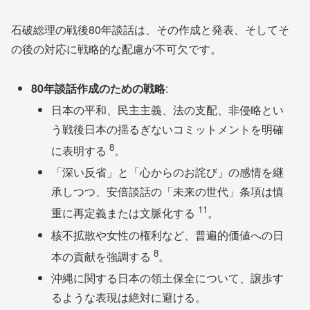
石破総理の戦後80年談話は、その作成と発表、そしてそ
の後の対応に戦略的な配慮が不可欠です。
80
年談話作成のための戦略
:
日本の平和、民主主義、法の支配、非侵略とい
う戦後日本の揺るぎないコミットメントを明確
8
に表明する
。
「深い反省」と「心からのお詫び」の感情を継
承しつつ、安倍談話の「未来の世代」条項は慎
11
重に再定義または文脈化する
。
核不拡散や女性の権利など、普遍的価値への日
8
本の貢献を強調する
。
沖縄に関する日本の領土保全について、譲歩す
るような表現は絶対に避ける。