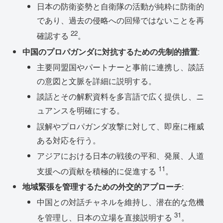
日本の防衛姿勢と自衛隊の活動が純粋に防衛的
であり、過去の侵略への回帰ではないことを再
22
確認する
。
中国のプロパガンダに対抗するための先制的措置
:
主要同盟国やパートナーと事前に連携し、談話
の意図と文脈を詳細に説明する。
談話とその解釈資料を多言語で広く提供し、ニ
ュアンスを明確にする。
誤解やプロパガンダ攻撃に対して、即座に権威
ある対応を行う。
アジアにおける日本の戦後の平和、発展、人道
11
支援への貢献を積極的に促進する
。
地域緊張を管理するための外交的アプローチ
:
中国との対話チャネルを維持し、潜在的な危機
31
を管理し、日本の立場を直接説明する
。