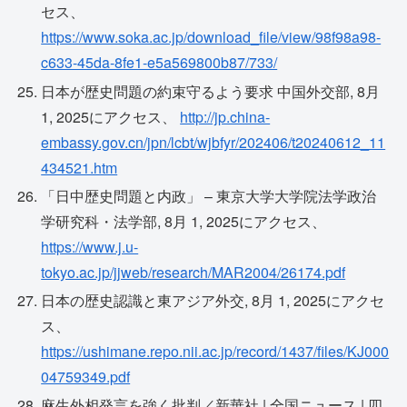
セス、
https://www.soka.ac.jp/download_file/view/98f98a98-
c633-45da-8fe1-e5a569800b87/733/
日本が歴史問題の約束守るよう要求 中国外交部, 8月
1, 2025にアクセス、
http://jp.china-
embassy.gov.cn/jpn/lcbt/wjbfyr/202406/t20240612_11
434521.htm
「日中歴史問題と内政」 – 東京大学大学院法学政治
学研究科・法学部, 8月 1, 2025にアクセス、
https://www.j.u-
tokyo.ac.jp/jjweb/research/MAR2004/26174.pdf
日本の歴史認識と東アジア外交, 8月 1, 2025にアクセ
ス、
https://ushimane.repo.nii.ac.jp/record/1437/files/KJ000
04759349.pdf
麻生外相発言を強く批判／新華社 | 全国ニュース | 四