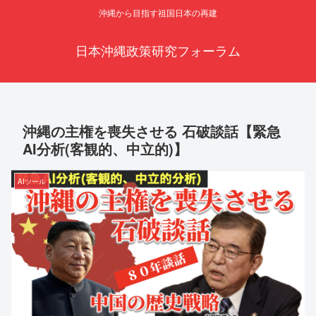
沖縄から目指す祖国日本の再建
日本沖縄政策研究フォーラム
沖縄の主権を喪失させる 石破談話【緊急
AI分析(客観的、中立的)】
AIツール