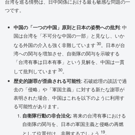
台湾を巡る情勢は、日中関係における最も敏感な問題の一
つです。
中国の「一つの中国」原則と日本の姿勢への批判
: 中
国は台湾を「不可分な中国の一部」と見なし、いか
30
なる外国の介入も強く非難しています
。日本が台
湾への関与を増加させ、自衛隊の関与を示唆する
「台湾有事は日本有事」という見解を、中国は一貫
30
して批判しています
。
歴史的謝罪が歪曲される可能性
: 石破総理の談話で過
去の「侵略」や「軍国主義」に対する新たな謝罪が
表明された場合、中国はこれを以下のように利用す
る可能性があります。
自衛隊行動の非合法化
: 将来の台湾有事における
自衛隊の関与を、日本の軍国主義と侵略の再燃
19
として位置付け、非難するでしょう
。