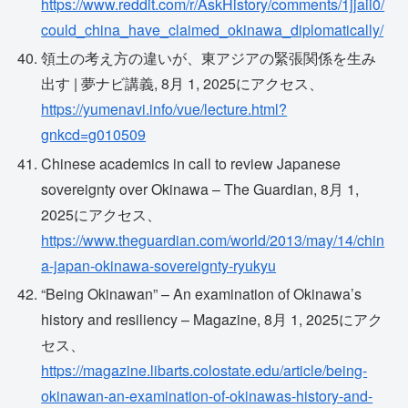
https://www.reddit.com/r/AskHistory/comments/1jjaii0/
could_china_have_claimed_okinawa_diplomatically/
領土の考え方の違いが、東アジアの緊張関係を生み
出す | 夢ナビ講義, 8月 1, 2025にアクセス、
https://yumenavi.info/vue/lecture.html?
gnkcd=g010509
Chinese academics in call to review Japanese
sovereignty over Okinawa – The Guardian, 8月 1,
2025にアクセス、
https://www.theguardian.com/world/2013/may/14/chin
a-japan-okinawa-sovereignty-ryukyu
“Being Okinawan” – An examination of Okinawa’s
history and resiliency – Magazine, 8月 1, 2025にアク
セス、
https://magazine.libarts.colostate.edu/article/being-
okinawan-an-examination-of-okinawas-history-and-