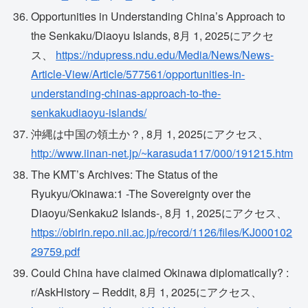
Opportunities in Understanding China’s Approach to
the Senkaku/Diaoyu Islands, 8月 1, 2025にアクセ
ス、
https://ndupress.ndu.edu/Media/News/News-
Article-View/Article/577561/opportunities-in-
understanding-chinas-approach-to-the-
senkakudiaoyu-islands/
沖縄は中国の領土か？, 8月 1, 2025にアクセス、
http://www.iinan-net.jp/~karasuda117/000/191215.htm
The KMT’s Archives: The Status of the
Ryukyu/Okinawa:1 -The Sovereignty over the
Diaoyu/Senkaku2 Islands-, 8月 1, 2025にアクセス、
https://obirin.repo.nii.ac.jp/record/1126/files/KJ000102
29759.pdf
Could China have claimed Okinawa diplomatically? :
r/AskHistory – Reddit, 8月 1, 2025にアクセス、