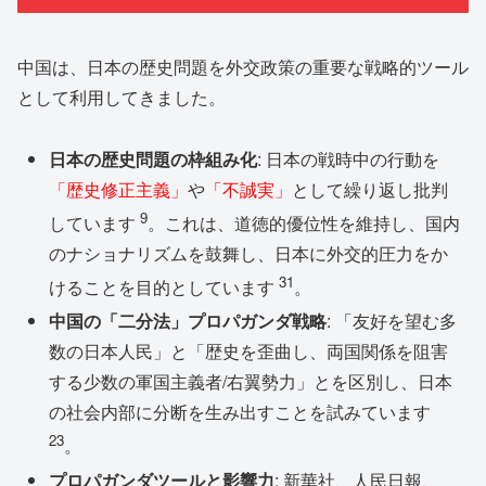
中国は、日本の歴史問題を外交政策の重要な戦略的ツール
として利用してきました。
日本の歴史問題の枠組み化
: 日本の戦時中の行動を
「歴史修正主義」
や
「不誠実」
として繰り返し批判
9
しています
。これは、道徳的優位性を維持し、国内
のナショナリズムを鼓舞し、日本に外交的圧力をか
31
けることを目的としています
。
中国の「二分法」プロパガンダ戦略
: 「友好を望む多
数の日本人民」と「歴史を歪曲し、両国関係を阻害
する少数の軍国主義者/右翼勢力」とを区別し、日本
の社会内部に分断を生み出すことを試みています
23
。
プロパガンダツールと影響力
: 新華社、人民日報、