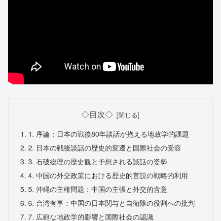
◇目次◇
1. 序論：日本の戦後80年談話が抱える地政学的課題
2. 日本の戦後談話の歴史的変遷と国際社会の受容
3. 石破総理の歴史観と予想される談話の姿勢
4. 中国の外交政策における歴史的言説の戦略的利用
5. 沖縄の主権問題：中国の主張と外交的含意
6. 台湾有事：中国の日本関与と自衛隊の役割への批判
7. 広範な地政学的影響と国際社会の認識