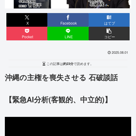
X
Facebook
はてブ
Pocket
LINE
コピー
2025.08.01
この記事は
約23分
で読めます。
沖縄の主権を喪失させる 石破談話
【緊急AI分析(客観的、中立的)】