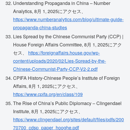
Understanding Propaganda in China – Number
Analytics, 8月 1, 2025にアクセス、
https://www.numberanalytics.com/blog/ultimate-guide-
propaganda-china-studies
Lies Spread by the Chinese Communist Party (CCP) |
House Foreign Affairs Committee, 8月 1, 2025にアク
セス、
https://foreignaffairs.house.gov/wp-
content/uploads/2020/02/Lies-Spread-by-the-
Chinese-Communist-Party-CCP-V2-2.pdf
CPIFA History-Chinese People’s Institute of Foreign
Affairs, 8月 1, 2025にアクセス、
https://www.cpifa.org/en/class/109
The Rise of China’s Public Diplomacy – Clingendael
Institute, 8月 1, 2025にアクセス、
https://www.clingendael.org/sites/default/files/pdfs/200
70700_cdsp_paper_hooghe.pdf