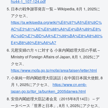
hu44-1_107-124.pdf
日本の戦争謝罪発言一覧 – Wikipedia, 8月 1, 2025に
アクセス、
https://ja.wikipedia.org/wiki/%E6%97%A5%E6%9C%
AC%E3%81%AE%E6%88%A6%E4%BA%89%E8%
AC%9D%E7%BD%AA%E7%99%BA%E8%A8%80%
E4%B8%80%E8%A6%A7
元慰安婦の方々に対する 小泉内閣総理大臣の手紙 –
Ministry of Foreign Affairs of Japan, 8月 1, 2025にア
クセス、
https://www.mofa.go.jp/mofaj/area/taisen/letter.html
小泉純一郎内閣総理大臣談話 | 在中国日本国大使館, 8
月 1, 2025にアクセス、
https://www.cn.emb-
japan.go.jp/itpr_ja/bunken_2005danwa.html
安倍内閣総理大臣記者会見（2015年8月14日） – デ
ータベース「世界と日本」, 8月 1, 2025にアクセス、