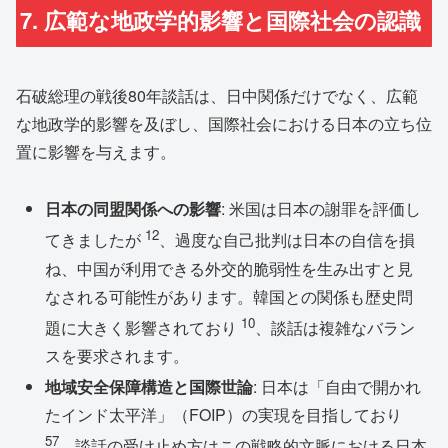
7. 広範な地政学的影響と国際社会の認識
石破総理の戦後80年談話は、日中関係だけでなく、広範
な地政学的影響を及ぼし、国際社会における日本の立ち位
置に影響を与えます。
日本の同盟関係への影響
: 米国は日本の謝罪を評価し
12
てきましたが
、過度な自己批判は日本の自信を損
ね、中国が利用できる外交的脆弱性を生み出すと見
なされる可能性があります。韓国との関係も歴史問
10
題に大きく影響されており
、談話は複雑なバラン
スを要求されます。
地域安全保障構造と国際世論
: 日本は「自由で開かれ
たインド太平洋」（FOIP）の実現を目指しており
57
、談話の受け止め方はこの戦略的文脈における日本