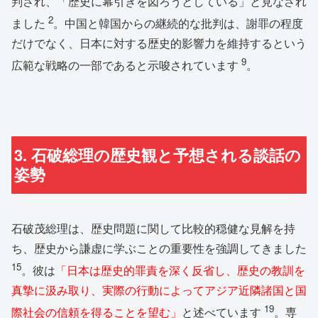
判され、「歴史に幕引きを図ろうとしている」と見なされ
2
ました
。中国と韓国からの継続的な批判は、謝罪の程度
だけでなく、日本に対する歴史的影響力を維持するという
9
広範な戦略の一部であると示唆されています
。
3. 石破総理の歴史観と予想される談話の
姿勢
石破茂総理は、歴史問題に関して比較的穏健な見解を持
ち、歴史から謙虚に学ぶことの重要性を強調してきました
15
。彼は
「日本は歴史的罪責を深く反省し、歴史の教訓を
真摯に汲み取り、実際の行動によってアジア近隣諸国と国
19
際社会の信頼を得ることを望む」
と述べています
。専