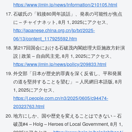
https://www.jimin.jp/news/information/210105.html
石破氏の「戦後80周年談話」、発表の可能性が焦点
に – チャイナネット, 8月 1, 2025にアクセス、
http://japanese.china.org.cn/jp/txt/2025-
06/13/content_117925592.htm
第217回国会における石破茂内閣総理大臣施政方針演
説 | 政策 – 自由民主党, 8月 1, 2025にアクセス、
https://www.jimin.jp/news/policy/209833.html
外交部「日本が歴史的罪責を深く反省し、平和発展
の道を堅持することを望む」 – 人民網日本語版, 8月
1, 2025にアクセス、
https://j.people.com.cn/n3/2025/0605/c94474-
20323763.html
地方にしか、国や歴史を変えることはできない－石
破茂#4 – Holg – Heroes of Local Government, 8月 1,