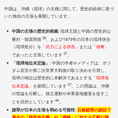
中国は、沖縄（琉球）の主権に関して、歴史的経緯に基づ
いた独自の主張を展開しています。
中国の主張の歴史的根拠
: 琉球王国と中国の歴史的な
36
冊封・朝貢関係
、および1879年の日本の琉球併合
（琉球処分）を
「武力による併呑」
または
「強奪」
37
であったと主張しています
。
「琉球地位未定論」
: 中国の学者やメディアは、ポツ
ダム宣言や第二次世界大戦後の取り決めを引用し、
琉球の地位は歴史的に未解決であるとする
「琉球地
37
位未定論」
を提唱しています
。この理論は、沖縄
の世論を分断し、独立運動や米軍基地撤退を促すこ
46
とを目的としています
。
謝罪が日本の主張を弱める可能性
:
石破総理の談話で
過去の「植民地主義」や「侵略」に対する広範な謝