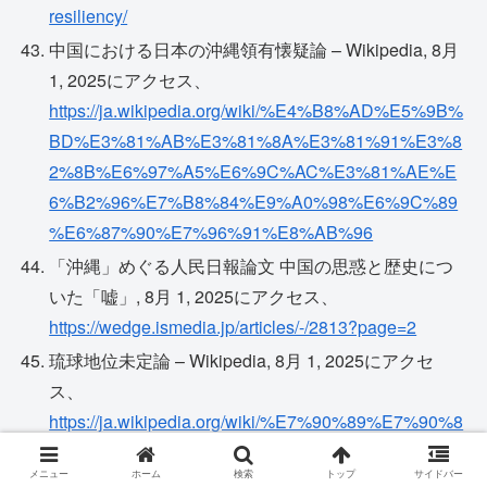
resiliency/
中国における日本の沖縄領有懐疑論 – Wikipedia, 8月
1, 2025にアクセス、
https://ja.wikipedia.org/wiki/%E4%B8%AD%E5%9B%
BD%E3%81%AB%E3%81%8A%E3%81%91%E3%8
2%8B%E6%97%A5%E6%9C%AC%E3%81%AE%E
6%B2%96%E7%B8%84%E9%A0%98%E6%9C%89
%E6%87%90%E7%96%91%E8%AB%96
「沖縄」めぐる人民日報論文 中国の思惑と歴史につ
いた「嘘」, 8月 1, 2025にアクセス、
https://wedge.ismedia.jp/articles/-/2813?page=2
琉球地位未定論 – Wikipedia, 8月 1, 2025にアクセ
ス、
https://ja.wikipedia.org/wiki/%E7%90%89%E7%90%8
3%E5%9C%B0%E4%BD%8D%E6%9C%AA%E5%A
メニュー
ホーム
検索
トップ
サイドバー
E%9A%E8%AB%96