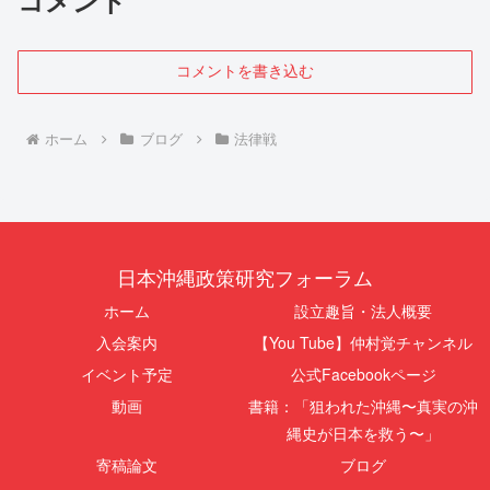
コメント
コメントを書き込む
ホーム
ブログ
法律戦
日本沖縄政策研究フォーラム
ホーム
設立趣旨・法人概要
入会案内
【You Tube】仲村覚チャンネル
イベント予定
公式Facebookページ
動画
書籍：「狙われた沖縄〜真実の沖
縄史が日本を救う〜」
寄稿論文
ブログ