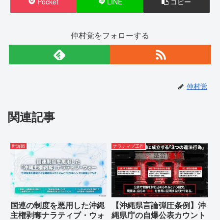
Pocket
LINE
コピー
仲村覚をフォローする
仲村覚
関連記事
世論戦
ナラティブ工作
国連の制度を悪用した沖縄
【沖縄県言論弾圧条例】沖
主権剥奪ナラティブ・ウォ
縄県庁の自爆公表カウント