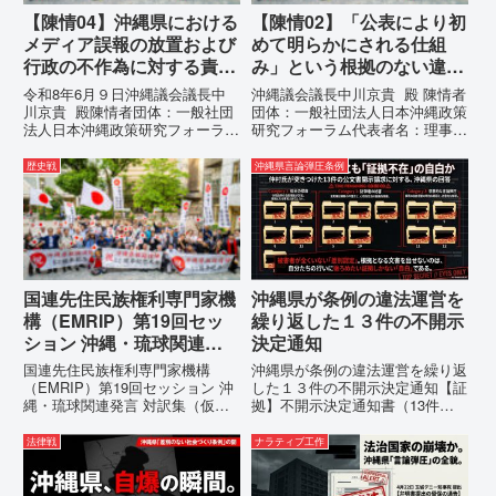
【陳情04】沖縄県における
【陳情02】「公表により初
メディア誤報の放置および
めて明らかにされる仕組
行政の不作為に対する責任
み」という根拠のない違法
追及と再発防止策を求める
運用の指摘と条例運用の停
令和8年6月９日沖縄議会議長中
沖縄議会議長中川京貴 殿 陳情者
陳情
止を求める陳情書
川京貴 殿陳情者団体：一般社団
団体：一般社団法人日本沖縄政策
法人日本沖縄政策研究フォーラム
研究フォーラム代表者名：理事
代表者名：理事長 仲村覚住
長 仲村覚住 所：沖縄県那覇
所：沖縄県那覇市電 話：080-
市電 話：080- 「公表により初
歴史戦
沖縄県言論弾圧条例
【陳情03】沖縄県におけるメデ
めて明らかにされる仕組み」とい
ィア誤報の放置および行政の不作
う根拠のない違法運用の指摘と条
為に対する責任追及と再発防...
例運用の停止を求める陳情...
国連先住民族権利専門家機
沖縄県が条例の違法運営を
構（EMRIP）第19回セッ
繰り返した１３件の不開示
ション 沖縄・琉球関連発
決定通知
言 対訳集（仮訳）
国連先住民族権利専門家機構
沖縄県が条例の違法運営を繰り返
（EMRIP）第19回セッション 沖
した１３件の不開示決定通知【証
縄・琉球関連発言 対訳集（仮
拠】不開示決定通知書（13件）
訳）国連先住民族権利専門家機構
の分析：行政側の違法性の自白私
（EMRIP）の各会合において行
が請求した「差別認定の根拠」に
法律戦
ナラティブ工作
われた、沖縄・琉球の先住民族指
対し、県は全て非開示・存否応答
定、PFAS（有機フッ素化合物）
拒否を突きつけました。これは、
問題、米軍基地、伝統文化（...
彼らが行政手続きの正当性を失