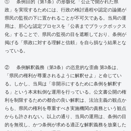
① 条例目的（第1条）の形骸化 「公正で開かれた県
政」を実現するためには、行政の検討過程や認定の論拠が
県民の監視の下に置かれることが不可欠である。当局の運
用は、肝心な認定プロセスを「公表までブラックボックス
化」することで、県民の監視の目を遮断しており、条例が
掲げる「県政に対する理解と信頼」を自ら損なう結果とな
っている。
② 条例解釈義務（第3条）の恣意的な歪曲 第3条は、
「県民の権利が尊重されるように解釈せよ」と命じてい
る。しかし、当局は「非開示にするために条例を解釈す
る」という本末転倒な運用を行っている。公文書公開の権
利を制限するための都合の良い解釈は、法治主義の観点か
らも、県民の権利を尊重すべき実施機関の責務という観点
からも許されない。以上の通り、当局の運用は、条例の目
的を無視し、かつ条例が求める適正な解釈義務を放棄した