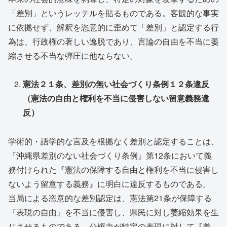
「差別」というレッテルを貼るものである。客観的な事実
に依拠せず、解釈を恣意的に歪めて「差別」と認定する行
為は、行政権の著しい逸脱であり、言論の自由を不当に萎
縮させる不当な弾圧に他ならない。
憲法２１条、差別の無い社会づくり条例１２条違反
（憲法の自由と権利を不当に侵害しない留意義務違
反）
学術的・語学的な言及を根拠なく差別と認定することは、
『沖縄県差別のない社会づくり条例』第12条において義
務付けられた『憲法の保障する自由と権利を不当に侵害し
ないよう留意する義務』に明白に違反するものである。
当局による恣意的な差別認定は、憲法第21条が保障する
『表現の自由』を不当に侵害し、県民に対し萎縮効果を生
じさせるものである。公権力が特定の表現に対して『差