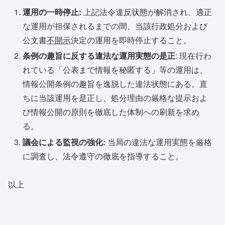
運用の一時停止:
上記法令違反状態が解消され、適正
な運用が担保されるまでの間、当該行政処分および
公文書
不開示
決定の運用を即時停止すること。
条例の趣旨に反する違法な運用実態の是正
: 現在行わ
れている「公表まで情報を秘匿する」等の運用は、
情報公開条例の趣旨を逸脱した違法状態にある。直
ちに当該運用を是正し、処分理由の厳格な提示およ
び情報公開の原則を徹底した体制への刷新を求め
る。
議会による監視の強化:
当局の違法な運用実態を厳格
に調査し、法令遵守の徹底を指導すること。
以上