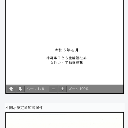
ページ
1
/
8
ズーム
100%
不開示決定通知書16件