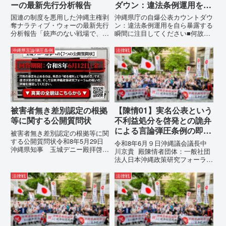
ーの最新先行分析報告
ダウン：違法条例運用を自
ら暴露する瞬間に注目して
国連の制度を悪用した沖縄主権剥
沖縄県庁の自爆公表カウントダウ
ください
奪ナラティブ・ウォーの最新先行
ン：違法条例運用を自ら暴露する
分析報告「銃声のない戦場で、日
瞬間に注目してください■何故、
本の国土が『消滅』しようとして
沖縄県が仲村覚に差別主義者レッ
いる。」現代の戦争は、ミサイル
テルを貼りたい本当の理由「なぜ
沖縄県言論弾圧条例
法律戦
が飛来する以前に始まっていま
沖縄県庁は、法を無視してまで私
す。国連という国際的な舞台で、
を封じ込めようとするのか。」そ
巧妙な「言説（ナラティブ）」が
の理由は明確です。県政が統治
張...
の...
被害者無き差別認定の根拠
【陳情01】実名公表という
等に関する公開質問状
不利益処分を啓発との詭弁
による言論弾圧条例の即時
被害者無き差別認定の根拠等に関
運用停止を求める陳情
する公開質問状令和8年5月29日
令和8年6月９日沖縄議会議長中
沖縄県知事 玉城デニー殿拝啓貴
川京貴 殿陳情者団体：一般社団
職におかれましては、時下ますま
法人日本沖縄政策研究フォーラム
すご清祥のこととお慶び申し上げ
代表者名：理事長 仲村覚住
ます。私は、適正な意見陳述（弁
所：沖縄県那覇市電 話：
法律戦
法律戦
明）を行うにあたり、沖縄県行政
080- 実名公表という不利益処分
手続条例第28条で定められた...
を啓発との詭弁による言論弾圧条
例の即時運用停止を求める陳情
1...