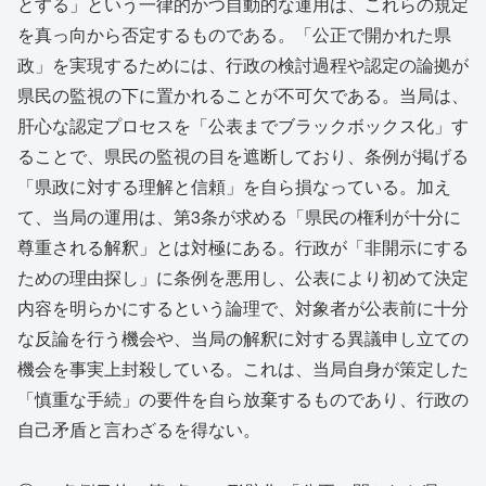
とする」という一律的かつ自動的な運用は、これらの規定
を真っ向から否定するものである。「公正で開かれた県
政」を実現するためには、行政の検討過程や認定の論拠が
県民の監視の下に置かれることが不可欠である。当局は、
肝心な認定プロセスを「公表までブラックボックス化」す
ることで、県民の監視の目を遮断しており、条例が掲げる
「県政に対する理解と信頼」を自ら損なっている。加え
て、当局の運用は、第3条が求める「県民の権利が十分に
尊重される解釈」とは対極にある。行政が「非開示にする
ための理由探し」に条例を悪用し、公表により初めて決定
内容を明らかにするという論理で、対象者が公表前に十分
な反論を行う機会や、当局の解釈に対する異議申し立ての
機会を事実上封殺している。これは、当局自身が策定した
「慎重な手続」の要件を自ら放棄するものであり、行政の
自己矛盾と言わざるを得ない。