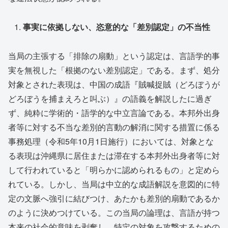
事実に依拠しない、恣意的な「差別認定」の不当性
当局の主張する「排除の扇動」という認定は、言語学的事
実を無視した「根拠のない差別認定」である。まず、処分
対象とされた表現は、中国の成語『賊喊捉賊（どろぼうが
どろぼうを捕まえろと叫ぶ）』の語義を解説したに過ぎ
ず、純粋に学術的・語学的な中立言論である。本邦外出身
者等に対する不当な差別的言動の解消に関する措置に係る
事務処理（令和5年10月1日施行）においては、対象とな
る表現は沖縄県に居住または滞在する本邦外出身者等に対
して行われていると「明らかに認められるもの」と定めら
れている。しかし、当局は中立的な成語解説を意図的に特
定の文脈へ強引に結びつけ、あたかも差別的扇動であるか
のように決めつけている。この当局の論理は、言語が持つ
本来の社会的意味を剥奪し、特定の対象を攻撃するための