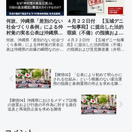
っ...
何故、沖縄県「差別のない
４月２２日付 【玉城デニ
社会づくり条例」による仲
ー知事宛】に提出した法的
村覚の実名公表は沖縄県の
瑕疵（不備）の指摘および
自爆の瞬間なのか？その3
意見陳述書（弁明書）提出
何故、沖縄県「差別のない社会づ
４月２２日付 【玉城デニー知事
つの理由。
の留保の通告
くり条例」による仲村覚の実名公
宛】に提出した法的瑕疵（不備）
表は沖縄県の自爆の瞬間なのか？
の指摘および意見陳述書（弁明
その3つの理由。現在、沖縄県が
書）提出の留保の通告４月２２日
強行しようとしている「仲村覚の
に、玉城デニー宛に以下の違法状
実名公表」。行政側はこの行為
態の指摘と意見陳述（弁明）留保
を、特定の個人を社会的制裁に追
の通告を行いました。沖縄県は、
い込むための「仕上げ」だと考え
この時は、違法を認めて軌道修正
【陳情02】「公表により初めて明らかに
て...
す...
される仕組み」という根拠のない違法運
用の指摘と条例運用の停止を求める陳情
書
【陳情04】沖縄県におけるメディア誤報
の放置および行政の不作為に対する責任
追及と再発防止策を求める陳情