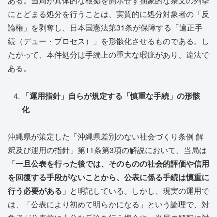
ある。当局が具体的な根拠を開示せず抽象的な条文の列挙
にとどまる処分を行うことは、実質的に処分対象者の「反
論権」を剥奪し、日本国憲法第31条が保障する「適正手
続（デュー・プロセス）」を形骸化させるものである。し
たがって、本件処分は手続上の重大な瑕疵があり、違法で
ある。
「運用指針」自らが規定する「慎重な手続」の形骸
化
沖縄県が策定した「沖縄県差別のない社会づくり条例 解
釈及び運用の指針」第11条第3項の解説において、当局は
「
一旦公表を行った後では、そのものの社会的評価や信用
を回復する手段がないことから、公表に係る手続は慎重に
行う必要がある」
と明記している。しかし、現実の運用で
は、「公表により初めて明らかになる」という論理で、対