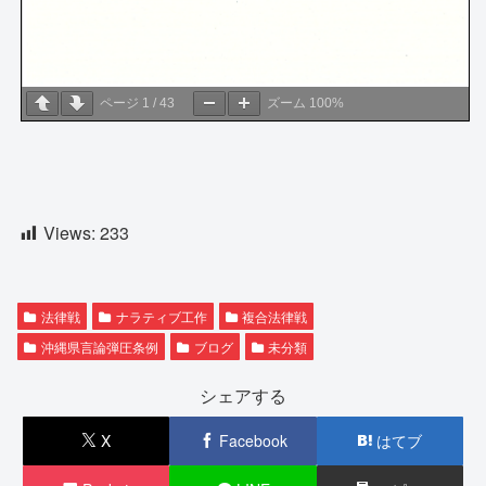
ページ
1
/
43
ズーム
100%
Views:
233
法律戦
ナラティブ工作
複合法律戦
沖縄県言論弾圧条例
ブログ
未分類
シェアする
X
Facebook
はてブ