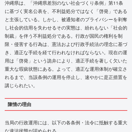
沖縄県は、「沖縄県差別のない社会づくり条例」第11条
に基づく実名公表を、不利益処分ではなく「啓発」である
と主張している。しかし、被通知者のプライバシーを剥奪
し社会的信用を失わせるその実態は、紛れもない「社会的
制裁」を伴う不利益処分である。行政が国民の権利を制
限・侵害する行為は、憲法および行政手続法の理念に基づ
き、適正な手続を経て行われなければならない。現在の運
用は「啓発」という詭弁により、適正手続を著しく欠いた
重大な瑕疵状態にある。よって、適正な運用体制が確立さ
れるまで、当該条例の運用を停止し、速やかに是正措置を
講じられたい。
陳情の理由
当局の行政運用には、以下の各条例・法令に抵触する重大
な違法状態が認められる。