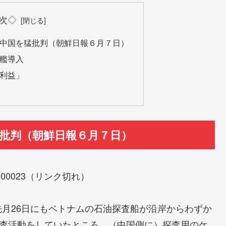
次◇
が中国を猛批判（朝鮮日報６月７日）
水艦導入
的利益」
猛批判（朝鮮日報６月７日）
10607000023（リンク切れ）
月26日にもベトナムの石油探査船が沿岸からわずか
探査活動をしていたところ、（中国側に）探査用のケ