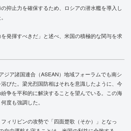
海の抑止力を確保するため、ロシアの潜水艦を導入し
た。
力を発揮すべきだ」と述べ、米国の積極的な関与を求
アジア諸国連合（ASEAN）地域フォーラムでも南シ
を浴びた。梁光烈国防相はそれを意識したように、今
の紛争を平和的に解決することを望んでいる。この海
と何度も強調した。
フィリピンの攻勢で「四面楚歌（そか）」となっ
舶の自由運航を守ることは、米国の利益に合致する。