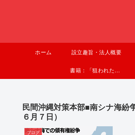
ホーム
設立趣旨・法人概要
書籍：「狙われた沖縄〜真実の沖縄史が日本を救う〜」
民間沖縄対策本部■南シナ海紛
６月７日）
ブログ