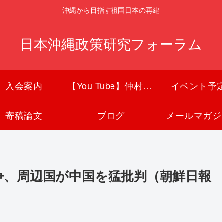
沖縄から目指す祖国日本の再建
日本沖縄政策研究フォーラム
入会案内
【You Tube】仲村覚チャンネル
イベント予
寄稿論文
ブログ
メールマガジ
争、周辺国が中国を猛批判（朝鮮日報