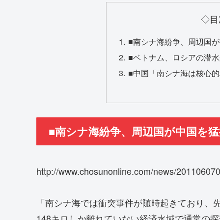
◇目
■南シナ海紛争、周辺国
■ベトナム、ロシアの潜
■中国「南シナ海は核心
■南シナ海紛争、周辺国が中国を
http://www.chosunonline.com/news/201
「南シナ海では衝突事件が随時起きており、先
148キロしか離れていない経済水域で通常の