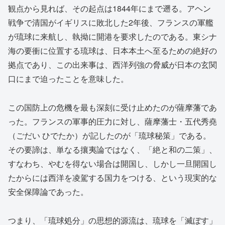
観点から見れば、その起点は1844年にまで遡る。アヘン
戦争で清国がイギリスに敗北した2年後、フランスの軍艦
が琉球に来航し、執拗に開港を要求したのである。東シナ
海の要衝に位置する琉球は、日本本土へ至るための絶好の
拠点であり、この出来事は、西洋列強の脅威が日本の玄関
口にまで迫ったことを意味した。
この国防上の危機を最も深刻に受け止めたのが薩摩藩であ
った。フランスの軍事的圧力に対し、薩摩藩士・五代秀堯
（ごだい ひでたか）が記したのが「琉球秘策」である。
その要諦は、単なる攘夷論ではなく、「絶と和の二策」、
すなわち、やむを得ない場合は開国し、しかし一旦開国し
たからには西洋を凌駕する国力をつける、という現実的な
安全保障論であった。
つまり、「琉球処分」の思想的源流は、琉球を「滅ぼす」