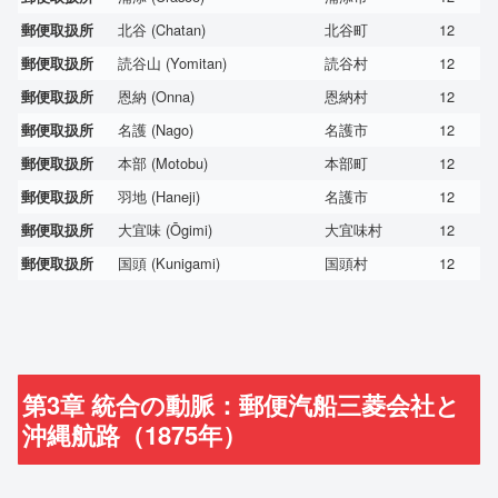
北谷 (Chatan)
北谷町
12
郵便取扱所
読谷山 (Yomitan)
読谷村
12
郵便取扱所
恩納 (Onna)
恩納村
12
郵便取扱所
名護 (Nago)
名護市
12
郵便取扱所
本部 (Motobu)
本部町
12
郵便取扱所
羽地 (Haneji)
名護市
12
郵便取扱所
大宜味 (Ōgimi)
大宜味村
12
郵便取扱所
国頭 (Kunigami)
国頭村
12
郵便取扱所
第3章 統合の動脈：郵便汽船三菱会社と
沖縄航路（1875年）