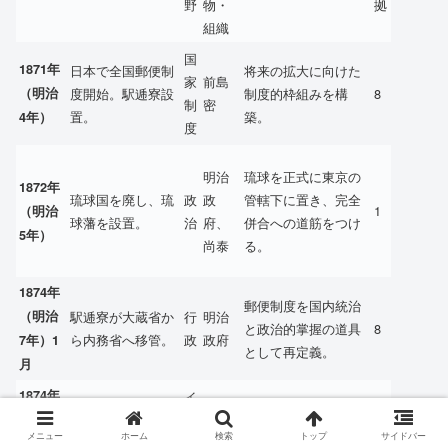
野
物・
拠
組織
国
1871年
日本で全国郵便制
将来の拡大に向けた
家
前島
（明治
度開始。駅逓寮設
制度的枠組みを構
8
制
密
置。
築。
4年）
度
明治
琉球を正式に東京の
1872年
琉球国を廃し、琉
政
政
管轄下に置き、完全
1
（明治
球藩を設置。
治
府、
併合への道筋をつけ
5年）
尚泰
る。
1874年
郵便制度を国内統治
（明治
駅逓寮が大蔵省か
行
明治
と政治的掌握の道具
8
ら内務省へ移管。
政
政府
7年）1
として再定義。
月
1874年
イ
郵便仮役所が業務
郵便網の現場レベル
（明治
ン
駅逓
を開始したと伝え
での展開が開始され
18
メニュー
ホーム
検索
トップ
サイドバー
フ
寮
7年）3