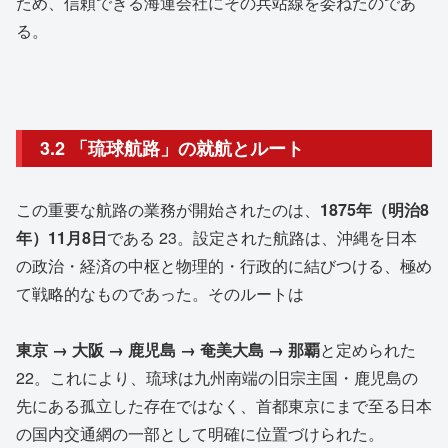
ため、信頼できる海運会社にその兵站線を委ねたのであ
る。
3.2 「琉球航路」の就航とルート
この重要な航路の業務が開始されたのは、
1875年（明治8
年）11月8日
である
23
。設定された航路は、沖縄を日本
の政治・経済の中枢と物理的・行政的に結びつける、極め
て戦略的なものであった。そのルートは
東京 → 大阪 → 鹿児島 → 奄美大島 → 那覇
と定められた
22
。これにより、琉球は九州南端の旧宗主国・鹿児島の
先にある孤立した存在ではなく、首都東京にまで至る日本
の国内交通網の一部として明確に位置づけられた。