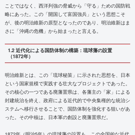
ことではなく、西洋列強の脅威から「守る」ための国防戦
略にあった。この「開国して富国強兵」という思想こそ
が、後の明治維新の原型となったのであり、明治維新はま
さに「沖縄の危機」から始まったと言える。
1.2 近代化による国防体制の構築：琉球藩の設置
（1872年）
明治維新とは、この「琉球秘策」に示された思想を、日本
という国家規模で実践する壮大なプロジェクトであった。
その核心の一つである廃藩置県は、各藩主の「家」による
封建統治を終え、政府による近代的で中央集権的な統治シ
ステムへ移行させることで、国防体制を強化する狙いがあ
った。その中核は、日本軍の創設と廃藩置県だ。
1872年（明治5年）の琉球藩の設置も、この全国的な近代