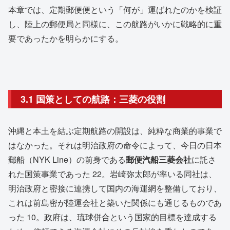
本章では、定期郵便便という「何が」運ばれたのかを検証
し、陸上の郵便局と同様に、この航路がいかに戦略的に重
要であったかを明らかにする。
3.1 国策としての航路：三菱の役割
沖縄と本土を結ぶ定期航路の開設は、純粋な商業的事業で
はなかった。それは明治政府の命令によって、今日の日本
郵船（NYK Line）の前身である
郵便汽船三菱会社
に託さ
れた国策事業であった
22
。岩崎弥太郎が率いる同社は、
明治政府と密接に連携して国内の海運網を整備しており、
これは前島密が陸運会社と築いた関係にも通じるものであ
った
10
。政府は、琉球併合という国家的目標を達成する