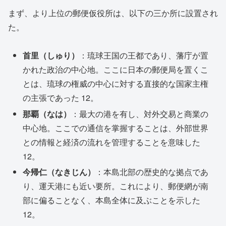
まず、より上位の郵便仮役所は、以下の三か所に設置され
た。
首里（しゅり）
：琉球王国の王都であり、藩庁が置
かれた政治の中心地。ここに日本の郵便局を置くこ
とは、琉球の権威の中心に対する直接的な国家主権
の主張であった
12
。
那覇（なは）
：最大の港を有し、対外交易と商業の
中心地。ここでの通信を掌握することは、外部世界
との情報と経済の流れを管理することを意味した
12
。
今帰仁（なきじん）
：本島北部の歴史的な拠点であ
り、運天港にも近い要所。これにより、郵便網が南
部に偏ることなく、本島全体に及ぶことを示した
12
。