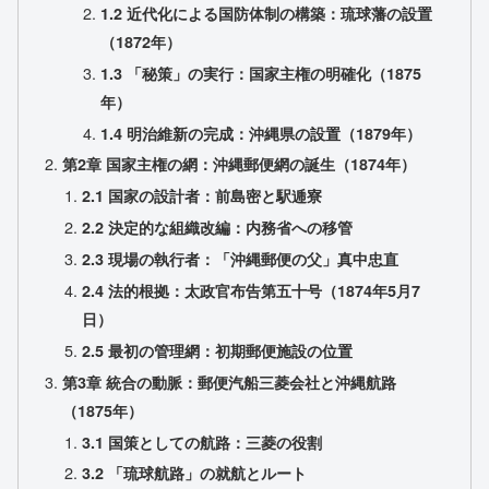
1.2 近代化による国防体制の構築：琉球藩の設置
（1872年）
1.3 「秘策」の実行：国家主権の明確化（1875
年）
1.4 明治維新の完成：沖縄県の設置（1879年）
第2章 国家主権の網：沖縄郵便網の誕生（1874年）
2.1 国家の設計者：前島密と駅逓寮
2.2 決定的な組織改編：内務省への移管
2.3 現場の執行者：「沖縄郵便の父」真中忠直
2.4 法的根拠：太政官布告第五十号（1874年5月7
日）
2.5 最初の管理網：初期郵便施設の位置
第3章 統合の動脈：郵便汽船三菱会社と沖縄航路
（1875年）
3.1 国策としての航路：三菱の役割
3.2 「琉球航路」の就航とルート