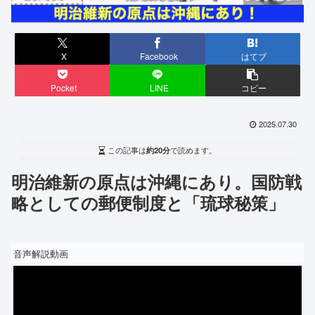
X
Facebook
はてブ
Pocket
LINE
コピー
2025.07.30
この記事は
約20分
で読めます。
明治維新の原点は沖縄にあり。国防戦
略としての郵便制度と「琉球秘策」
音声解説動画