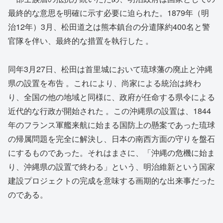
最終的な意思を明確に示す必要に迫られた。1879年（明
治12年）3月、松田道之は熊本鎮台の分遣隊約400名と警
官隊を伴い、最終的な措置を執行した 。
同年3月27日、松田は首里城において琉球藩の廃止と沖縄
県の設置を布告 。これにより、尚家による統治は終わ
り、全国の他の地域と同様に、政府が任命する県令による
近代的な行政が開始された 。この沖縄県の設置は、1844
年のフランス軍艦来航に始まる国防上の懸案であった琉球
の帰属問題を完全に解決し、日本の南西方面の守りを盤石
にするものであった。それはまさに、「沖縄の危機に始ま
り、沖縄県の設置で終わる」という、明治維新という国家
建設プロジェクトの完成を意味する画期的な出来事だった
のである。