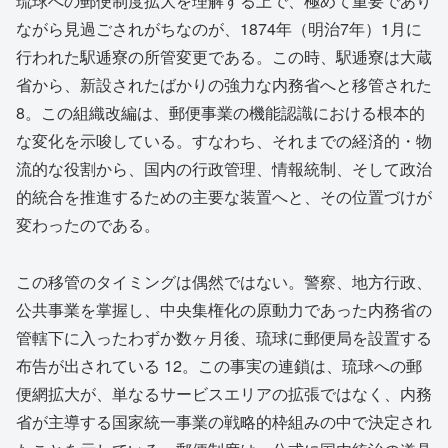
琉球への郵便制度拡大を理解する上で、極めて重要であり
ながら見過ごされがちなのが、1874年（明治7年）1月に
行われた駅逓寮の所管変更である。この時、駅逓寮は大蔵
省から、新設されたばかりの強力な内務省へと移管された
8
。この組織改編は、郵便事業の機能認識における根本的
な変化を示唆している。すなわち、それまでの経済的・物
流的な役割から、国内の行政管理、情報統制、そして政治
的統合を推進するための主要な装置へと、その位置づけが
変わったのである。
この移管のタイミングは偶然ではない。警察、地方行政、
公共事業を掌握し、中央集権化の原動力であった内務省の
管轄下に入ったわずか数ヶ月後、琉球に郵便局を設置する
布告が出されている
12
。この事実の連鎖は、琉球への郵
便網拡大が、単なるサービスエリアの拡張ではなく、内務
省が主導する国家統一事業の戦略的枠組みの中で決定され