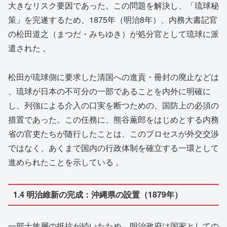
大きなリスク要因であった。この問題を解決し、「琉球秘
策」を完遂するため、1875年（明治8年）、内務大書記官
の松田道之（まつだ・みちゆき）が処分官として琉球に派
遣された 。
松田が琉球側に要求した清国への進貢・冊封の廃止などは
、琉球が日本の不可分の一部であることを内外に明確に
し、列強による介入の口実を断つための、国防上の必須の
措置であった。この任務に、熊谷薫郎をはじめとする内務
省の官吏たちが随行したことは、このプロセスが外交交渉
ではなく、あくまで国内の行政体制を確立する一環として
進められたことを示している 。
1.4 明治維新の完成：沖縄県の設置（1879年）
一部士族層の抵抗が続いたため、明治政府は国家としての