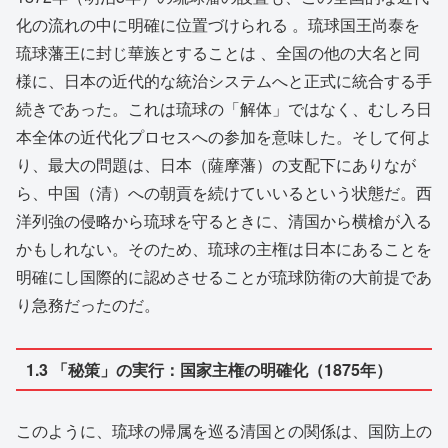
化の流れの中に明確に位置づけられる 。琉球国王尚泰を
琉球藩王に封じ華族とすることは 、全国の他の大名と同
様に、日本の近代的な統治システムへと正式に統合する手
続きであった。これは琉球の「解体」ではなく、むしろ日
本全体の近代化プロセスへの参加を意味した。そして何よ
り、最大の問題は、日本（薩摩藩）の支配下にありなが
ら、中国（清）への朝貢を続けていいるという状態だ。西
洋列強の侵略から琉球を守るときに、清国から横槍が入る
かもしれない。そのため、琉球の主権は日本にあることを
明確にし国際的に認めさせることが琉球防衛の大前提であ
り急務だったのだ。
1.3 「秘策」の実行：国家主権の明確化（1875年）
このように、琉球の帰属を巡る清国との関係は、国防上の