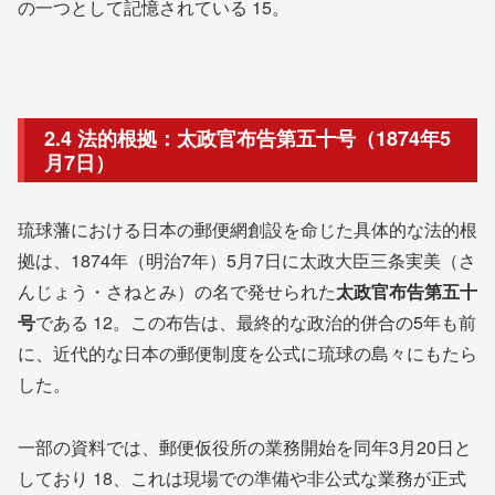
の一つとして記憶されている
15
。
2.4 法的根拠：太政官布告第五十号（1874年5
月7日）
琉球藩における日本の郵便網創設を命じた具体的な法的根
拠は、1874年（明治7年）5月7日に太政大臣三条実美（さ
んじょう・さねとみ）の名で発せられた
太政官布告第五十
号
である
12
。この布告は、最終的な政治的併合の5年も前
に、近代的な日本の郵便制度を公式に琉球の島々にもたら
した。
一部の資料では、郵便仮役所の業務開始を同年3月20日と
しており
18
、これは現場での準備や非公式な業務が正式