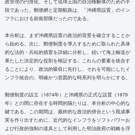
政管理の円滑化、そして琉球王国の自治権解体のための手
段であった。郵便網と定期航路は、「沖縄県設置」のイン
フラにおける前衛部隊だったのである。
本分析は、まず沖縄県設置の政治的背景を確立することか
ら始める。次に、郵便制度を導入するために取られた具体
的な法的・兵站的措置を詳細に分析し、続いて海上輸送が
果たした決定的な役割を検証する。これらの要素を統合す
ることにより、政治的吸収に先行し、それを可能にしたイ
ンフラ統合の、明確かつ意図的な時系列を明らかにする。
郵便制度の設立（1874年）と沖縄県の正式な設置（1879
年）との間に存在する時間的隔たりは、本分析の中心的な
鍵である。この期間は、最終的な政治的併合という既成事
実を作り出すために、近代的なインフラをソフトパワーお
よび行政的強制の道具として利用した明治政府の戦略を浮