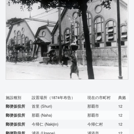
施設種別
設置場所（1874年布告）
現在の市町村
典拠
首里 (Shuri)
那覇市
12
郵便仮役所
那覇 (Naha)
那覇市
12
郵便仮役所
今帰仁 (Nakijin)
今帰仁村
12
郵便仮役所
浦添 (Urasoe)
浦添市
12
郵便取扱所