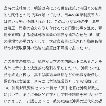
当時の琉球藩は、明治政府による併合政策と清国との伝統
的な関係との間で揺れ動いており、日本の国家制度導入に
は強い反発が予想された
15
。このような緊張の中、真中
は藩王・尚泰の協力を取り付けるなど円滑に事を進め、駅
逓寮直轄による琉球郵政事業の開設を成功させた
15
。彼
の現場での尽力なくして、太政官布告に示された郵便仮役
所や郵便取扱所の迅速な設置は不可能であった
15
。
この事業の成功は、琉球が日本の国内統治下にあることを
内外に示す上で決定的な役割を果たした
15
。沖縄での任
務を終えた後も、真中は駅逓局副長などの要職を歴任し、
退官後は実業家、さらには衆議院議員としても活動した
14
。沖縄郵政資料センター長が「真中忠直は沖縄郵政史
において、まさに先駆的存在として郵便制度を根づかせて
いきました」と語るように、彼の功績は沖縄の近代化の礎