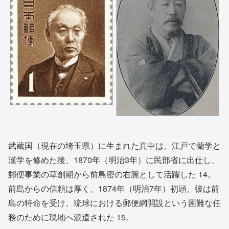
武蔵国（現在の埼玉県）に生まれた真中は、江戸で蘭学と
漢学を修めた後、1870年（明治3年）に民部省に出仕し、
郵便事業の草創期から前島密の右腕として活躍した
14
。
前島からの信頼は厚く、1874年（明治7年）初頭、彼は前
島の特命を受け、琉球における郵便網開設という困難な任
務のために現地へ派遣された
15
。