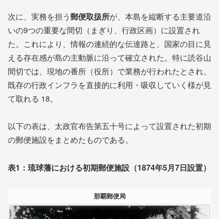
次に、実務を担う
郵便取扱所
が、本島を縦断する主要道沿
いの9つの重要な間切（まぎり、行政区画）に設置され
た。これにより、情報の連続的な伝達路と、国家の目に見
える存在感が島の主動脈に沿って確立された。特に読谷山
間切では、現地の番所（役所）で業務が行われたとされ、
既存の行政インフラを直接的に利用・吸収していく様が見
て取れる
18
。
以下の表は、太政官布告第五十号によって設置された初期
の郵便施設をまとめたものである。
表1：琉球藩における初期郵便施設（1874年5月7日設置）
那覇郵便局