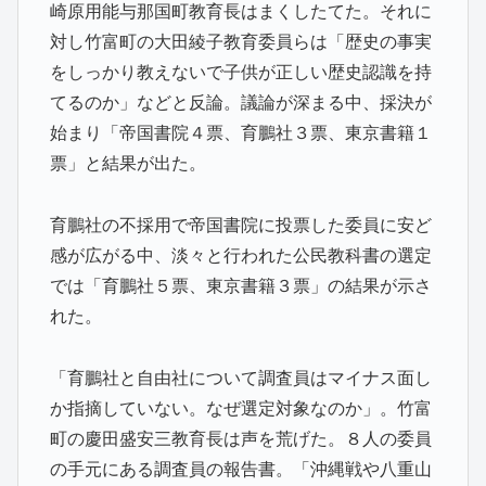
崎原用能与那国町教育長はまくしたてた。それに
対し竹富町の大田綾子教育委員らは「歴史の事実
をしっかり教えないで子供が正しい歴史認識を持
てるのか」などと反論。議論が深まる中、採決が
始まり「帝国書院４票、育鵬社３票、東京書籍１
票」と結果が出た。
育鵬社の不採用で帝国書院に投票した委員に安ど
感が広がる中、淡々と行われた公民教科書の選定
では「育鵬社５票、東京書籍３票」の結果が示さ
れた。
「育鵬社と自由社について調査員はマイナス面し
か指摘していない。なぜ選定対象なのか」。竹富
町の慶田盛安三教育長は声を荒げた。８人の委員
の手元にある調査員の報告書。「沖縄戦や八重山