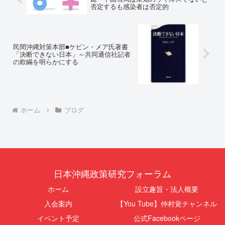
否定するも感染者は否定的
民間沖縄対策本部■ケビン・メア氏著書
「決断できない日本」～共同通信社記者
の欺瞞を明らかにする
ホーム
ブログ
日本沖縄政策研究フォーラム
ホーム
設立趣旨・法人概要
入会案内
【You Tube】仲村覚チャンネル
イベント予定
公式Facebookページ