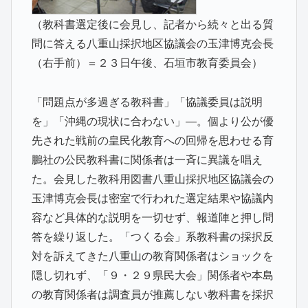
（教科書選定後に会見し、記者から続々と出る質
問に答える八重山採択地区協議会の玉津博克会長
（右手前）＝２３日午後、石垣市教育委員会）
「問題点が多過ぎる教科書」「協議委員は説明
を」「沖縄の現状に合わない」―。個より公が優
先された戦前の皇民化教育への回帰を思わせる育
鵬社の公民教科書に関係者は一斉に異議を唱え
た。会見した教科用図書八重山採択地区協議会の
玉津博克会長は密室で行われた選定結果や協議内
容など具体的な説明を一切せず、報道陣と押し問
答を繰り返した。「つくる会」系教科書の採択反
対を訴えてきた八重山の教育関係者はショックを
隠し切れず、「９・２９県民大会」関係者や本島
の教育関係者は調査員が推薦しない教科書を採択