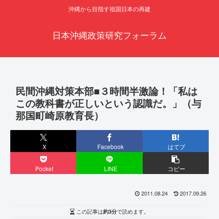
沖縄から目指す祖国日本の再建
日本沖縄政策研究フォーラム
民間沖縄対策本部■３時間半激論！「私は
この教科書が正しいという認識だ。」（与
那国町崎原教育長）
X
Facebook
はてブ
Pocket
LINE
コピー
2011.08.24
2017.09.26
この記事は
約3分
で読めます。