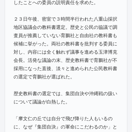
したことへの委員の説明責任を求めた。
２３日午後、密室で３時間半行われた八重山採択
地区協議会の教科書選定。歴史と公民の協議で調
査員が推薦していない育鵬社と自由社の教科書も
候補に挙がった。両社の教科書を批判する委員に
対し、内容には全く触れず議事を進める玉津博克
会長。活発な議論の末、歴史教科書で育鵬社が不
採用になった直後、淡々と進められた公民教科書
の選定で育鵬社が選ばれた。
歴史教科書の選定では、集団自決や沖縄戦の扱い
について議論が白熱した。
「摩文仁の丘では自分で飛び降りた人もいるの
に、なぜ『集団自決』の軍命にこだわるのか」と