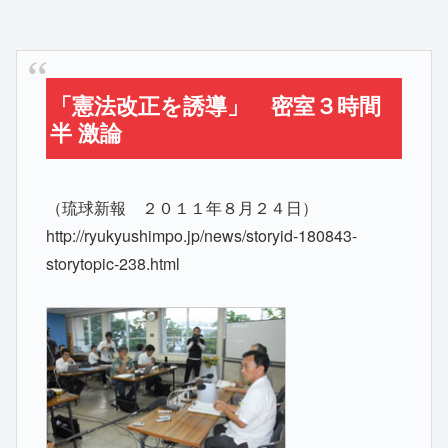
「憲法改正を誘導」 密室３時間
半 激論
（琉球新報 ２０１１年８月２４日）
http://ryukyushimpo.jp/news/storyid-180843-
storytopic-238.html