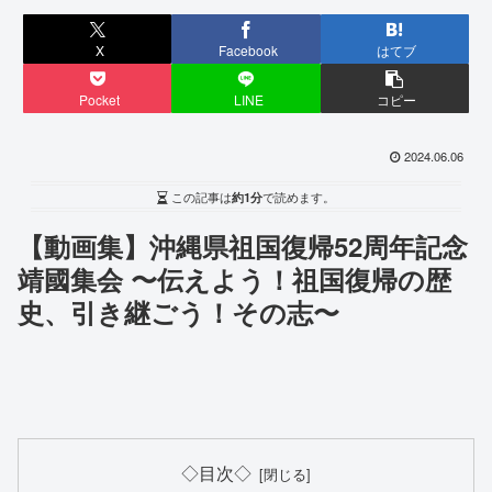
X
Facebook
はてブ
Pocket
LINE
コピー
2024.06.06
この記事は
約1分
で読めます。
【動画集】沖縄県祖国復帰52周年記念
靖國集会 〜伝えよう！祖国復帰の歴
史、引き継ごう！その志〜
◇目次◇