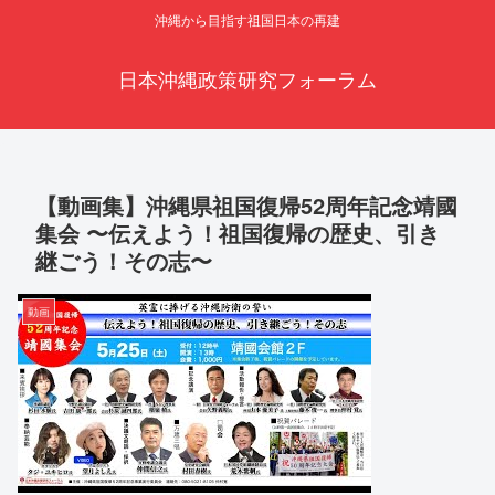
沖縄から目指す祖国日本の再建
日本沖縄政策研究フォーラム
【動画集】沖縄県祖国復帰52周年記念靖國
集会 〜伝えよう！祖国復帰の歴史、引き
継ごう！その志〜
動画