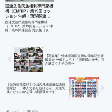
国連先住民族権利専門家機
構（EMRIP）第19回セッ
ション 沖縄・琉球関連発
言 対訳集（仮訳）
国連先住民族権利専門家機構
（EMRIP）第19回セッション 沖
縄・琉球関連発言 対訳集（仮
訳）国連先住民族権利専門家機構
（EMRIP）の各会合において行
われた、沖縄・琉球の先住民族指
定、PFAS（有機フッ素化合物）
問題、米軍基地、伝統文化（...
【写真集】沖縄県祖国復帰52周年記念靖
國集会 〜伝えよう！祖国復帰の歴史、引
き継ごう！その志〜
【緊急拡散依頼】今回の沖縄県議会議員
選挙は、日本人であり続けるか、先住民
族になるのかを選ぶ選択選挙です。
ホーム
動画