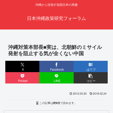
沖縄から目指す祖国日本の再建
日本沖縄政策研究フォーラム
沖縄対策本部長■実は、北朝鮮のミサイル
発射を阻止する気が全くない中国
X
Facebook
はてブ
Pocket
LINE
コピー
2012.03.30
2018.02.24
この記事は
約6分
で読めます。