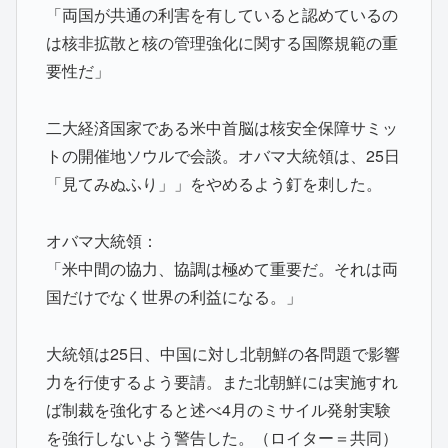
「両国が共通の利害を有していると認めているの
は核非拡散と核の管理強化に関する国際規範の重
要性だ」
二大経済国家である米中首脳は核安全保障サミッ
トの開催地ソウルで会談。オバマ大統領は、25日
「見てみぬふり」」をやめるよう釘を刺した。
オバマ大統領：
「米中間の協力、協調は極めて重要だ。それは両
国だけでなく世界の利益になる。」
大統領は25日、中国に対し北朝鮮の各問題で影響
力を行使するよう要請。また北朝鮮には実施すれ
ば制裁を強化すると述べ4月のミサイル発射実験
を強行しないよう警告した。­（ロイター＝共同）