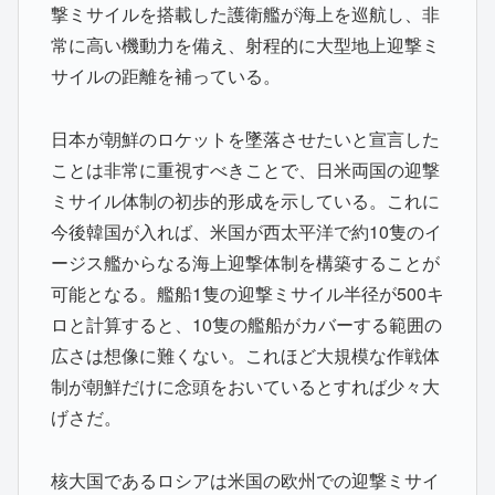
撃ミサイルを搭載した護衛艦が海上を巡航し、非
常に高い機動力を備え、射程的に大型地上迎撃ミ
サイルの距離を補っている。
日本が朝鮮のロケットを墜落させたいと宣言した
ことは非常に重視すべきことで、日米両国の迎撃
ミサイル体制の初歩的形成を示している。これに
今後韓国が入れば、米国が西太平洋で約10隻のイ
ージス艦からなる海上迎撃体制を構築することが
可能となる。艦船1隻の迎撃ミサイル半径が500キ
ロと計算すると、10隻の艦船がカバーする範囲の
広さは想像に難くない。これほど大規模な作戦体
制が朝鮮だけに念頭をおいているとすれば少々大
げさだ。
核大国であるロシアは米国の欧州での迎撃ミサイ