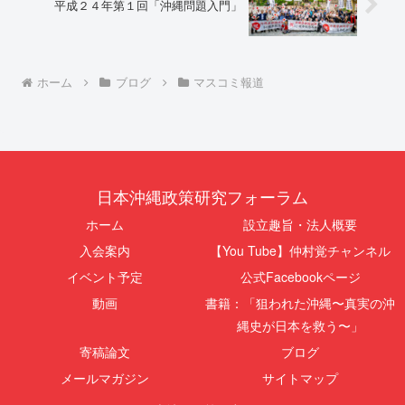
平成２４年第１回「沖縄問題入門」
ホーム
ブログ
マスコミ報道
日本沖縄政策研究フォーラム
ホーム
設立趣旨・法人概要
入会案内
【You Tube】仲村覚チャンネル
イベント予定
公式Facebookページ
動画
書籍：「狙われた沖縄〜真実の沖
縄史が日本を救う〜」
寄稿論文
ブログ
メールマガジン
サイトマップ