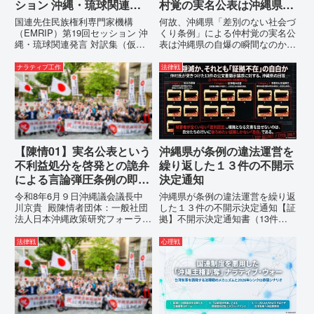
ション 沖縄・琉球関連発
村覚の実名公表は沖縄県の
言 対訳集（仮訳）
自爆の瞬間なのか？その3
国連先住民族権利専門家機構
何故、沖縄県「差別のない社会づ
つの理由。
（EMRIP）第19回セッション 沖
くり条例」による仲村覚の実名公
縄・琉球関連発言 対訳集（仮
表は沖縄県の自爆の瞬間なのか？
訳）国連先住民族権利専門家機構
その3つの理由。現在、沖縄県が
（EMRIP）の各会合において行
強行しようとしている「仲村覚の
ナラティブ工作
法律戦
われた、沖縄・琉球の先住民族指
実名公表」。行政側はこの行為
定、PFAS（有機フッ素化合物）
を、特定の個人を社会的制裁に追
問題、米軍基地、伝統文化（...
い込むための「仕上げ」だと考え
て...
【陳情01】実名公表という
沖縄県が条例の違法運営を
不利益処分を啓発との詭弁
繰り返した１３件の不開示
による言論弾圧条例の即時
決定通知
運用停止を求める陳情
令和8年6月９日沖縄議会議長中
沖縄県が条例の違法運営を繰り返
川京貴 殿陳情者団体：一般社団
した１３件の不開示決定通知【証
法人日本沖縄政策研究フォーラム
拠】不開示決定通知書（13件）
代表者名：理事長 仲村覚住
の分析：行政側の違法性の自白私
所：沖縄県那覇市電 話：
が請求した「差別認定の根拠」に
法律戦
心理戦
080- 実名公表という不利益処分
対し、県は全て非開示・存否応答
を啓発との詭弁による言論弾圧条
拒否を突きつけました。これは、
例の即時運用停止を求める陳情
彼らが行政手続きの正当性を失
1...
っ...