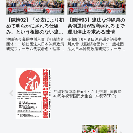
の...
【陳情02】「公表により初
【陳情03】違法な沖縄県の
めて明らかにされる仕組
条例運用が改善されるまで
み」という根拠のない違法
運用停止を求める陳情
運用の指摘と条例運用の停
沖縄議会議長中川京貴 殿 陳情者
令和8年6月９日沖縄議会議長中
止を求める陳情書
団体：一般社団法人日本沖縄政策
川京貴 殿陳情者団体：一般社団
研究フォーラム代表者名：理事
法人日本沖縄政策研究フォーラム
長 仲村覚住 所：沖縄県那覇
代表者名：理事長 仲村覚住
市電 話：080- 「公表により初
所：沖縄県那覇市電 話：080-違
めて明らかにされる仕組み」とい
法な沖縄県の条例運用が改善され
う根拠のない違法運用の指摘と条
るまで運用停止を求める陳情陳情
例運用の停止を求める陳情...
の趣旨沖縄県は、「沖縄県...
沖縄対策本部長■４・２１沖縄祖国復帰
40周年祝賀国民大集会（中野ZERO）