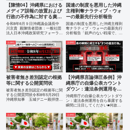
【陳情04】沖縄県における
国連の制度を悪用した沖縄
メディア誤報の放置および
主権剥奪ナラティブ・ウォ
行政の不作為に対する責任
ーの最新先行分析報告
追及と再発防止策を求める
令和8年6月９日沖縄議会議長中
国連の制度を悪用した沖縄主権剥
陳情
川京貴 殿陳情者団体：一般社団
奪ナラティブ・ウォーの最新先行
法人日本沖縄政策研究フォーラム
分析報告「銃声のない戦場で、日
代表者名：理事長 仲村覚住
本の国土が『消滅』しようとして
所：沖縄県那覇市電 話：080-
いる。」現代の戦争は、ミサイル
法律戦
法律戦
【陳情03】沖縄県におけるメデ
が飛来する以前に始まっていま
ィア誤報の放置および行政の不作
す。国連という国際的な舞台で、
為に対する責任追及と再発防...
巧妙な「言説（ナラティブ）」が
張...
被害者無き差別認定の根拠
【沖縄県言論弾圧条例】沖
等に関する公開質問状
縄県庁の自爆公表カウント
ダウン：違法条例運用を自
被害者無き差別認定の根拠等に関
ら暴露する瞬間に注目して
する公開質問状令和8年5月29日
沖縄県庁の自爆公表カウントダウ
沖縄県知事 玉城デニー殿拝啓貴
ください
ン：違法条例運用を自ら暴露する
職におかれましては、時下ますま
瞬間に注目してください■何故、
すご清祥のこととお慶び申し上げ
沖縄県が仲村覚に差別主義者レッ
ます。私は、適正な意見陳述（弁
テルを貼りたい本当の理由「なぜ
法律戦
法律戦
明）を行うにあたり、沖縄県行政
沖縄県庁は、法を無視してまで私
手続条例第28条で定められた...
を封じ込めようとするのか。」そ
の理由は明確です。県政が統治