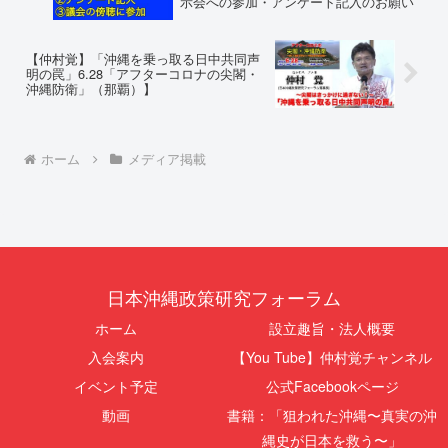
示会への参加・アンケート記入のお願い
【仲村覚】「沖縄を乗っ取る日中共同声
明の罠」6.28「アフターコロナの尖閣・
沖縄防衛」（那覇）】
ホーム
メディア掲載
日本沖縄政策研究フォーラム
ホーム
設立趣旨・法人概要
入会案内
【You Tube】仲村覚チャンネル
イベント予定
公式Facebookページ
動画
書籍：「狙われた沖縄〜真実の沖
縄史が日本を救う〜」