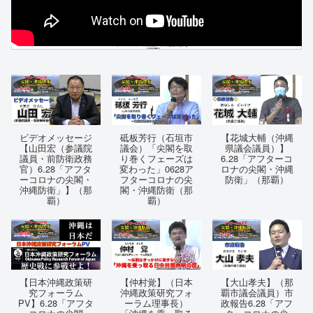
ビデオメッセージ
砥板芳行（石垣市
【花城大輔（沖縄
【山田宏（参議院
議会）「尖閣を取
県議会議員）】
議員・前防衛政務
り巻くフェーズは
6.28「アフターコ
官）6.28「アフタ
変わった」0628ア
ロナの尖閣・沖縄
ーコロナの尖閣・
フターコロナの尖
防衛」（那覇）
沖縄防衛」】（那
閣・沖縄防衛（那
覇）
覇）
【日本沖縄政策研
【仲村覚】（日本
【大山孝夫】（那
究フォーラム
沖縄政策研究フォ
覇市議会議員）市
PV】6.28「アフタ
ーラム理事長）
政報告6.28「アフ