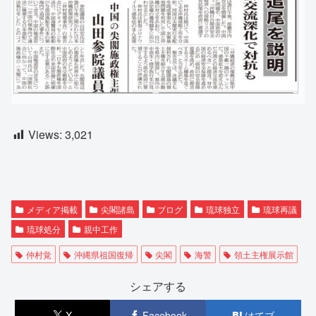
Views:
3,021
メディア掲載
尖閣諸島
ブログ
琉球独立
琉球再議
琉球処分
親中工作
仲村覚
沖縄県祖国復帰
尖閣
海警
領土主権展示館
シェアする
X
Facebook
はてブ