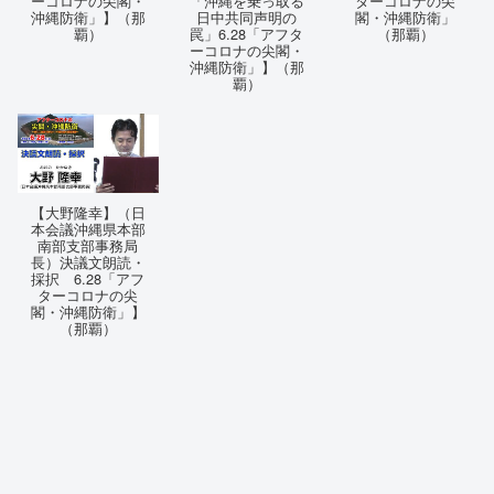
ーコロナの尖閣・
「沖縄を乗っ取る
ターコロナの尖
沖縄防衛」】（那
日中共同声明の
閣・沖縄防衛」
覇）
罠」6.28「アフタ
（那覇）
ーコロナの尖閣・
沖縄防衛」】（那
覇）
【大野隆幸】（日
本会議沖縄県本部
南部支部事務局
長）決議文朗読・
採択 6.28「アフ
ターコロナの尖
閣・沖縄防衛」】
（那覇）