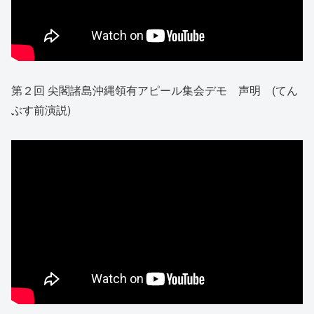
第２回 尖閣諸島沖縄領有アピール集会デモ 声明 (てん
ぶす前演説)