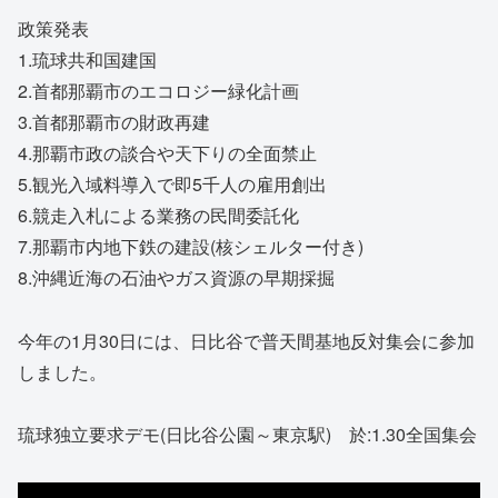
政策発表
1.琉球共和国建国
2.首都那覇市のエコロジー緑化計画
3.首都那覇市の財政再建
4.那覇市政の談合や天下りの全面禁止
5.観光入域料導入で即5千人の雇用創出
6.競走入札による業務の民間委託化
7.那覇市内地下鉄の建設(核シェルター付き)
8.沖縄近海の石油やガス資源の早期採掘
今年の1月30日には、日比谷で普天間基地反対集会に参加
しました。
琉球独立要求デモ(日比谷公園～東京駅) 於:1.30全国集会