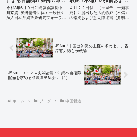
による言論弾圧条例の即時
瑕疵（不備）の指摘および
運用停止を求める陳情
意見陳述書（弁明書）提出
令和8年6月９日沖縄議会議長中
４月２２日付 【玉城デニー知事
の留保の通告
川京貴 殿陳情者団体：一般社団
宛】に提出した法的瑕疵（不備）
法人日本沖縄政策研究フォーラム
の指摘および意見陳述書（弁明
代表者名：理事長 仲村覚住
書）提出の留保の通告４月２２日
所：沖縄県那覇市電 話：
に、玉城デニー宛に以下の違法状
080- 実名公表という不利益処分
態の指摘と意見陳述（弁明）留保
を啓発との詭弁による言論弾圧条
の通告を行いました。沖縄県は、
例の即時運用停止を求める陳情
この時は、違法を認めて軌道修正
JSN■「中国は沖縄の主権を求めよ」、香
1...
す...
港有力誌も強硬論
JSN■１０・２４尖閣諸島・沖縄へ自衛隊
配備を求める請願国民集会：（1）
ホーム
ブログ
中国報道