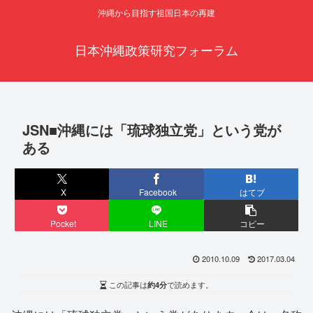
沖縄から目指す祖国日本の再建
日本沖縄政策研究フォーラム
JSN■沖縄には「琉球独立党」という党が
ある
X
Facebook
はてブ
Pocket
LINE
コピー
2010.10.09
2017.03.04
この記事は
約4分
で読めます。