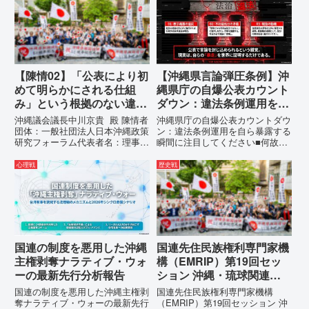
実名公表」。行政側はこの行為
【陳情03】沖縄県におけるメデ
を、特定の個人を社会的制裁に追
ィア誤報の放置および行政の不作
い込むための「仕上げ」だと考え
為に対する責任追及と再発防...
て...
【陳情02】「公表により初
【沖縄県言論弾圧条例】沖
めて明らかにされる仕組
縄県庁の自爆公表カウント
み」という根拠のない違法
ダウン：違法条例運用を自
運用の指摘と条例運用の停
ら暴露する瞬間に注目して
沖縄議会議長中川京貴 殿 陳情者
沖縄県庁の自爆公表カウントダウ
止を求める陳情書
ください
団体：一般社団法人日本沖縄政策
ン：違法条例運用を自ら暴露する
研究フォーラム代表者名：理事
瞬間に注目してください■何故、
長 仲村覚住 所：沖縄県那覇
沖縄県が仲村覚に差別主義者レッ
市電 話：080- 「公表により初
テルを貼りたい本当の理由「なぜ
心理戦
歴史戦
めて明らかにされる仕組み」とい
沖縄県庁は、法を無視してまで私
う根拠のない違法運用の指摘と条
を封じ込めようとするのか。」そ
例運用の停止を求める陳情...
の理由は明確です。県政が統治
の...
国連の制度を悪用した沖縄
国連先住民族権利専門家機
主権剥奪ナラティブ・ウォ
構（EMRIP）第19回セッ
ーの最新先行分析報告
ション 沖縄・琉球関連発
言 対訳集（仮訳）
国連の制度を悪用した沖縄主権剥
国連先住民族権利専門家機構
奪ナラティブ・ウォーの最新先行
（EMRIP）第19回セッション 沖