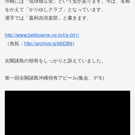
沖縄には「琉球独立党」という党があります。今は、名称
をかえて「かりゆしクラブ」となっています。
漢字では「嘉利吉倶楽部」と書きます。
http://www.bekkoame.ne.jp/i/a-001/
（魚拓：
http://archive.is/66DB9
）
尖閣諸島の領有をしっかりと訴えていました。
第一回尖閣諸島沖縄領有アピール(集会、デモ)