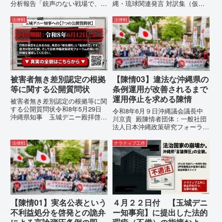
分析報告「銃声のない戦場で、日
縄・琉球関連発言 対訳集（仮
本の国土が『消滅』しようとして
訳）国連先住民族権利専門家機構
いる。」現代の戦争は、ミサイル
（EMRIP）の各会合において行
法律戦
法律戦
が飛来する以前に始まっていま
われた、沖縄・琉球の先住民族指
す。国連という国際的な舞台で、
定、PFAS（有機フッ素化合物）
巧妙な「言説（ナラティブ）」が
問題、米軍基地、伝統文化（...
張...
被害者無き差別認定の根拠
【陳情03】違法な沖縄県の
等に関する公開質問状
条例運用が改善されるまで
運用停止を求める陳情
被害者無き差別認定の根拠等に関
する公開質問状令和8年5月29日
令和8年6月９日沖縄議会議長中
沖縄県知事 玉城デニー殿拝啓貴
川京貴 殿陳情者団体：一般社団
職におかれましては、時下ますま
法人日本沖縄政策研究フォーラム
すご清祥のこととお慶び申し上げ
代表者名：理事長 仲村覚住
ます。私は、適正な意見陳述（弁
所：沖縄県那覇市電 話：080-違
法律戦
ナラティブ工作
明）を行うにあたり、沖縄県行政
法な沖縄県の条例運用が改善され
手続条例第28条で定められた...
るまで運用停止を求める陳情陳情
の趣旨沖縄県は、「沖縄県...
【陳情01】実名公表という
４月２２日付 【玉城デニ
不利益処分を啓発との詭弁
ー知事宛】に提出した法的