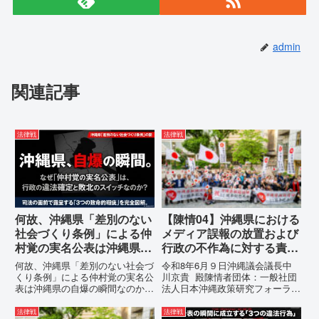
admin
関連記事
法律戦
法律戦
何故、沖縄県「差別のない
【陳情04】沖縄県における
社会づくり条例」による仲
メディア誤報の放置および
村覚の実名公表は沖縄県の
行政の不作為に対する責任
自爆の瞬間なのか？その3
追及と再発防止策を求める
何故、沖縄県「差別のない社会づ
令和8年6月９日沖縄議会議長中
つの理由。
陳情
くり条例」による仲村覚の実名公
川京貴 殿陳情者団体：一般社団
表は沖縄県の自爆の瞬間なのか？
法人日本沖縄政策研究フォーラム
その3つの理由。現在、沖縄県が
代表者名：理事長 仲村覚住
強行しようとしている「仲村覚の
所：沖縄県那覇市電 話：080-
法律戦
法律戦