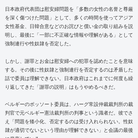
日本政府代表団は慰安婦問題を「多数の女性の名誉と尊厳
を深く傷つけた問題」として、多くの時間を使ってアジア
女性基金、日韓合意などのお詫びと償い金の取り組みを説
明し、最後に「一部に不正確な情報や理解がある」として
強制連行や性奴隷を否定した。
しかし、謝罪とお金は慰安婦への犯罪を認めたことを意味
する。その後に性奴隷と強制連行を否定するのは矛盾した
話で委員は理解できない。日本政府はこれまでに何度も繰
り返してきた「謝罪の説明」はもうやめるべきだ。
ベルギーのボッソート委員は、ハーグ常設仲裁裁判所の裁
判官で元ベルギー憲法裁判所の判事という識者だ。彼でさ
え「問題を矮小化、否定するのは受け入れられない。性奴
隷が適切でないという理由が理解できない」と会議の最後