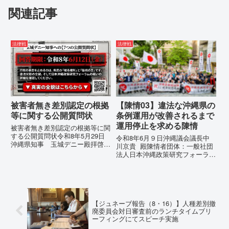
関連記事
法律戦
法律戦
被害者無き差別認定の根拠
【陳情03】違法な沖縄県の
等に関する公開質問状
条例運用が改善されるまで
運用停止を求める陳情
被害者無き差別認定の根拠等に関
する公開質問状令和8年5月29日
令和8年6月９日沖縄議会議長中
沖縄県知事 玉城デニー殿拝啓貴
川京貴 殿陳情者団体：一般社団
職におかれましては、時下ますま
法人日本沖縄政策研究フォーラム
すご清祥のこととお慶び申し上げ
代表者名：理事長 仲村覚住
ます。私は、適正な意見陳述（弁
所：沖縄県那覇市電 話：080-違
明）を行うにあたり、沖縄県行政
法な沖縄県の条例運用が改善され
手続条例第28条で定められた...
るまで運用停止を求める陳情陳情
の趣旨沖縄県は、「沖縄県...
【ジュネーブ報告（8・16）】人種差別撤
廃委員会対日審査前のランチタイムブリ
ーフィングにてスピーチ実施