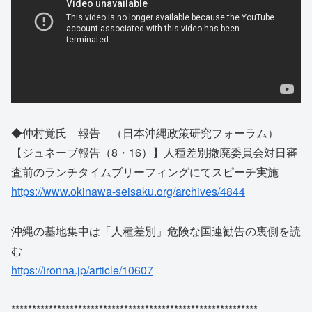
◆仲村覚氏 報告 （日本沖縄政策研究フォーラム）
【ジュネーブ報告（8・16）】人種差別撤廃委員会対日審
査前のランチタイムブリーフィングにてスピーチ実施
https://www.okinawa-seisaku.org/archives/4844
沖縄の基地集中は「人種差別」危険な国連勧告の裏側を読
む
https://ironna.jp/article/10607
***********************************************************