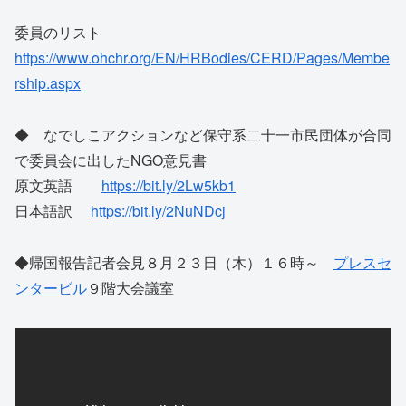
委員のリスト
https://www.ohchr.org/EN/HRBodies/CERD/Pages/Membe
rship.aspx
◆ なでしこアクションなど保守系二十一市民団体が合同
で委員会に出したNGO意見書
原文英語
https://bit.ly/2Lw5kb1
日本語訳
https://bit.ly/2NuNDcj
◆帰国報告記者会見８月２３日（木）１６時～
プレスセ
ンタービル
９階大会議室