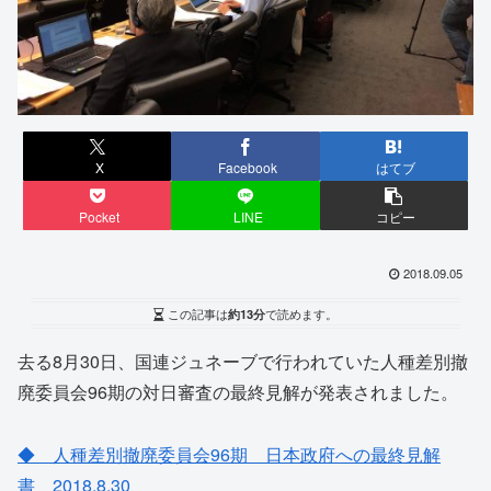
X
Facebook
はてブ
Pocket
LINE
コピー
2018.09.05
この記事は
約13分
で読めます。
去る8月30日、国連ジュネーブで行われていた人種差別撤
廃委員会96期の対日審査の最終見解が発表されました。
◆ 人種差別撤廃委員会96期 日本政府への最終見解
書 2018.8.30