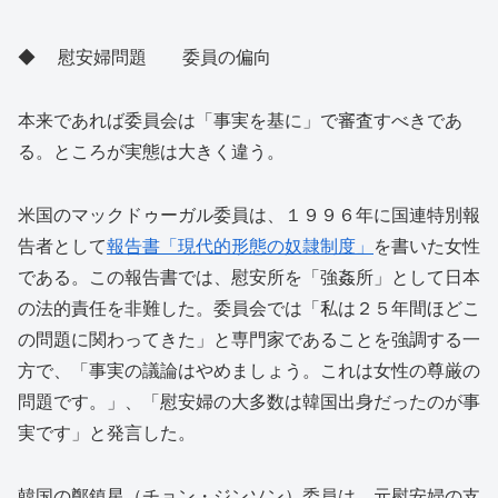
◆ 慰安婦問題 委員の偏向
本来であれば委員会は「事実を基に」で審査すべきであ
る。ところが実態は大きく違う。
米国のマックドゥーガル委員は、１９９６年に国連特別報
告者として
報告書「現代的形態の奴隷制度」
を書いた女性
である。この報告書では、慰安所を「強姦所」として日本
の法的責任を非難した。委員会では「私は２５年間ほどこ
の問題に関わってきた」と専門家であることを強調する一
方で、「事実の議論はやめましょう。これは女性の尊厳の
問題です。」、「慰安婦の大多数は韓国出身だったのが事
実です」と発言した。
韓国の鄭鎮星（チョン・ジンソン）委員は、元慰安婦の支