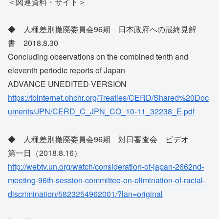
＜関連資料・サイト＞
◆ 人種差別撤廃委員会96期 日本政府への最終見解
書 2018.8.30
Concluding observations on the combined tenth and
eleventh periodic reports of Japan
ADVANCE UNEDITED VERSION
https://tbinternet.ohchr.org/Treaties/CERD/Shared%20Doc
uments/JPN/CERD_C_JPN_CO_10-11_32238_E.pdf
◆ 人種差別撤廃委員会96期 対日審査会 ビデオ
第一日（2018.8.16）
http://webtv.un.org/watch/consideration-of-japan-2662nd-
meeting-96th-session-committee-on-elimination-of-racial-
discrimination/5823254962001/?lan=original