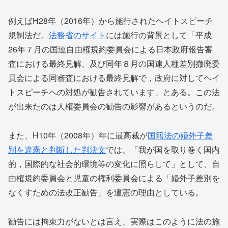
例えばH28年（2016年）から施行されたヘイトスピーチ
規制法だ。
法務省のサイト
には施行の背景として「平成
26年７月の国連自由権規約委員会による日本政府報告審
査における最終見解、及び同年８月の国連人種差別撤廃委
員会による同審査における最終見解で，政府に対してヘイ
トスピーチへの対処が勧告されています」とある。この法
が出来たのは人権委員会の勧告の影響があるというのだ。
また、H10年（2008年）年に最高裁が
国籍法の婚外子差
別を違憲と判断した判決文
では、「我が国を取り巻く国内
的，国際的な社会的環境等の変化に照らして」として、自
由権規約委員会と児童の権利委員会による「婚外子差別を
なくすための法改正勧告」を違憲の理由としている。
勧告には拘束力がないとは言え、実際はこのように法の施