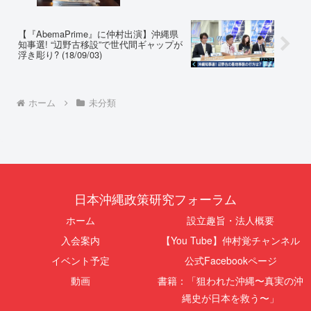
【『AbemaPrime』に仲村出演】沖縄県
知事選! “辺野古移設”で世代間ギャップが
浮き彫り? (18/09/03)
ホーム
未分類
日本沖縄政策研究フォーラム
ホーム
設立趣旨・法人概要
入会案内
【You Tube】仲村覚チャンネル
イベント予定
公式Facebookページ
動画
書籍：「狙われた沖縄〜真実の沖
縄史が日本を救う〜」