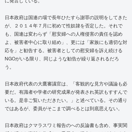
に発言している。
日本政府は国連の場で長年ひたすら謝罪の説明をしてきた
が、２０１４年７月に初めて性奴隷を否定した。それで
も、国連は変わらず「慰安婦への人権侵害の責任を認め
よ、被害者中心に取り組め」、更には「家族にも適切な対
応を」と勧告する。被害者としての慰安婦を訴え続ける
NGOがいる限り、同じような勧告が繰り返されるだろ
う。
日本政府代表の大鷹審議官は、「客観的な見方や議論も必
要だ。有識者や学者の研究成果が発表され英訳もすすんで
いる。是非ご覧いただきたい。」と述べている。その通り
ではあるが、委員がそこまで調べるとは到底思えない。
日本政府はクマラスワミ報告のへの反論書も含め、事実関