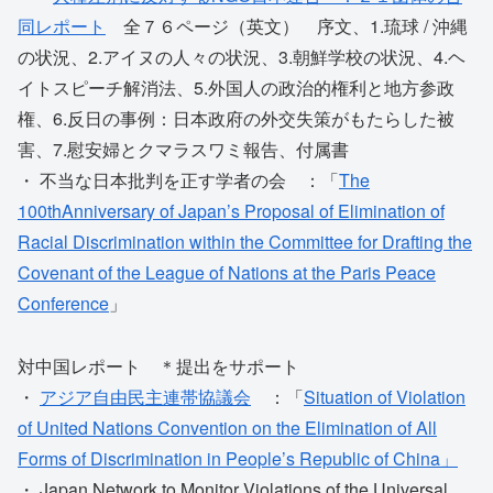
同レポート
全７６ページ（英文） 序文、1.琉球 / 沖縄
の状況、2.アイヌの人々の状況、3.朝鮮学校の状況、4.ヘ
イトスピーチ解消法、5.外国人の政治的権利と地方参政
権、6.反日の事例：日本政府の外交失策がもたらした被
害、7.慰安婦とクマラスワミ報告、付属書
・ 不当な日本批判を正す学者の会 ：「
The
100thAnniversary of Japan’s Proposal of Elimination of
Racial Discrimination within the Committee for Drafting the
Covenant of the League of Nations at the Paris Peace
Conference
」
対中国レポート ＊提出をサポート
・
アジア自由民主連帯協議会
：「
Situation of Violation
of United Nations Convention on the Elimination of All
Forms of Discrimination in People’s Republic of China」
・ Japan Network to Monitor Violations of the Universal