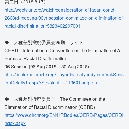
第二日（2018.8.17）
http://webtv.un.org/watch/consideration-of-japan-contd-
2663rd-meeting-96th-session-committee-on-elimination-of-
racial-discrimination/5823402297001
◆ 人種差別撤廃委員会96期 サイト
CERD – International Convention on the Elimination of All
Forms of Racial Discrimination
96 Session (06 Aug 2018 – 30 Aug 2018)
http://tbinternet.ohchr.org/_layouts/treatybodyexternal/Sess
ionDetails1.aspx?SessionID=1196&Lang=en
◆ 人種差別撤廃委員会 The Committee on the
Elimination of Racial Discrimination (CERD)
https://www.ohchr.org/EN/HRBodies/CERD/Pages/CERDI
ndex.aspx