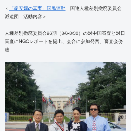
＜
「慰安婦の真実」国民運動
国連人種差別撤廃委員会
派遣団 活動内容＞
人種差別撤廃委員会96期（8/6-8/30）の対中国審査と対日
審査にNGOレポートを提出、会合に参加発言、審査会傍
聴