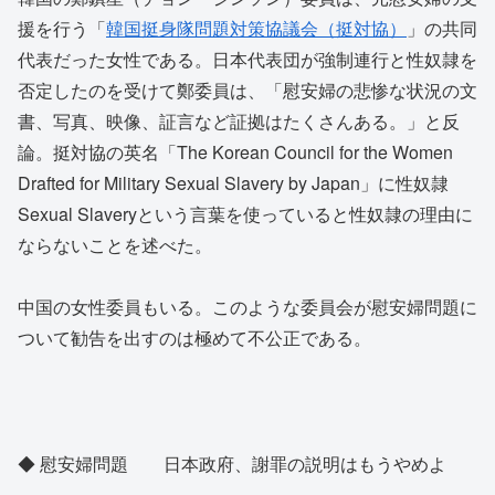
援を行う「
韓国挺身隊問題対策協議会（挺対協）
」の共同
代表だった女性である。日本代表団が強制連行と性奴隷を
否定したのを受けて鄭委員は、「慰安婦の悲惨な状況の文
書、写真、映像、証言など証拠はたくさんある。」と反
論。挺対協の英名「The Korean Council for the Women
Drafted for Military Sexual Slavery by Japan」に性奴隷
Sexual Slaveryという言葉を使っていると性奴隷の理由に
ならないことを述べた。
中国の女性委員もいる。このような委員会が慰安婦問題に
ついて勧告を出すのは極めて不公正である。
◆ 慰安婦問題 日本政府、謝罪の説明はもうやめよ