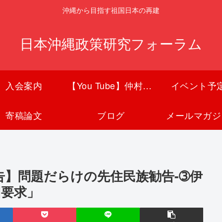
沖縄から目指す祖国日本の再建
日本沖縄政策研究フォーラム
入会案内
【You Tube】仲村覚チャンネル
イベント予
寄稿論文
ブログ
メールマガジ
告】問題だらけの先住民族勧告-➂伊
回要求」