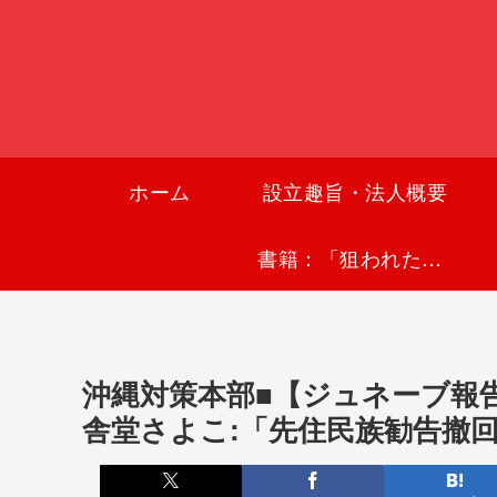
ホーム
設立趣旨・法人概要
書籍：「狙われた沖縄〜真実の沖縄史が日本を救う〜」
沖縄対策本部■【ジュネーブ報
舎堂さよこ:「先住民族勧告撤