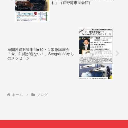
れ」（宜野湾市民会館）
民間沖縄対策本部■10・１緊急講演会
「今、沖縄が危ない！」Sengoku38から
のメッセージ
ホーム
ブログ