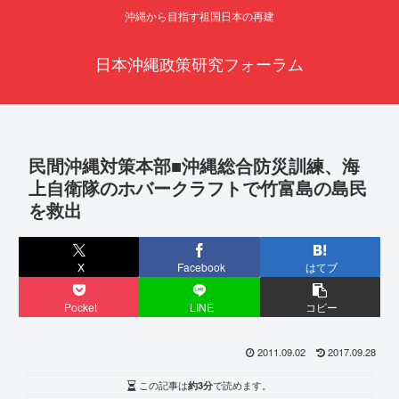
沖縄から目指す祖国日本の再建
日本沖縄政策研究フォーラム
民間沖縄対策本部■沖縄総合防災訓練、海
上自衛隊のホバークラフトで竹富島の島民
を救出
X
Facebook
はてブ
Pocket
LINE
コピー
2011.09.02
2017.09.28
この記事は
約3分
で読めます。