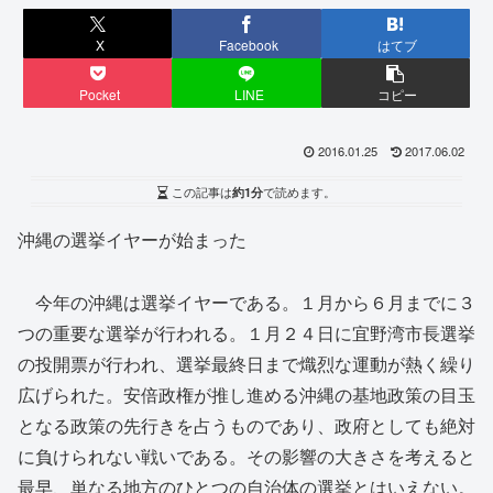
X
Facebook
はてブ
Pocket
LINE
コピー
2016.01.25
2017.06.02
この記事は
約1分
で読めます。
沖縄の選挙イヤーが始まった
今年の沖縄は選挙イヤーである。１月から６月までに３
つの重要な選挙が行われる。１月２４日に宜野湾市長選挙
の投開票が行われ、選挙最終日まで熾烈な運動が熱く繰り
広げられた。安倍政権が推し進める沖縄の基地政策の目玉
となる政策の先行きを占うものであり、政府としても絶対
に負けられない戦いである。その影響の大きさを考えると
最早、単なる地方のひとつの自治体の選挙とはいえない。