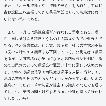
また、「オール沖縄」や「沖縄の民意」を大義として辺野
古移設阻止を主張してきた翁長陣営にとっても絶対に負け
られない戦いである。
また、６月には県議会選挙が行われる予定である。現
在、自民党は４８議席のうちの１３議席のみで小数野党で
ある。その議席数は、社会党、共産党、社会大衆党の革新
３党の合計の１４議席すら下回っている。公明党は３議席
あるが、辺野古移設が争点になると県内移設反対側に回る
ので自民党にとって県議会の運営は非常に厳しい状態にあ
る。今年の県議会選挙で自民党は議席を大幅に増やして、
県政の主導を奪還できるかどうかがかかっている。いまの
議席のままだと、革新与党が提案する議案がなんでも通っ
てしまい、安倍内閣と対立する方向に沖縄が持って行かれ
てしまうからだ。