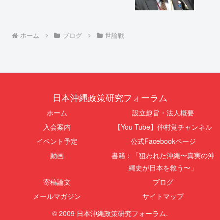
ホーム
ブログ
世論戦
日本沖縄政策研究フォーラム
ホーム
設立趣旨・法人概要
入会案内
【You Tube】仲村覚チャンネル
イベント予定
公式Facebookページ
動画
書籍：「狙われた沖縄〜真実の沖
縄史が日本を救う〜」
寄稿論文
ブログ
メールマガジン
サイトマップ
© 2009 日本沖縄政策研究フォーラム.