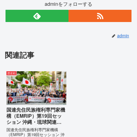
adminをフォローする
admin
関連記事
歴史戦
国連先住民族権利専門家機
構（EMRIP）第19回セッ
ション 沖縄・琉球関連発
言 対訳集（仮訳）
国連先住民族権利専門家機構
（EMRIP）第19回セッション 沖