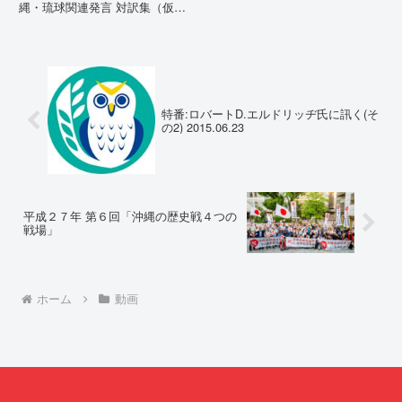
縄・琉球関連発言 対訳集（仮
訳）国連先住民族権利専門家機構
（EMRIP）の各会合において行
われた、沖縄・琉球の先住民族指
定、PFAS（有機フッ素化合物）
問題、米軍基地、伝統文化（...
特番:ロバートD.エルドリッヂ氏に訊く(そ
の2) 2015.06.23
平成２７年 第６回「沖縄の歴史戦４つの
戦場」
ホーム
動画