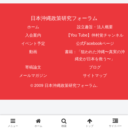
日本沖縄政策研究フォーラム
ホーム
設立趣旨・法人概要
入会案内
【You Tube】仲村覚チャンネル
イベント予定
公式Facebookページ
動画
書籍：「狙われた沖縄〜真実の沖
縄史が日本を救う〜」
寄稿論文
ブログ
メールマガジン
サイトマップ
© 2009 日本沖縄政策研究フォーラム.
メニュー
ホーム
検索
トップ
サイドバー