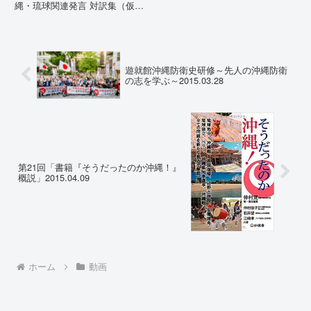
縄・琉球関連発言 対訳集（仮
訳）国連先住民族権利専門家機構
（EMRIP）の各会合において行
われた、沖縄・琉球の先住民族指
定、PFAS（有機フッ素化合物）
問題、米軍基地、伝統文化（...
遊就館沖縄防衛史研修～先人の沖縄防衛
の志を学ぶ～2015.03.28
第21回「書籍『そうだったのか沖縄！』
概説」2015.04.09
ホーム
動画