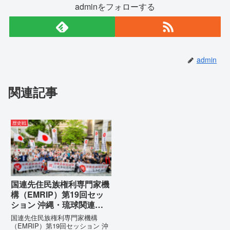
adminをフォローする
admin
関連記事
歴史戦
国連先住民族権利専門家機
構（EMRIP）第19回セッ
ション 沖縄・琉球関連発
言 対訳集（仮訳）
国連先住民族権利専門家機構
（EMRIP）第19回セッション 沖