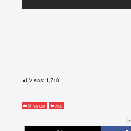
Views:
1,718
講演会動画
動画
シ