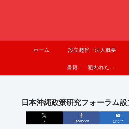
ホーム
設立趣旨・法人概要
書籍：「狙われた沖縄〜真実の沖縄史が日本を救う〜」
日本沖縄政策研究フォーラム設立記念
X
Facebook
はてブ