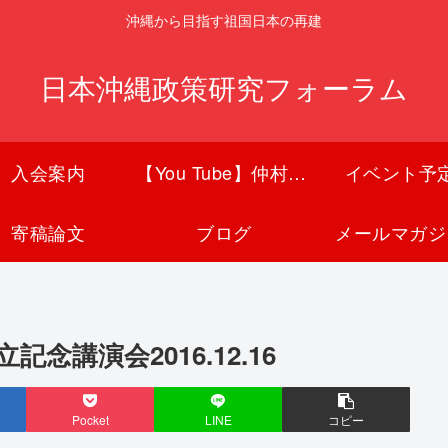
沖縄から目指す祖国日本の再建
日本沖縄政策研究フォーラム
入会案内
【You Tube】仲村覚チャンネル
イベント予
寄稿論文
ブログ
メールマガジ
講演会2016.12.16
Pocket
LINE
コピー