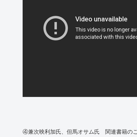
④兼次映利加氏、但馬オサム氏 関連書籍の