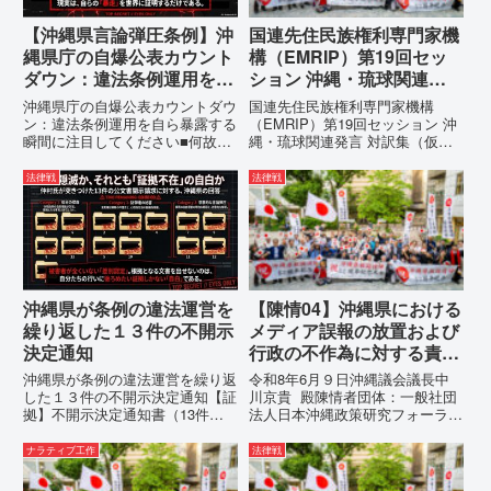
【沖縄県言論弾圧条例】沖
国連先住民族権利専門家機
縄県庁の自爆公表カウント
構（EMRIP）第19回セッ
ダウン：違法条例運用を自
ション 沖縄・琉球関連発
ら暴露する瞬間に注目して
言 対訳集（仮訳）
沖縄県庁の自爆公表カウントダウ
国連先住民族権利専門家機構
ください
ン：違法条例運用を自ら暴露する
（EMRIP）第19回セッション 沖
瞬間に注目してください■何故、
縄・琉球関連発言 対訳集（仮
沖縄県が仲村覚に差別主義者レッ
訳）国連先住民族権利専門家機構
テルを貼りたい本当の理由「なぜ
（EMRIP）の各会合において行
法律戦
法律戦
沖縄県庁は、法を無視してまで私
われた、沖縄・琉球の先住民族指
を封じ込めようとするのか。」そ
定、PFAS（有機フッ素化合物）
の理由は明確です。県政が統治
問題、米軍基地、伝統文化（...
の...
沖縄県が条例の違法運営を
【陳情04】沖縄県における
繰り返した１３件の不開示
メディア誤報の放置および
決定通知
行政の不作為に対する責任
追及と再発防止策を求める
沖縄県が条例の違法運営を繰り返
令和8年6月９日沖縄議会議長中
陳情
した１３件の不開示決定通知【証
川京貴 殿陳情者団体：一般社団
拠】不開示決定通知書（13件）
法人日本沖縄政策研究フォーラム
の分析：行政側の違法性の自白私
代表者名：理事長 仲村覚住
が請求した「差別認定の根拠」に
所：沖縄県那覇市電 話：080-
ナラティブ工作
法律戦
対し、県は全て非開示・存否応答
【陳情03】沖縄県におけるメデ
拒否を突きつけました。これは、
ィア誤報の放置および行政の不作