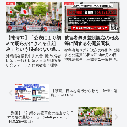
強行しようとしている「仲村覚の
いる。」現代の戦争は、ミサイル
法律戦
法律戦
実名公表」。行政側はこの行為
が飛来する以前に始まっていま
を、特定の個人を社会的制裁に追
す。国連という国際的な舞台で、
い込むための「仕上げ」だと考え
巧妙な「言説（ナラティブ）」が
て...
張...
【陳情02】「公表により初
被害者無き差別認定の根拠
めて明らかにされる仕組
等に関する公開質問状
み」という根拠のない違法
被害者無き差別認定の根拠等に関
運用の指摘と条例運用の停
する公開質問状令和8年5月29日
沖縄議会議長中川京貴 殿 陳情者
沖縄県知事 玉城デニー殿拝啓貴
止を求める陳情書
団体：一般社団法人日本沖縄政策
職におかれましては、時下ますま
研究フォーラム代表者名：理事
すご清祥のこととお慶び申し上げ
長 仲村覚住 所：沖縄県那覇
ます。私は、適正な意見陳述（弁
市電 話：080- 「公表により初
明）を行うにあたり、沖縄県行政
めて明らかにされる仕組み」とい
手続条例第28条で定められた...
う根拠のない違法運用の指摘と条
例運用の停止を求める陳情...
【動画】日本を危機から救う「陳情・請
願」(R4.08.20)
【動画】「沖縄を共産革命の拠点から日
本再建の基地へ！」（inteligenceラボ
H4.8.23@富山）