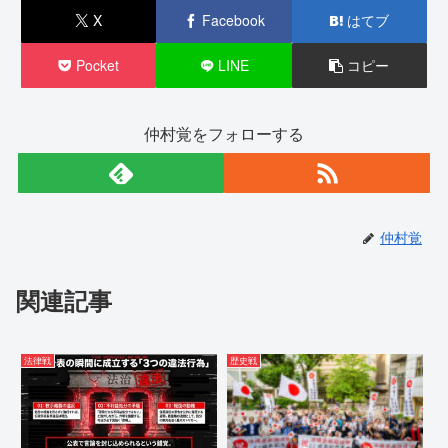
X
Facebook
はてブ
Pocket
LINE
コピー
仲村覚をフォローする
仲村覚
関連記事
法律戦
歴史戦