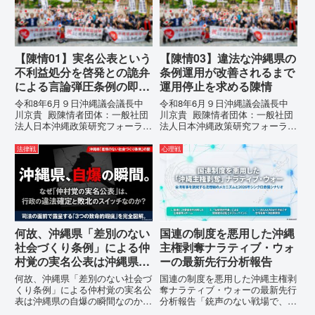
彼らが行政手続きの正当性を失
為に対する責任追及と再発防...
っ...
【陳情01】実名公表という
【陳情03】違法な沖縄県の
不利益処分を啓発との詭弁
条例運用が改善されるまで
による言論弾圧条例の即時
運用停止を求める陳情
運用停止を求める陳情
令和8年6月９日沖縄議会議長中
令和8年6月９日沖縄議会議長中
川京貴 殿陳情者団体：一般社団
川京貴 殿陳情者団体：一般社団
法人日本沖縄政策研究フォーラム
法人日本沖縄政策研究フォーラム
代表者名：理事長 仲村覚住
代表者名：理事長 仲村覚住
所：沖縄県那覇市電 話：
所：沖縄県那覇市電 話：080-違
法律戦
心理戦
080- 実名公表という不利益処分
法な沖縄県の条例運用が改善され
を啓発との詭弁による言論弾圧条
るまで運用停止を求める陳情陳情
例の即時運用停止を求める陳情
の趣旨沖縄県は、「沖縄県...
1...
何故、沖縄県「差別のない
国連の制度を悪用した沖縄
社会づくり条例」による仲
主権剥奪ナラティブ・ウォ
村覚の実名公表は沖縄県の
ーの最新先行分析報告
自爆の瞬間なのか？その3
何故、沖縄県「差別のない社会づ
国連の制度を悪用した沖縄主権剥
つの理由。
くり条例」による仲村覚の実名公
奪ナラティブ・ウォーの最新先行
表は沖縄県の自爆の瞬間なのか？
分析報告「銃声のない戦場で、日
その3つの理由。現在、沖縄県が
本の国土が『消滅』しようとして