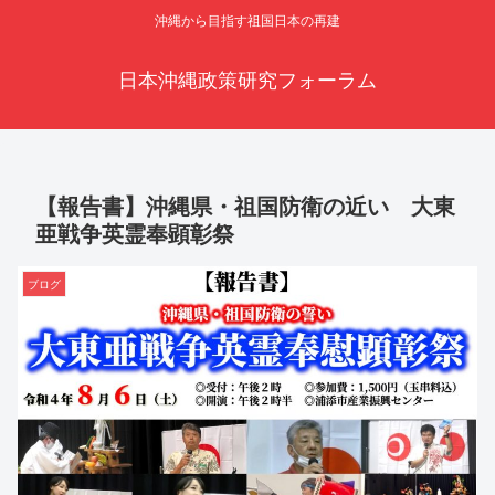
沖縄から目指す祖国日本の再建
日本沖縄政策研究フォーラム
【報告書】沖縄県・祖国防衛の近い 大東
亜戦争英霊奉顕彰祭
ブログ