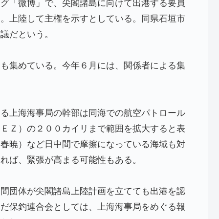
ログ「微博」で、尖閣諸島に向けて出港する要員
た。上陸して主権を示すとしている。同県石垣市
抗議だという。
金も集めている。今年６月には、関係者による集
する上海海事局の幹部は同海での航空パトロール
ＥＥＺ）の２００カイリまで範囲を拡大すると表
・春暁）など日中間で摩擦になっている海域も対
すれば、緊張が高まる可能性もある。
民間団体が尖閣諸島上陸計画を立てても出港を認
ただ保釣連合会としては、上海海事局をめぐる報