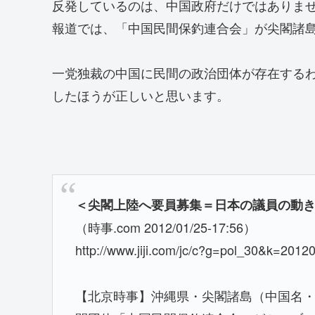
反発しているのは、中国政府だけではありま
報道では、「中国民間保釣連合会」が尖閣諸
一党独裁の中国に民間の政治団体が存在する
したほうが正しいと思います。
＜尖閣上陸へ要員募集＝日本の議員の動
（時事.com 2012/01/25-17:56）
http://www.jiji.com/jc/c?g=pol_30&k=201
【北京時事】沖縄県・尖閣諸島（中国名