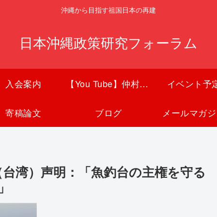
沖縄から目指す祖国日本の再建
日本沖縄政策研究フォーラム
入会案内
【You Tube】仲村覚チャンネル
イベント予
寄稿論文
ブログ
メールマガジ
（台湾）声明：「魚釣台の主権を守る
」