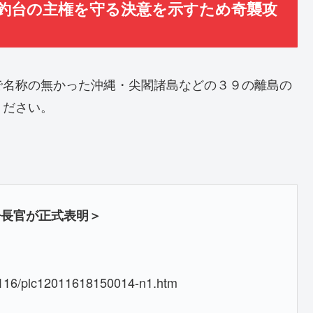
魚釣台の主権を守る決意を示すため奇襲攻
で名称の無かった沖縄・尖閣諸島などの３９の離島の
ください。
房長官が正式表明＞
20116/plc12011618150014-n1.htm