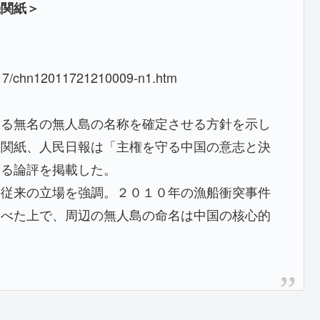
機関紙＞
0117/chn12011721210009-n1.htm
ある無名の無人島の名称を確定させる方針を示し
機関紙、人民日報は「主権を守る中国の意志と決
する論評を掲載した。
る従来の立場を強調。２０１０年の漁船衝突事件
述べた上で、周辺の無人島の命名は中国の核心的
）