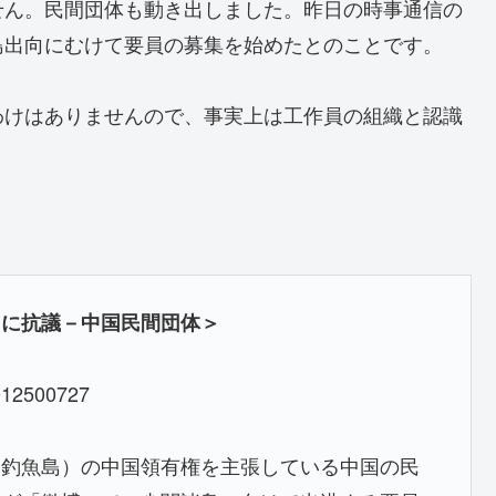
せん。民間団体も動き出しました。昨日の時事通信の
島出向にむけて要員の募集を始めたとのことです。
わけはありませんので、事実上は工作員の組織と認識
きに抗議－中国民間団体＞
2012500727
・釣魚島）の中国領有権を主張している中国の民