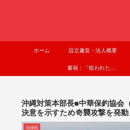
ホーム
設立趣旨・法人概要
書籍：「狙われた沖縄〜真実の沖縄史が日本を救う〜」
沖縄対策本部長■中華保釣協会
決意を示すため奇襲攻撃を発動
法律戦