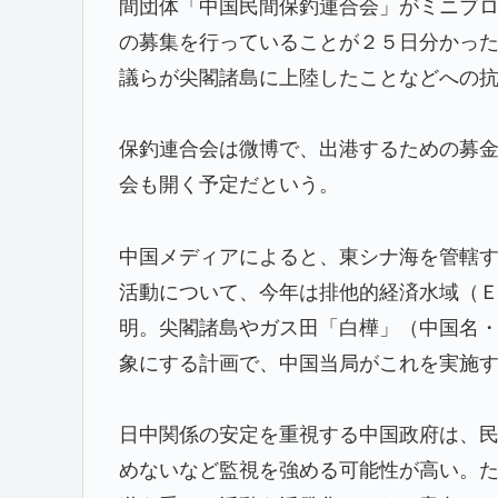
間団体「中国民間保釣連合会」がミニブ
の募集を行っていることが２５日分かっ
議らが尖閣諸島に上陸したことなどへの
保釣連合会は微博で、出港するための募
会も開く予定だという。
中国メディアによると、東シナ海を管轄
活動について、今年は排他的経済水域（
明。尖閣諸島やガス田「白樺」（中国名
象にする計画で、中国当局がこれを実施
日中関係の安定を重視する中国政府は、
めないなど監視を強める可能性が高い。