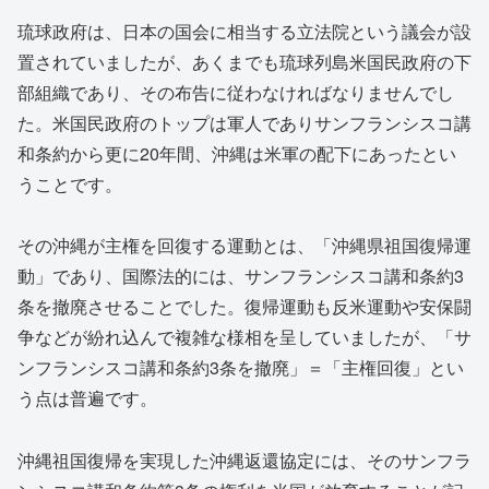
琉球政府は、日本の国会に相当する立法院という議会が設
置されていましたが、あくまでも琉球列島米国民政府の下
部組織であり、その布告に従わなければなりませんでし
た。米国民政府のトップは軍人でありサンフランシスコ講
和条約から更に20年間、沖縄は米軍の配下にあったとい
うことです。
その沖縄が主権を回復する運動とは、「沖縄県祖国復帰運
動」であり、国際法的には、サンフランシスコ講和条約3
条を撤廃させることでした。復帰運動も反米運動や安保闘
争などが紛れ込んで複雑な様相を呈していましたが、「サ
ンフランシスコ講和条約3条を撤廃」＝「主権回復」とい
う点は普遍です。
沖縄祖国復帰を実現した沖縄返還協定には、そのサンフラ