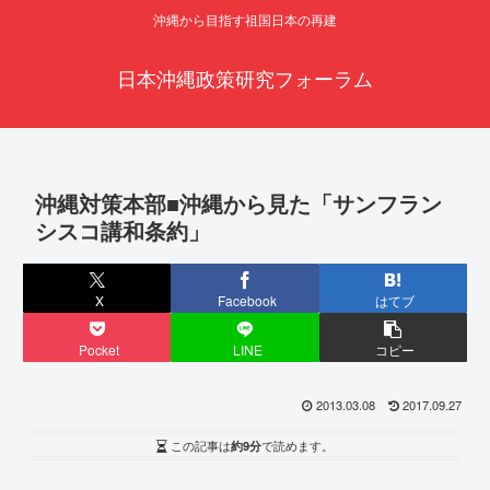
沖縄から目指す祖国日本の再建
日本沖縄政策研究フォーラム
沖縄対策本部■沖縄から見た「サンフラン
シスコ講和条約」
X
Facebook
はてブ
Pocket
LINE
コピー
2013.03.08
2017.09.27
この記事は
約9分
で読めます。