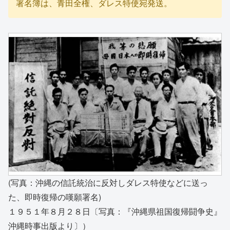
署名簿は、青田全権、ダレス特使宛発送。
(写真：沖縄の信託統治に反対しダレス特使などに送っ
た、即時復帰の嘆願署名)
１９５１年８月２８日〔写真：『沖縄県祖国復帰闘争史』
沖縄時事出版より〕）