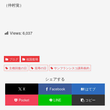
（仲村覚）
Views:
6,037
ブログ
祖国復帰
主権回復の日
屈辱の日
サンフランシスコ講和条約
シェアする
X
Facebook
はてブ
Pocket
LINE
コピー