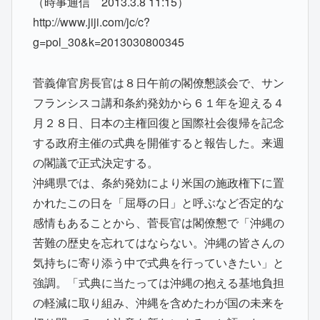
（時事通信 2013.3.8 11:15）
http://www.jiji.com/jc/c?
g=pol_30&k=2013030800345
菅義偉官房長官は８日午前の閣僚懇談会で、サン
フランシスコ講和条約発効から６１年を迎える４
月２８日、日本の主権回復と国際社会復帰を記念
する政府主催の式典を開催すると報告した。来週
の閣議で正式決定する。
沖縄県では、条約発効により米国の施政権下に置
かれたこの日を「屈辱の日」と呼ぶなど否定的な
感情もあることから、菅長官は閣僚懇で「沖縄の
苦難の歴史を忘れてはならない。沖縄の皆さんの
気持ちに寄り添う中で式典を行っていきたい」と
強調。「式典に当たっては沖縄の抱える基地負担
の軽減に取り組み、沖縄を含めたわが国の未来を