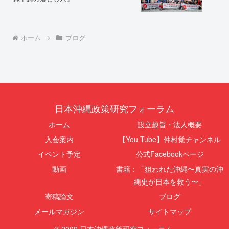
ホーム
ブログ
日本沖縄政策研究フォーラム
ホーム
設立趣旨・法人概要
入会案内
【You Tube】仲村覚チャンネル
イベント予定
公式Facebookページ
動画
書籍：「狙われた沖縄〜真実の沖
縄史が日本を救う〜」
寄稿論文
ブログ
メールマガジン
サイトマップ