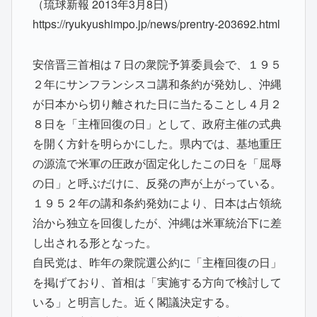
（琉球新報 2013年3月8日)
https://ryukyushimpo.jp/news/prentry-203692.html
安倍晋三首相は７日の衆院予算委員会で、１９５
２年にサンフランシスコ講和条約が発効し、沖縄
が日本から切り離された日に当たることし４月２
８日を「主権回復の日」として、政府主催の式典
を開く方針を明らかにした。県内では、基地重圧
の源流で米軍の圧政が固定化したこの日を「屈辱
の日」と呼ぶだけに、反発の声が上がっている。
１９５２年の講和条約発効により、日本は占領統
治から独立を回復したが、沖縄は米軍統治下に差
し出される形となった。
自民党は、昨年の衆院選公約に「主権回復の日」
を掲げており、首相は「実施する方向で検討して
いる」と明言した。近く閣議決定する。