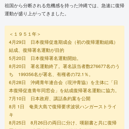
祖国から分断される危機感を持った沖縄では、急速に復帰
運動が盛り上がってきました。
＜１９５１年＞
4月29日 日本復帰促進期成会（初の復帰運動組織）
結成、復帰署名運動が目的
5月20日 日本復帰署名運動開始。
8月20日 署名運動終了。署名該当者数276677名のう
ち 199356名が署名、有権者の72.1％。
6月28日 沖縄青年連合会（現沖青協）を主体に「日
本復帰促進青年同窓会」を結成復帰署名運動に協力。
7月10日 日本政府、講話条約案を公開
8月 1日 奄美大島で復帰要求波状ハンガーストライ
キ
8月25日 8月26日の両日に分け、嘆願書と共に復帰