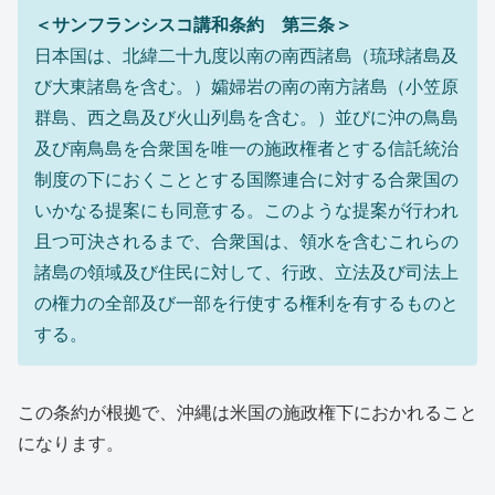
＜サンフランシスコ講和条約 第三条＞
日本国は、北緯二十九度以南の南西諸島（琉球諸島及
び大東諸島を含む。）孀婦岩の南の南方諸島（小笠原
群島、西之島及び火山列島を含む。）並びに沖の鳥島
及び南鳥島を合衆国を唯一の施政権者とする信託統治
制度の下におくこととする国際連合に対する合衆国の
いかなる提案にも同意する。このような提案が行われ
且つ可決されるまで、合衆国は、領水を含むこれらの
諸島の領域及び住民に対して、行政、立法及び司法上
の権力の全部及び一部を行使する権利を有するものと
する。
この条約が根拠で、沖縄は米国の施政権下におかれること
になります。