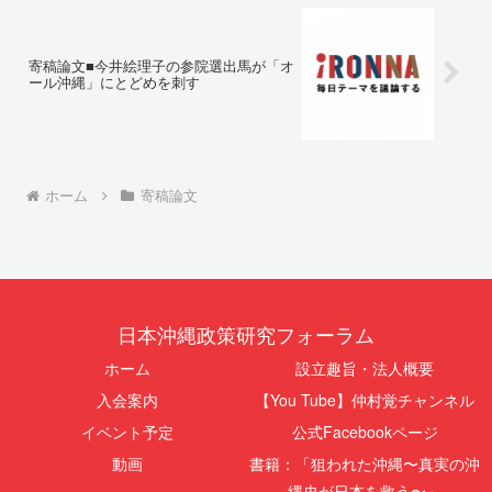
寄稿論文■今井絵理子の参院選出馬が「オ
ール沖縄」にとどめを刺す
ホーム
寄稿論文
日本沖縄政策研究フォーラム
ホーム
設立趣旨・法人概要
入会案内
【You Tube】仲村覚チャンネル
イベント予定
公式Facebookページ
動画
書籍：「狙われた沖縄〜真実の沖
縄史が日本を救う〜」