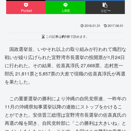
Pocket
LINE
コピー
2016.01.31
2017.06.01
この記事は
約1分
で読めます。
国政選挙並、いやそれ以上の取り組みが行われて熾烈な
戦いが繰り広げられた宜野湾市長選挙の投開票が1月24日
に行われた。その結果、佐喜真淳氏 27,668票、志村恵一
郎氏 21,811票と5,857票の大差で現職の佐喜真淳氏が再選
を果たした。
この重要選挙の勝利により沖縄の自民党県連、一昨年の
11月の沖縄県知事選挙以降の連敗にストップをかけるこ
とができた。安倍晋三総理は宜野湾市長選挙の佐喜真氏の
再選の報を聞き、自民党幹部に「この勝利は大きいね」と