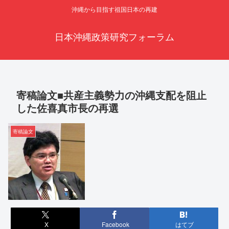
沖縄から目指す祖国日本の再建
日本沖縄政策研究フォーラム
寄稿論文■共産主義勢力の沖縄支配を阻止
した佐喜真市長の再選
寄稿論文
X
Facebook
はてブ