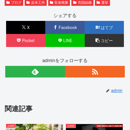
ブログ
反米工作
安保廃棄
売国組織
選挙
シェアする
X
Facebook
はてブ
Pocket
LINE
コピー
adminをフォローする
admin
関連記事
法律戦
法律戦