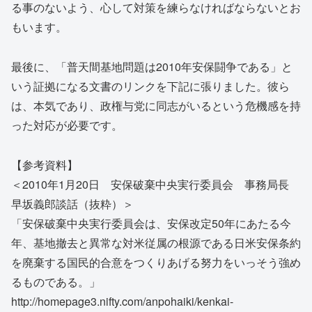
る事のないよう、心して対策を練らなければならないとお
もいます。
最後に、「普天間基地問題は2010年安保闘争である」と
いう証拠になる文書のリンクを下記に張りました。彼ら
は、本気であり、政権与党に同志がいるという危機感を持
った対応が必要です。
【参考資料】
＜2010年1月20日 安保破棄中央実行委員会 事務局長
早坂義郎談話（抜粋）＞
「安保破棄中央実行委員会は、安保改定50年にあたる今
年、基地撤去と異常な対米従属の根源である日米安保条約
を廃棄する国民的合意をつくりあげる努力をいっそう強め
るものである。」
http://homepage3.nifty.com/anpohaiki/kenkai-