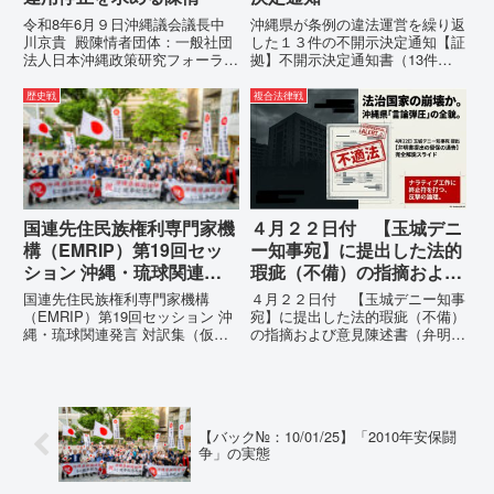
令和8年6月９日沖縄議会議長中
沖縄県が条例の違法運営を繰り返
川京貴 殿陳情者団体：一般社団
した１３件の不開示決定通知【証
法人日本沖縄政策研究フォーラム
拠】不開示決定通知書（13件）
代表者名：理事長 仲村覚住
の分析：行政側の違法性の自白私
所：沖縄県那覇市電 話：080-違
が請求した「差別認定の根拠」に
歴史戦
複合法律戦
法な沖縄県の条例運用が改善され
対し、県は全て非開示・存否応答
るまで運用停止を求める陳情陳情
拒否を突きつけました。これは、
の趣旨沖縄県は、「沖縄県...
彼らが行政手続きの正当性を失
っ...
国連先住民族権利専門家機
４月２２日付 【玉城デニ
構（EMRIP）第19回セッ
ー知事宛】に提出した法的
ション 沖縄・琉球関連発
瑕疵（不備）の指摘および
言 対訳集（仮訳）
意見陳述書（弁明書）提出
国連先住民族権利専門家機構
４月２２日付 【玉城デニー知事
の留保の通告
（EMRIP）第19回セッション 沖
宛】に提出した法的瑕疵（不備）
縄・琉球関連発言 対訳集（仮
の指摘および意見陳述書（弁明
訳）国連先住民族権利専門家機構
書）提出の留保の通告４月２２日
（EMRIP）の各会合において行
に、玉城デニー宛に以下の違法状
われた、沖縄・琉球の先住民族指
態の指摘と意見陳述（弁明）留保
定、PFAS（有機フッ素化合物）
の通告を行いました。沖縄県は、
問題、米軍基地、伝統文化（...
この時は、違法を認めて軌道修正
【バック№：10/01/25】「2010年安保闘
す...
争」の実態