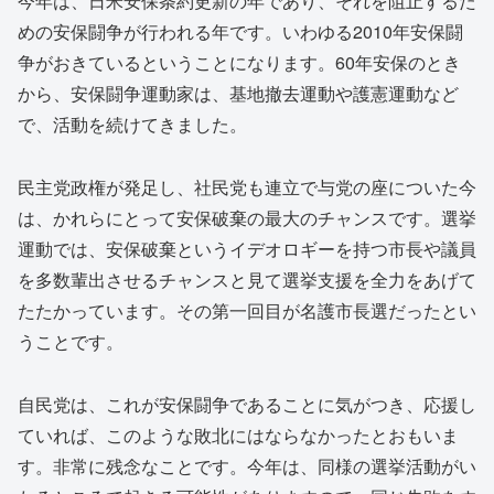
今年は、日米安保条約更新の年であり、それを阻止するた
めの安保闘争が行われる年です。いわゆる2010年安保闘
争がおきているということになります。60年安保のとき
から、安保闘争運動家は、基地撤去運動や護憲運動など
で、活動を続けてきました。
民主党政権が発足し、社民党も連立で与党の座についた今
は、かれらにとって安保破棄の最大のチャンスです。選挙
運動では、安保破棄というイデオロギーを持つ市長や議員
を多数輩出させるチャンスと見て選挙支援を全力をあげて
たたかっています。その第一回目が名護市長選だったとい
うことです。
自民党は、これが安保闘争であることに気がつき、応援し
ていれば、このような敗北にはならなかったとおもいま
す。非常に残念なことです。今年は、同様の選挙活動がい