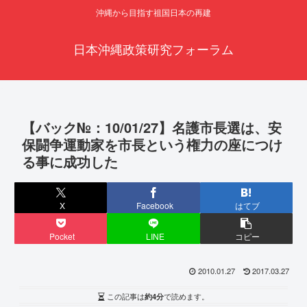
沖縄から目指す祖国日本の再建
日本沖縄政策研究フォーラム
【バック№：10/01/27】名護市長選は、安
保闘争運動家を市長という権力の座につけ
る事に成功した
X
Facebook
はてブ
Pocket
LINE
コピー
2010.01.27
2017.03.27
この記事は
約4分
で読めます。