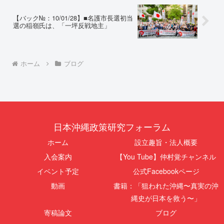
【バック№：10/01/28】■名護市長選初当
選の稲嶺氏は、「一坪反戦地主」
ホーム
ブログ
日本沖縄政策研究フォーラム
ホーム
設立趣旨・法人概要
入会案内
【You Tube】仲村覚チャンネル
イベント予定
公式Facebookページ
動画
書籍：「狙われた沖縄〜真実の沖
縄史が日本を救う〜」
寄稿論文
ブログ