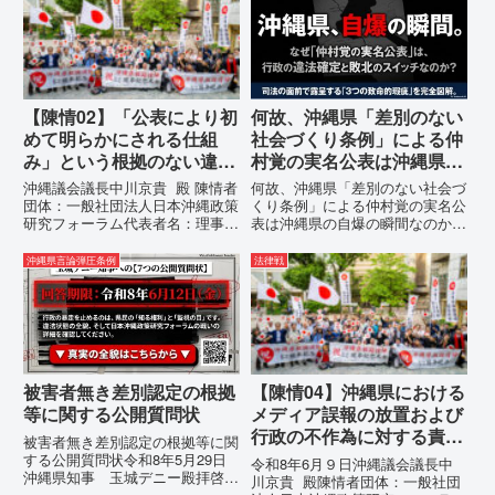
【陳情02】「公表により初
何故、沖縄県「差別のない
めて明らかにされる仕組
社会づくり条例」による仲
み」という根拠のない違法
村覚の実名公表は沖縄県の
運用の指摘と条例運用の停
自爆の瞬間なのか？その3
沖縄議会議長中川京貴 殿 陳情者
何故、沖縄県「差別のない社会づ
止を求める陳情書
つの理由。
団体：一般社団法人日本沖縄政策
くり条例」による仲村覚の実名公
研究フォーラム代表者名：理事
表は沖縄県の自爆の瞬間なのか？
長 仲村覚住 所：沖縄県那覇
その3つの理由。現在、沖縄県が
市電 話：080- 「公表により初
強行しようとしている「仲村覚の
沖縄県言論弾圧条例
法律戦
めて明らかにされる仕組み」とい
実名公表」。行政側はこの行為
う根拠のない違法運用の指摘と条
を、特定の個人を社会的制裁に追
例運用の停止を求める陳情...
い込むための「仕上げ」だと考え
て...
被害者無き差別認定の根拠
【陳情04】沖縄県における
等に関する公開質問状
メディア誤報の放置および
行政の不作為に対する責任
被害者無き差別認定の根拠等に関
追及と再発防止策を求める
する公開質問状令和8年5月29日
令和8年6月９日沖縄議会議長中
沖縄県知事 玉城デニー殿拝啓貴
陳情
川京貴 殿陳情者団体：一般社団
職におかれましては、時下ますま