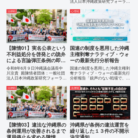
法人日本沖縄政策研究フォーラム
すご清祥のこととお慶び申し上げ
代表者名：理事長 仲村覚住
ます。私は、適正な意見陳述（弁
所：沖縄県那覇市電 話：080-
法律戦
心理戦
明）を行うにあたり、沖縄県行政
【陳情03】沖縄県におけるメデ
手続条例第28条で定められた...
ィア誤報の放置および行政の不作
為に対する責任追及と再発防...
【陳情01】実名公表という
国連の制度を悪用した沖縄
不利益処分を啓発との詭弁
主権剥奪ナラティブ・ウォ
による言論弾圧条例の即時
ーの最新先行分析報告
運用停止を求める陳情
令和8年6月９日沖縄議会議長中
国連の制度を悪用した沖縄主権剥
川京貴 殿陳情者団体：一般社団
奪ナラティブ・ウォーの最新先行
法人日本沖縄政策研究フォーラム
分析報告「銃声のない戦場で、日
代表者名：理事長 仲村覚住
本の国土が『消滅』しようとして
所：沖縄県那覇市電 話：
いる。」現代の戦争は、ミサイル
法律戦
法律戦
080- 実名公表という不利益処分
が飛来する以前に始まっていま
を啓発との詭弁による言論弾圧条
す。国連という国際的な舞台で、
例の即時運用停止を求める陳情
巧妙な「言説（ナラティブ）」が
1...
張...
【陳情03】違法な沖縄県の
沖縄県が条例の違法運営を
条例運用が改善されるまで
繰り返した１３件の不開示
運用停止を求める陳情
決定通知