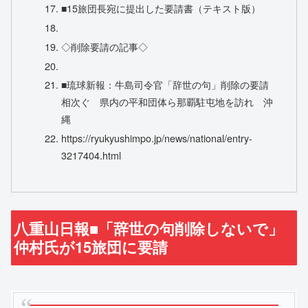
■15旅団長宛に提出した要請書（テキスト版）
◇削除要請の記事◇
■琉球新報：牛島司令官「辞世の句」削除の要請
相次ぐ 県内の平和団体ら那覇駐屯地を訪れ 沖
縄
https://ryukyushimpo.jp/news/national/entry-
3217404.html
八重山日報■「辞世の句削除しないで」
仲村氏が15旅団に要請