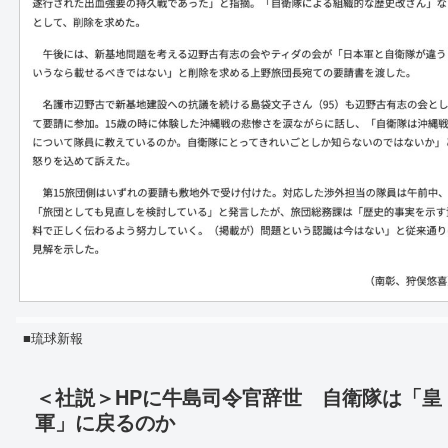
■琉球新報
＜社説＞HPに牛島司令官辞世 自衛隊は「皇
軍」に戻るのか