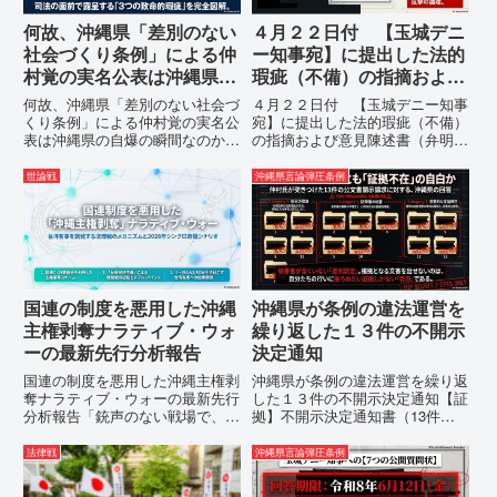
何故、沖縄県「差別のない
４月２２日付 【玉城デニ
社会づくり条例」による仲
ー知事宛】に提出した法的
村覚の実名公表は沖縄県の
瑕疵（不備）の指摘および
自爆の瞬間なのか？その3
意見陳述書（弁明書）提出
何故、沖縄県「差別のない社会づ
４月２２日付 【玉城デニー知事
つの理由。
の留保の通告
くり条例」による仲村覚の実名公
宛】に提出した法的瑕疵（不備）
表は沖縄県の自爆の瞬間なのか？
の指摘および意見陳述書（弁明
その3つの理由。現在、沖縄県が
書）提出の留保の通告４月２２日
強行しようとしている「仲村覚の
に、玉城デニー宛に以下の違法状
世論戦
沖縄県言論弾圧条例
実名公表」。行政側はこの行為
態の指摘と意見陳述（弁明）留保
を、特定の個人を社会的制裁に追
の通告を行いました。沖縄県は、
い込むための「仕上げ」だと考え
この時は、違法を認めて軌道修正
て...
す...
国連の制度を悪用した沖縄
沖縄県が条例の違法運営を
主権剥奪ナラティブ・ウォ
繰り返した１３件の不開示
ーの最新先行分析報告
決定通知
国連の制度を悪用した沖縄主権剥
沖縄県が条例の違法運営を繰り返
奪ナラティブ・ウォーの最新先行
した１３件の不開示決定通知【証
分析報告「銃声のない戦場で、日
拠】不開示決定通知書（13件）
本の国土が『消滅』しようとして
の分析：行政側の違法性の自白私
いる。」現代の戦争は、ミサイル
が請求した「差別認定の根拠」に
法律戦
沖縄県言論弾圧条例
が飛来する以前に始まっていま
対し、県は全て非開示・存否応答
す。国連という国際的な舞台で、
拒否を突きつけました。これは、