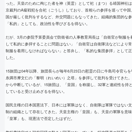
った。天皇のために殉じた者を神（英霊）として祀（まつ）る靖国神社は
京裁判のA級戦犯を合祀（ごうし）しており、首相らの参拝を巡って中国
国が厳しく批判をするなど、外交問題にもなってきた。組織的集団的な参
「私的」としても、政治性を帯びざるを得ない。
だが、3月の参院予算委員会で防衛省の人事教育局長は「自衛官が制服を
して私的に参拝することに問題はない」「自衛官は自衛隊法などにより常
制服を着用しなければならない」と答弁し、「私的な集団参拝」として正
した。
15旅団は04年以降、旅団長らが毎年6月23日の慰霊の日に牛島司令官らを
糸満市摩文仁の「黎明（れいめい）之塔」を参拝して批判を受けてきた。
から中断しているが、15旅団は、「皇国」を称揚し、32軍と連続性を持
していると受け止めざるを得ない。
国民主権の日本国憲法下、日本には軍隊はなく、自衛隊は軍隊ではない文
制の組織として存在してきた。天皇主権の「皇国」も、天皇の軍隊を意味
「皇軍」も、現憲法で否定したはずだ。