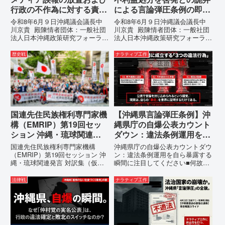
行政の不作為に対する責任
による言論弾圧条例の即時
追及と再発防止策を求める
運用停止を求める陳情
令和8年6月９日沖縄議会議長中
令和8年6月９日沖縄議会議長中
陳情
川京貴 殿陳情者団体：一般社団
川京貴 殿陳情者団体：一般社団
法人日本沖縄政策研究フォーラム
法人日本沖縄政策研究フォーラム
代表者名：理事長 仲村覚住
代表者名：理事長 仲村覚住
所：沖縄県那覇市電 話：080-
所：沖縄県那覇市電 話：
歴史戦
ナラティブ工作
【陳情03】沖縄県におけるメデ
080- 実名公表という不利益処分
ィア誤報の放置および行政の不作
を啓発との詭弁による言論弾圧条
為に対する責任追及と再発防...
例の即時運用停止を求める陳情
1...
国連先住民族権利専門家機
【沖縄県言論弾圧条例】沖
構（EMRIP）第19回セッ
縄県庁の自爆公表カウント
ション 沖縄・琉球関連発
ダウン：違法条例運用を自
言 対訳集（仮訳）
ら暴露する瞬間に注目して
国連先住民族権利専門家機構
沖縄県庁の自爆公表カウントダウ
ください
（EMRIP）第19回セッション 沖
ン：違法条例運用を自ら暴露する
縄・琉球関連発言 対訳集（仮
瞬間に注目してください■何故、
訳）国連先住民族権利専門家機構
沖縄県が仲村覚に差別主義者レッ
（EMRIP）の各会合において行
テルを貼りたい本当の理由「なぜ
法律戦
ナラティブ工作
われた、沖縄・琉球の先住民族指
沖縄県庁は、法を無視してまで私
定、PFAS（有機フッ素化合物）
を封じ込めようとするのか。」そ
問題、米軍基地、伝統文化（...
の理由は明確です。県政が統治
の...