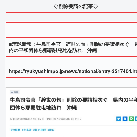
◇削除要請の記事◇
■琉球新報：牛島司令官「辞世の句」削除の要請相次ぐ 
内の平和団体ら那覇駐屯地を訪れ 沖縄
https://ryukyushimpo.jp/news/national/entry-3217404.h