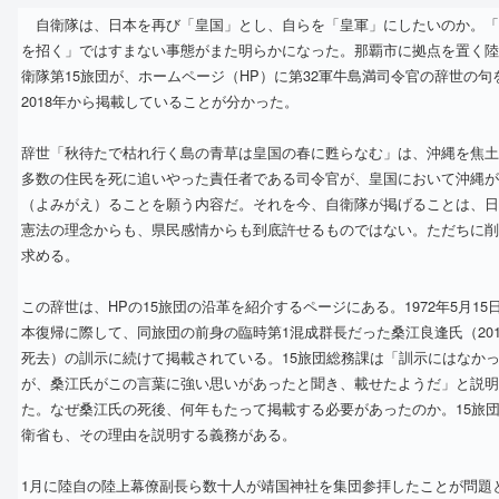
自衛隊は、日本を再び「皇国」とし、自らを「皇軍」にしたいのか。「
を招く」ではすまない事態がまた明らかになった。那覇市に拠点を置く陸
衛隊第15旅団が、ホームページ（HP）に第32軍牛島満司令官の辞世の句
2018年から掲載していることが分かった。
辞世「秋待たで枯れ行く島の青草は皇国の春に甦らなむ」は、沖縄を焦土
多数の住民を死に追いやった責任者である司令官が、皇国において沖縄が
（よみがえ）ることを願う内容だ。それを今、自衛隊が掲げることは、日
憲法の理念からも、県民感情からも到底許せるものではない。ただちに削
求める。
この辞世は、HPの15旅団の沿革を紹介するページにある。1972年5月15
本復帰に際して、同旅団の前身の臨時第1混成群長だった桑江良逢氏（201
死去）の訓示に続けて掲載されている。15旅団総務課は「訓示にはなか
が、桑江氏がこの言葉に強い思いがあったと聞き、載せたようだ」と説明
た。なぜ桑江氏の死後、何年もたって掲載する必要があったのか。15旅
衛省も、その理由を説明する義務がある。
1月に陸自の陸上幕僚副長ら数十人が靖国神社を集団参拝したことが問題