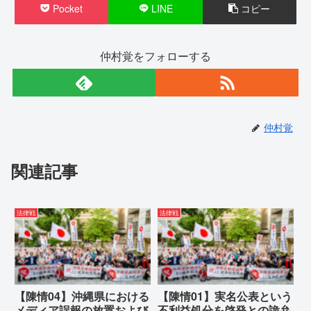
Pocket
LINE
コピー
仲村覚をフォローする
仲村覚
関連記事
法律戦
法律戦
【陳情04】沖縄県における
【陳情01】実名公表という
メディア誤報の放置および
不利益処分を啓発との詭弁