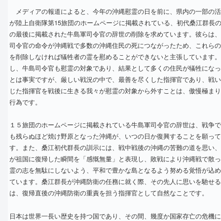
メディアの報道によると、今年の沖縄慰霊の日を前に、県内の一部の活
が陸上自衛隊第15旅団のホームページに掲載されている、初代桑江群長
の最後に掲載された牛島軍司令官の辞世の削除を求めています。彼らは、
司令官の命令が沖縄戦で多数の沖縄住民の死につながったため、これらの
を削除しなければ犠牲者の霊を慰めることができないと主張しています。
し、牛島司令官も慰霊の対象であり、結果として多くの住民が犠牲になっ
とは事実ですが、厳しい戦況の中で、最善を尽くした指揮官であり、戦い
じた指揮官を戦後に生きる我々が慰霊の対象から外すことは、傲慢極まり
行為です。
１５旅団のホームページに掲載されている牛島軍司令官の辞世は、戦争で
も残らぬほど焼け野原となった沖縄が、いつの日か復興することを願って
す。また、桑江初代群長の訓示には、戦中戦後の沖縄の苦難の道を思い、
が祖国に復帰した瞬間を「感慨無量」と表現し、敗戦により沖縄戦で散っ
霊の志を無駄にしないよう、平和で豊かな島となるよう努める覚悟が込め
ています。桑江群長が沖縄防衛の任務に就く際、その先人に思いを馳せる
は、復帰直後の沖縄防衛の重責を担う指揮官として自然なことです。
日本は世界一長い歴史を持つ国であり、その間、幾度か国家存亡の危機に