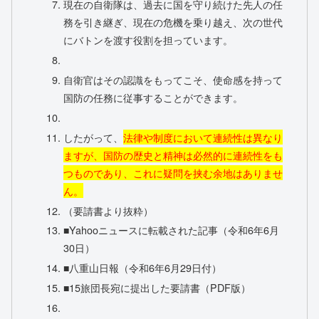
現在の自衛隊は、過去に国を守り続けた先人の任
務を引き継ぎ、現在の危機を乗り越え、次の世代
にバトンを渡す役割を担っています。
自衛官はその認識をもってこそ、使命感を持って
国防の任務に従事することができます。
したがって、
法律や制度において連続性は異なり
ますが、国防の歴史と精神は必然的に連続性をも
つものであり、これに疑問を挟む余地はありませ
ん。
（要請書より抜粋）
■Yahooニュースに転載された記事（令和6年6月
30日）
■八重山日報（令和6年6月29日付）
■15旅団長宛に提出した要請書（PDF版）