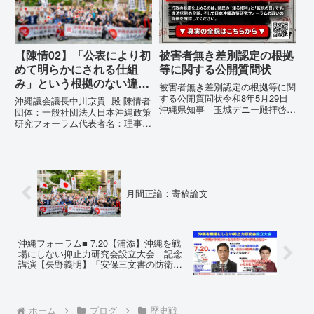
巧妙な「言説（ナラティブ）」が
彼らが行政手続きの正当性を失
張...
っ...
【陳情02】「公表により初
被害者無き差別認定の根拠
めて明らかにされる仕組
等に関する公開質問状
み」という根拠のない違法
被害者無き差別認定の根拠等に関
運用の指摘と条例運用の停
する公開質問状令和8年5月29日
沖縄議会議長中川京貴 殿 陳情者
沖縄県知事 玉城デニー殿拝啓貴
止を求める陳情書
団体：一般社団法人日本沖縄政策
職におかれましては、時下ますま
研究フォーラム代表者名：理事
すご清祥のこととお慶び申し上げ
長 仲村覚住 所：沖縄県那覇
ます。私は、適正な意見陳述（弁
市電 話：080- 「公表により初
明）を行うにあたり、沖縄県行政
めて明らかにされる仕組み」とい
手続条例第28条で定められた...
う根拠のない違法運用の指摘と条
例運用の停止を求める陳情...
月間正論：寄稿論文
沖縄フォーラム■ 7.20【浦添】沖縄を戦
場にしない抑止力研究会設立大会 記念
講演【矢野義明】「安保三文書の防衛体
制は、中国の各どうかつを抑止できるの
か？」
ホーム
ブログ
歴史戦