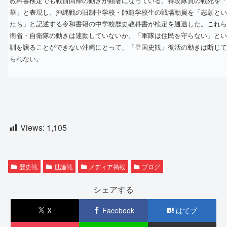
教科書検定でも戦前回帰の動きが顕著になっている。特攻隊員の戦死を「
華」と表現し、沖縄戦の旧制中学校・師範学校生の戦場動員を「志願とい
たち」と記述する令和書籍の中学校歴史教科書が検定を通過した。これら
衛省・自衛隊の動きは連動していないか。「軍隊は住民を守らない」とい
訓を譲ることができない沖縄にとって、「皇国史観」復活の動きは断じて
られない。
Views:
1,105
歴史戦
世論戦
メディア掲載
ブログ
シェアする
X
Facebook
はてブ