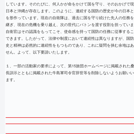
しています。そのたびに、何人かが命をかけて国を守り、そのおかげで現
日本と沖縄が存在します。このように、連続する国防の歴史が今の日本と
を形作っています。現在の自衛隊は、過去に国を守り続けた先人の任務を
継ぎ、現在の危機を乗り越え、次の世代にバトンを渡す役割を担っていま
自衛官はその認識をもってこそ、使命感を持って国防の任務に従事するこ
できます。したがって、法律や制度において連続性は異なりますが、国防
史と精神は必然的に連続性をもつものであり、これに疑問を挟む余地はあ
せん。よって、以下要請いたします。
１、一部の活動家の要求によって、第15旅団ホームページに掲載された
長訓示とともに掲載された牛島軍司令官辞世等を削除しないようお願いい
ます。