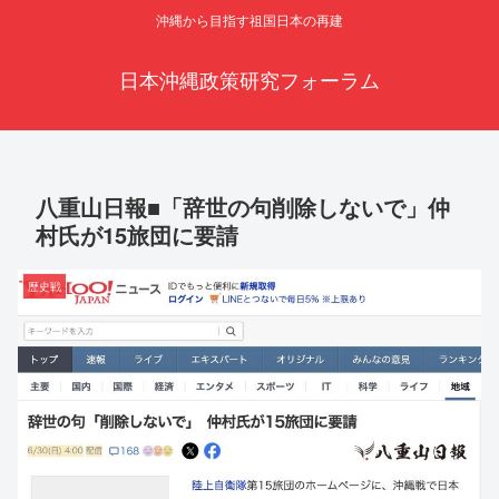
沖縄から目指す祖国日本の再建
日本沖縄政策研究フォーラム
八重山日報■「辞世の句削除しないで」仲
村氏が15旅団に要請
歴史戦