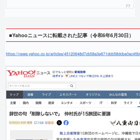
■Yahooニュースに転載された記事（令和6年6月30日）
https://news.yahoo.co.jp/articles/45120648d7cb58a3e671dcb58dcba0ac45b