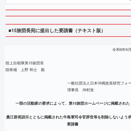
■15旅団長宛に提出した要請書（テキスト版）
令和6年6月
陸上自衛隊第15旅団長
陸将補 上野 和士 殿
一般社団法人日本沖縄政策研究フォ
理事長 仲村覚
あああああああ
一部の活動家の要求によって、第15旅団ホームページに掲載された
桑江群長訓示とともに掲載された牛島軍司令官辞世等を削除しないよう
要請書