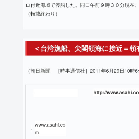
ロ付近海域で停船した。同日午前９時３０分現在
（転載終わり）
＜台湾漁船、尖閣領海に接近＝領
（朝日新聞 ［時事通信社］2011年6月29日10時
http://www.asahi.co
www.asahi.co
m