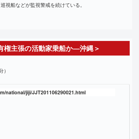
、巡視船などが監視警戒を続けている。
有権主張の活動家乗船か―沖縄＞
6分）
m/national/jiji/JJT201106290021.html