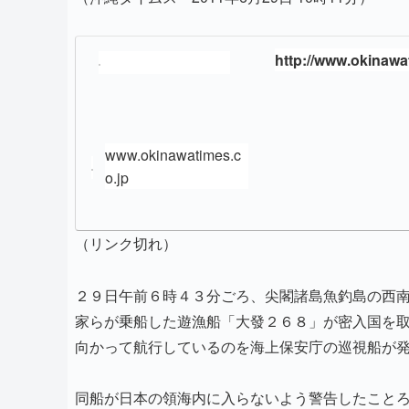
http://www.okinawat
www.okinawatimes.c
o.jp
（リンク切れ）
２９日午前６時４３分ごろ、尖閣諸島魚釣島の西
家らが乗船した遊漁船「大發２６８」が密入国を
向かって航行しているのを海上保安庁の巡視船が
同船が日本の領海内に入らないよう警告したこと