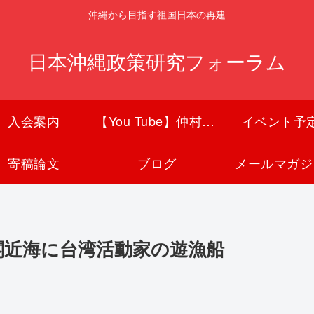
沖縄から目指す祖国日本の再建
日本沖縄政策研究フォーラム
入会案内
【You Tube】仲村覚チャンネル
イベント予
寄稿論文
ブログ
メールマガジ
閣近海に台湾活動家の遊漁船