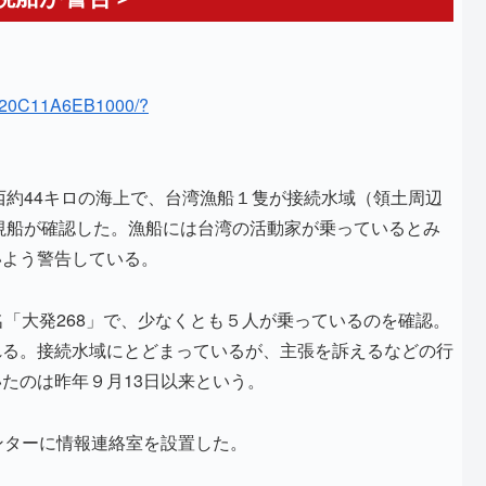
_Z20C11A6EB1000/?
西約44キロの海上で、台湾漁船１隻が接続水域（領土周辺
巡視船が確認した。漁船には台湾の活動家が乗っているとみ
いよう警告している。
名「大発268」で、少なくとも５人が乗っているのを確認。
れる。接続水域にとどまっているが、主張を訴えるなどの行
たのは昨年９月13日以来という。
ンターに情報連絡室を設置した。