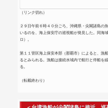
（リンク切れ）
２９日午前６時４０分ごろ、沖縄県・尖閣諸島の
いるのを、海上保安庁の巡視船が発見した。同海
ロ）。
第１１管区海上保安本部（那覇市）によると、漁
るとみられる。漁船は接続水域内で航行と停船を
る。
（転載終わり）
＜台湾漁船が尖閣諸島に接近 巡