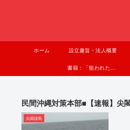
ホーム
設立趣旨・法人概要
書籍：「狙われた沖縄〜真実の沖縄史が日本を救う〜」
民間沖縄対策本部■【速報】尖
尖閣諸島