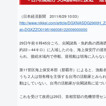
（日本経済新聞 2011/6/29 10:03）
http://www.nikkei.com/article/DGXNASDG2900H
at=DGXZZO0195166008122009000000
29日午前６時45分ごろ、尖閣諸島・魚釣島の西南
約22～44キロ）に入域したのを、海上保安庁の
られ、接続水域内で停船。巡視船は領海に入らな
第11管区海上保安本部（那覇市）によると、漁船
うち２人は領有権を主張する台湾の活動家とみら
動はしていない。台湾の活動家が尖閣諸島に近づい
これを受けて政府は29日、首相官邸の危機管理セ