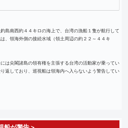
魚釣島南西約４４キロの海上で、台湾の漁船１隻が航行して
域は、領海外側の接続水域（領土周辺の約２２～４４キ
船には尖閣諸島の領有権を主張する台湾の活動家が乗ってい
繰り返しており、巡視船は領海内へ入らないよう警告してい
視船が警告＞