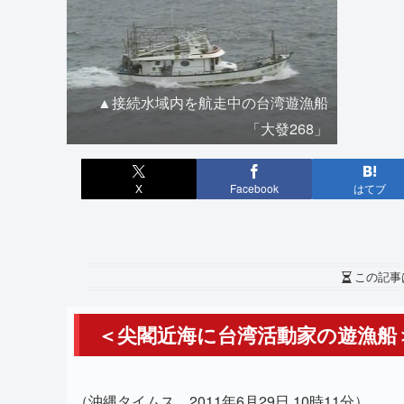
▲接続水域内を航走中の台湾遊漁船
「大發268」
X
Facebook
はてブ
この記事
＜尖閣近海に台湾活動家の遊漁船
（沖縄タイムス 2011年6月29日 10時11分）