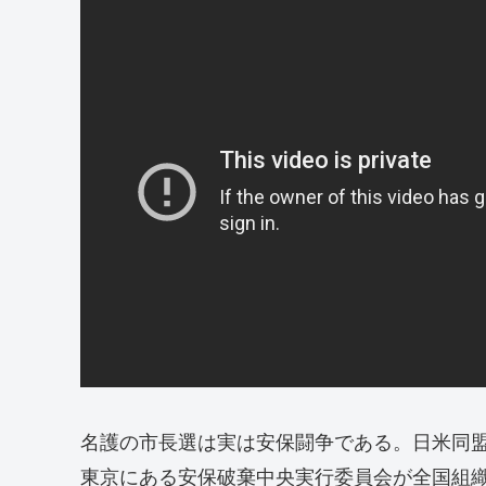
名護の市長選は実は安保闘争である。日米同
東京にある安保破棄中央実行委員会が全国組