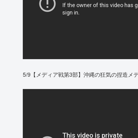
5/9【メディア戦第3部】沖縄の狂気の捏造メディア