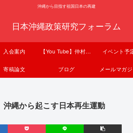
沖縄から目指す祖国日本の再建
日本沖縄政策研究フォーラム
入会案内
【You Tube】仲村覚チャンネル
イベント予
寄稿論文
ブログ
メールマガジ
】沖縄から起こす日本再生運動